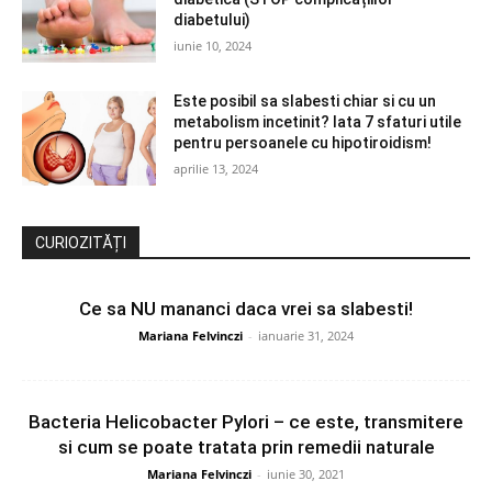
diabetului)
iunie 10, 2024
Este posibil sa slabesti chiar si cu un
metabolism incetinit? Iata 7 sfaturi utile
pentru persoanele cu hipotiroidism!
aprilie 13, 2024
CURIOZITĂȚI
Ce sa NU mananci daca vrei sa slabesti!
Mariana Felvinczi
-
ianuarie 31, 2024
Bacteria Helicobacter Pylori – ce este, transmitere
si cum se poate tratata prin remedii naturale
Mariana Felvinczi
-
iunie 30, 2021