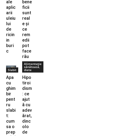
ale
bene
aplic
ficii
arii
sunt
uleiu
real
lui
e și
de
ce
ricin
rem
in
edii
buri
pot
c
face
rău
Alimentație
sănătoasă,
Slabit
diete
Apa
Hipo
cu
tiroi
ghim
dism
bir
: ce
pent
ajut
ru
ă cu
slabi
adev
t:
ărat,
cum
dinc
sa o
olo
prep
de