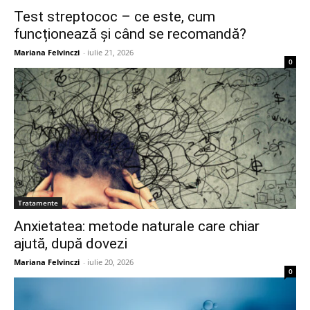
Test streptococ – ce este, cum
funcționează și când se recomandă?
Mariana Felvinczi
-
iulie 21, 2026
0
Tratamente
Anxietatea: metode naturale care chiar
ajută, după dovezi
Mariana Felvinczi
-
iulie 20, 2026
0