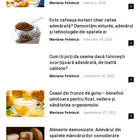
Mariana Felvinczi
-
martie 2, 2026
0
Este cafeaua instant chiar cafea
adevărată? Demontăm miturile, adevărul
și tehnologiile din spatele ei
Mariana Felvinczi
-
februarie 18, 2026
0
Cum îți poți da seama dacă folosești
scorțișoară adevărată, de înaltă
calitate?
Mariana Felvinczi
-
noiembrie 16, 2025
0
Ceaiul din frunze de gutui – beneficii
uimitoare pentru ficat, vedere și
sănătatea organismului
Mariana Felvinczi
-
septembrie 27, 2025
0
Alimente demonizate: Adevărul din
spatele mâncărurilor considerate