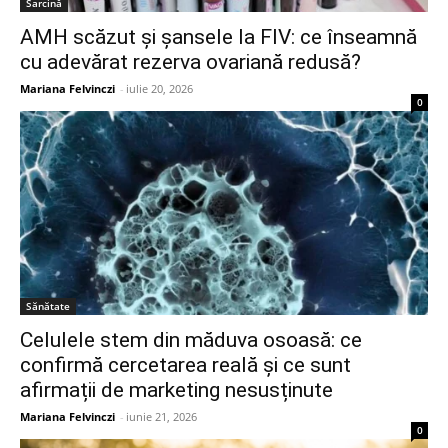
Sarcină
AMH scăzut și șansele la FIV: ce înseamnă
cu adevărat rezerva ovariană redusă?
Mariana Felvinczi
-
iulie 20, 2026
0
Sănătate
Celulele stem din măduva osoasă: ce
confirmă cercetarea reală și ce sunt
afirmații de marketing nesusținute
Mariana Felvinczi
-
iunie 21, 2026
0