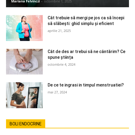
Mariana Felvinczi
-
octombrie 1, 2025
Cât trebuie să mergi pe jos ca să începi
să slăbești: ghid simplu și eficient
aprilie 21, 2025
Cât de des ar trebui să ne cântărim? Ce
spune știința
octombrie 4, 2024
De ce te ingrasi in timpul menstruatiei?
mai 27, 2024
BOLI ENDOCRINE