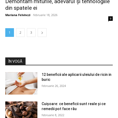
Demontăm miturile, adevărul și tehnologiile
din spatele ei
Mariana Felvinczi
-
februarie 18, 2026
0
1
2
3
ÎN VOGĂ
12 beneficii ale aplicarii uleiului de ricin in
buric
februarie 26, 2024
Cuișoare: ce beneficii sunt reale și ce
remedii pot face rău
februarie 8, 2022