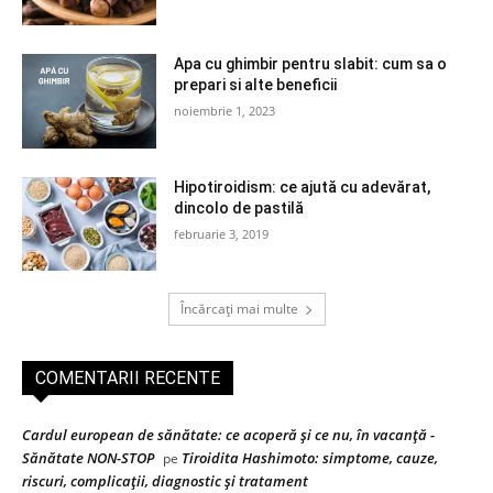
Apa cu ghimbir pentru slabit: cum sa o
prepari si alte beneficii
noiembrie 1, 2023
Hipotiroidism: ce ajută cu adevărat,
dincolo de pastilă
februarie 3, 2019
Încărcați mai multe
COMENTARII RECENTE
Cardul european de sănătate: ce acoperă și ce nu, în vacanță -
Sănătate NON-STOP
Tiroidita Hashimoto: simptome, cauze,
pe
riscuri, complicații, diagnostic și tratament