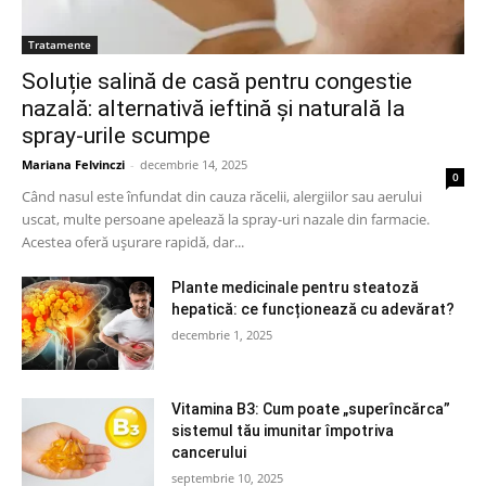
Tratamente
Soluție salină de casă pentru congestie
nazală: alternativă ieftină și naturală la
spray-urile scumpe
Mariana Felvinczi
-
decembrie 14, 2025
0
Când nasul este înfundat din cauza răcelii, alergiilor sau aerului
uscat, multe persoane apelează la spray-uri nazale din farmacie.
Acestea oferă ușurare rapidă, dar...
Plante medicinale pentru steatoză
hepatică: ce funcționează cu adevărat?
decembrie 1, 2025
Vitamina B3: Cum poate „superîncărca”
sistemul tău imunitar împotriva
cancerului
septembrie 10, 2025