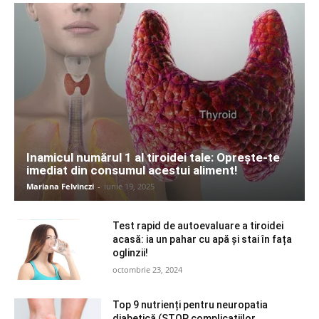
Inamicul numărul 1 al tiroidei tale: Oprește-te
imediat din consumul acestui aliment!
Mariana Felvinczi
-
iunie 19, 2025
Test rapid de autoevaluare a tiroidei
acasă: ia un pahar cu apă și stai în fața
oglinzii!
octombrie 23, 2024
Top 9 nutrienți pentru neuropatia
diabetică (STOP complicațiilor