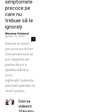
simptomele
precoce pe
care nu
trebuie să le
ignorați
Mariana Felvinczi
-
aprilie 10, 2019
7
Pietrele la rinichi
pot provoca dureri
chinuitoare care se
pot răspândi din
partea de jos a
spatelui până la
zona
inghinală. Suferința
datorată pietrelor la
rinichi poate...
Cum sa
slabesti
10 kg intr-