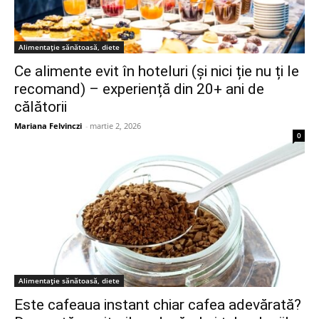
Alimentație sănătoasă, diete
Ce alimente evit în hoteluri (și nici ție nu ți le
recomand) – experiență din 20+ ani de
călătorii
Mariana Felvinczi
-
martie 2, 2026
0
Alimentație sănătoasă, diete
Este cafeaua instant chiar cafea adevărată?