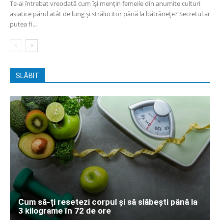
Te-ai întrebat vreodată cum își mențin femeile din anumite culturi
asiatice părul atât de lung și strălucitor până la bătrânețe? Secretul ar
putea fi...
SLĂBIT
Cum să-ți resetezi corpul și să slăbești până la
3 kilograme în 72 de ore