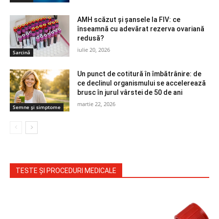
AMH scăzut și șansele la FIV: ce
înseamnă cu adevărat rezerva ovariană
redusă?
iulie 20, 2026
Sarcină
Un punct de cotitură în îmbătrânire: de
ce declinul organismului se accelerează
brusc în jurul vârstei de 50 de ani
martie 22, 2026
Semne și simptome
TESTE ȘI PROCEDURI MEDICALE