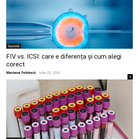
Sarcină
FIV vs. ICSI: care e diferența și cum alegi
corect
Mariana Felvinczi
-
iulie 20, 2026
0