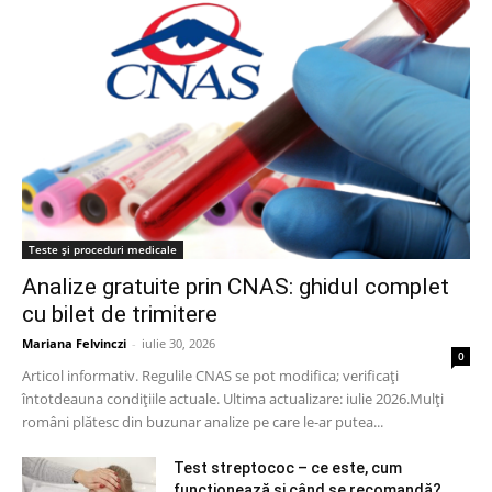
Teste și proceduri medicale
Analize gratuite prin CNAS: ghidul complet
cu bilet de trimitere
Mariana Felvinczi
-
iulie 30, 2026
0
Articol informativ. Regulile CNAS se pot modifica; verificați
întotdeauna condițiile actuale. Ultima actualizare: iulie 2026.Mulți
români plătesc din buzunar analize pe care le-ar putea...
Test streptococ – ce este, cum
funcționează și când se recomandă?