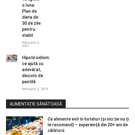
o luna:
Plan de
dieta de
30 de zile
pentru
slabit
februarie 5,
2021
Hipotiroidism:
ce ajută cu
adevărat,
dincolo de
pastilă
februarie 3, 2019
ALIMENTAȚIE SĂNĂTOASĂ
Ce alimente evit în hoteluri (și nici ție nu ți
le recomand) – experiență din 20+ ani de
călătorii