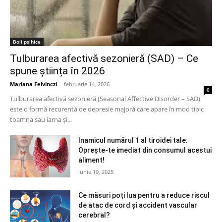
Boli psihice
Tulburarea afectivă sezonieră (SAD) – Ce
spune știința în 2026
Mariana Felvinczi
-
februarie 14, 2026
0
Tulburarea afectivă sezonieră (Seasonal Affective Disorder – SAD)
este o formă recurentă de depresie majoră care apare în mod tipic
toamna sau iarna și...
Inamicul numărul 1 al tiroidei tale:
Oprește-te imediat din consumul acestui
aliment!
iunie 19, 2025
Ce măsuri poți lua pentru a reduce riscul
de atac de cord și accident vascular
cerebral?