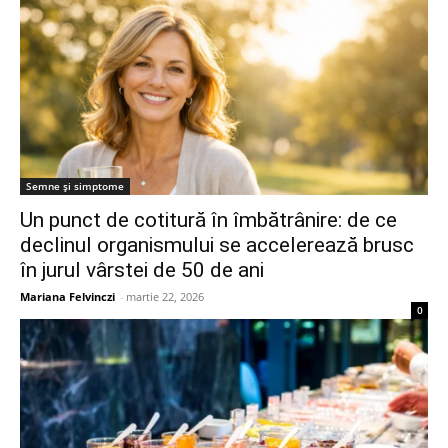
Semne și simptome
Un punct de cotitură în îmbătrânire: de ce
declinul organismului se accelerează brusc
în jurul vârstei de 50 de ani
Mariana Felvinczi
-
martie 22, 2026
0