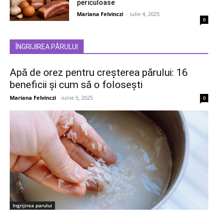
periculoase
Mariana Felvinczi
-
iulie 4, 2025
0
ÎNGRIJIREA PĂRULUI
Apă de orez pentru creșterea părului: 16
beneficii și cum să o folosești
Mariana Felvinczi
-
iunie 5, 2025
0
Ingrijirea parului