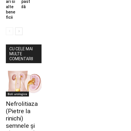
ari si
past
alte
ilă
bene
ficii
CU CELE MAI
MULTE
COMENTARII
Boli urologice
Nefrolitiaza
(Pietre la
rinichi)
semnele și