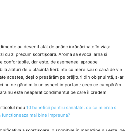
dimente au devenit atât de adânc înrădăcinate în viața
zi cu zi precum scorțișoara. Aroma sa evocă iarna și
le confortabile, dar este, de asemenea, aproape
ilă alături de o plăcintă fierbinte cu mere sau o cană de vin
oate acestea, deși o presărăm pe prăjituri din obișnuință, s-ar
ici nu ne gândim la un aspect important: ceea ce cumpărăm
oară nu este neapărat condimentul pe care îl credem.
articolul meu
10 beneficii pentru sanatate: de ce mierea si
a functioneaza mai bine impreuna?
nificativă a scorțișoarei disponibile în magazine nu este, de