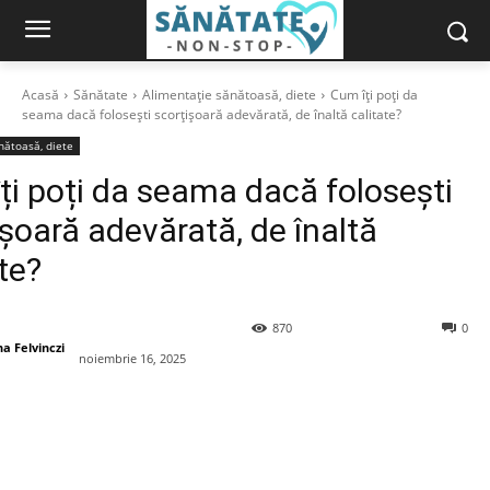
Acasă
Sănătate
Alimentație sănătoasă, diete
Cum îți poți da
seama dacă folosești scorțișoară adevărată, de înaltă calitate?
nătoasă, diete
ți poți da seama dacă folosești
ișoară adevărată, de înaltă
te?
870
0
a Felvinczi
noiembrie 16, 2025
book
X
Pinterest
WhatsApp