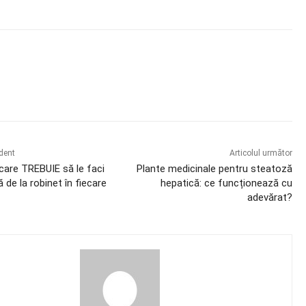
book
X
Pinterest
WhatsApp
edent
Articolul următor
 care TREBUIE să le faci
Plante medicinale pentru steatoză
 de la robinet în fiecare
hepatică: ce funcționează cu
adevărat?