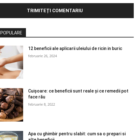
 POPULARE
12 beneficii ale aplicarii uleiului de ricin in buric
februarie 26, 2024
Cuișoare: ce beneficii sunt reale și ce remedii pot
face rău
februarie 8, 2022
Apa cu ghimbir pentru slabit: cum sa o prepari si
alte beneficii