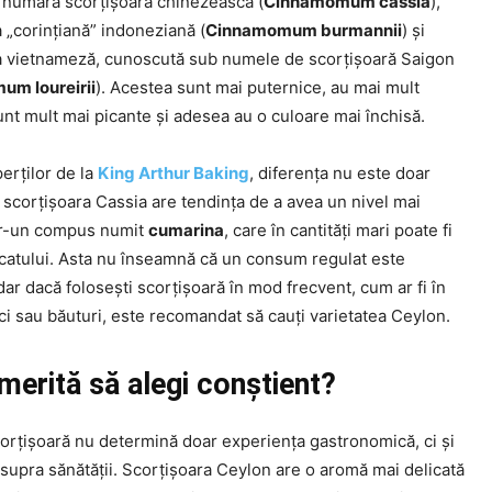
 numără scorțișoara chinezească (
Cinnamomum cassia
),
 „corințiană” indoneziană (
Cinnamomum burmannii
) și
a vietnameză, cunoscută sub numele de scorțișoară Saigon
m loureirii
). Acestea sunt mai puternice, au mai mult
unt mult mai picante și adesea au o culoare mai închisă.
perților de la
King Arthur Baking
, diferența nu este doar
 scorțișoara Cassia are tendința de a avea un nivel mai
ntr-un compus numit
cumarina
, care în cantități mari poate fi
icatului. Asta nu înseamnă că un consum regulat este
dar dacă folosești scorțișoară în mod frecvent, cum ar fi în
rci sau băuturi, este recomandat să cauți varietatea Ceylon.
merită să alegi conștient?
corțișoară nu determină doar experiența gastronomică, ci și
asupra sănătății. Scorțișoara Ceylon are o aromă mai delicată