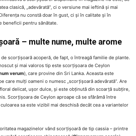
tatea clasică, „adevărată”, ci o versiune mai ieftină și mai
Diferența nu constă doar în gust, ci și în calitate și în
e beneficii pentru sănătate.
șoară – multe nume, multe arome
e scorțișoară acoperă, de fapt, o întreagă familie de plante.
noscut și mai valoros tip este scorțișoara de Ceylon
mum verum
), care provine din Sri Lanka. Aceasta este
 pe care mulți oameni o numesc „scorțișoară adevărată”. Are
loral delicat, ușor dulce, și este obținută din scoarță subțire,
is. Scorțișoara de Ceylon aproape că se sfărâmă între
 culoarea sa este vizibil mai deschisă decât cea a variantelor
oritatea magazinelor vând scorțișoară de tip cassia – printre