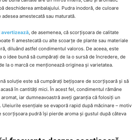
pă deschiderea ambalajului. Pudra inodoră, de culoare
te adesea amestecată sau maturată.
 avertizează
, de asemenea, că scorțișoara de calitate
poate fi amestecată cu alte scoarțe de plante sau materiale
ră, diluând astfel condimentul valoros. De aceea, este
a o idee bună să cumpărați de la o sursă de încredere, de
de la o marcă ce menționează originea și varietatea.
nă soluție este să cumpărați bețișoare de scorțișoară și să
 acasă în cantități mici. În acest fel, condimentul rămâne
 aromat, iar dumneavoastră aveți garanția că folosiți un
. Uleiurile esențiale se evaporă rapid după măcinare – motiv
 scorțișoara pudră își pierde aroma și gustul după câteva