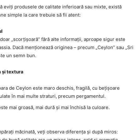
ă eviți produsele de calitate inferioară sau mixte, există
e simple la care trebuie să fii atent:
ul
doar „scorțișoară” fără alte informații, aproape sigur este
assia. Dacă menționează originea – precum „Ceylon” sau „Sri
ste un semn bun.
 și textura
ara de Ceylon este maro deschis, fragilă, cu bețișoare
rulate în mai multe straturi, precum pergamentul.
ste mai groasă, mai dură și mai închisă la culoare.
părați măcinată, veți observa diferența și după miros:
 de bună calitate are un miros intens, cald și aromatic