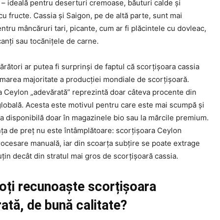
 – ideală pentru deserturi cremoase, băuturi calde și
u fructe. Cassia și Saigon, pe de altă parte, sunt mai
entru mâncăruri tari, picante, cum ar fi plăcintele cu dovleac,
icanți sau tocănițele de carne.
rători ar putea fi surprinși de faptul că scorțișoara cassia
 marea majoritate a producției mondiale de scorțișoară.
a Ceylon „adevărată” reprezintă doar câteva procente din
globală. Acesta este motivul pentru care este mai scumpă și
a disponibilă doar în magazinele bio sau la mărcile premium.
nța de preț nu este întâmplătoare: scorțișoara Ceylon
rocesare manuală, iar din scoarța subțire se poate extrage
țin decât din stratul mai gros de scorțișoară cassia.
ți recunoaște scorțișoara
ată, de bună calitate?