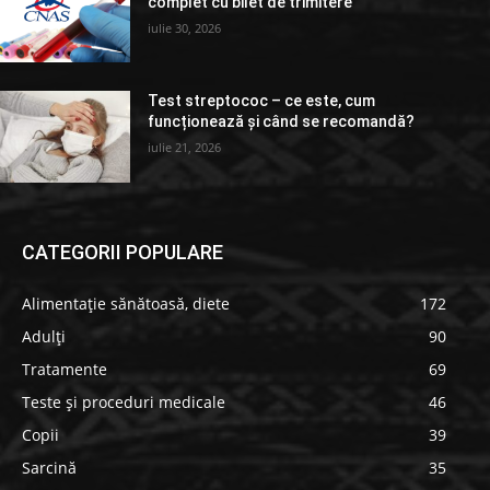
complet cu bilet de trimitere
iulie 30, 2026
Test streptococ – ce este, cum
funcționează și când se recomandă?
iulie 21, 2026
CATEGORII POPULARE
Alimentație sănătoasă, diete
172
Adulți
90
Tratamente
69
Teste și proceduri medicale
46
Copii
39
Sarcină
35