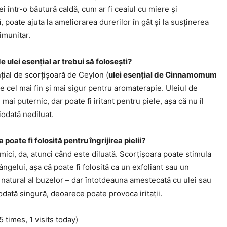
 într-o băutură caldă, cum ar fi ceaiul cu miere și
, poate ajuta la ameliorarea durerilor în gât și la susținerea
imunitar.
 ulei esențial ar trebui să folosești?
țial de scorțișoară de Ceylon (
ulei esențial de Cinnamomum
te cel mai fin și mai sigur pentru aromaterapie. Uleiul de
 mai puternic, dar poate fi iritant pentru piele, așa că nu îl
ciodată nediluat.
 poate fi folosită pentru îngrijirea pielii?
i mici, da, atunci când este diluată. Scorțișoara poate stimula
sângelui, așa că poate fi folosită ca un exfoliant sau un
natural al buzelor – dar întotdeauna amestecată cu ulei sau
odată singură, deoarece poate provoca iritații.
5 times, 1 visits today)