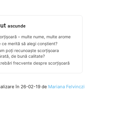
nut
ascunde
orțișoară – multe nume, multe arome
 ce merită să alegi conștient?
m poți recunoaște scorțișoara
rată, de bună calitate?
trebări frecvente despre scorțișoară
ualizare în 26-02-19 de
Mariana Felvinczi