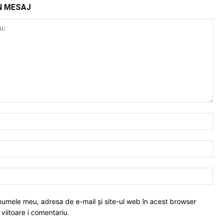
N MESAJ
Nu
Ema
Web
numele meu, adresa de e-mail și site-ul web în acest browser
viitoare i comentariu.