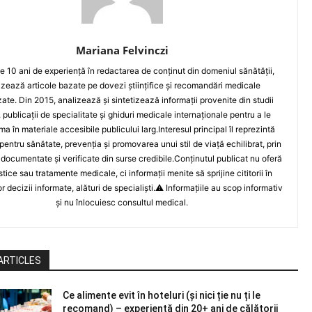
Mariana Felvinczi
e 10 ani de experiență în redactarea de conținut din domeniul sănătății,
izează articole bazate pe dovezi științifice și recomandări medicale
zate. Din 2015, analizează și sintetizează informații provenite din studii
, publicații de specialitate și ghiduri medicale internaționale pentru a le
ma în materiale accesibile publicului larg.Interesul principal îl reprezintă
pentru sănătate, prevenția și promovarea unui stil de viață echilibrat, prin
 documentate și verificate din surse credibile.Conținutul publicat nu oferă
tice sau tratamente medicale, ci informații menite să sprijine cititorii în
r decizii informate, alături de specialiști.⚠️ Informațiile au scop informativ
și nu înlocuiesc consultul medical.
ARTICLES
Ce alimente evit în hoteluri (și nici ție nu ți le
recomand) – experiență din 20+ ani de călătorii