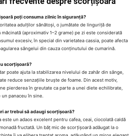
ări frecvente despre scorțișoară
ișoară poți consuma zilnic în siguranță?
ritatea adulților sănătoși, o jumătate de linguriță de
ă măcinată (aproximativ 1–2 grame) pe zi este considerată
sumul excesiv, în special din varietatea cassia, poate afecta
coagularea sângelui din cauza conținutului de cumarină.
cu scorțișoară?
dar poate ajuta la stabilizarea nivelului de zahăr din sânge,
ate reduce senzațiile bruște de foame. Din acest motiv,
ne pierderea în greutate ca parte a unei diete echilibrate,
e un panaceu în sine.
ri ar trebui să adaugi scorțișoară?
 este un adaos excelent pentru cafea, ceai, ciocolată caldă
imonadă fructată. Un băț mic de scorțișoară adăugat la o
rbinte îi va elibera treptat aroma, adăugând un miros elegant