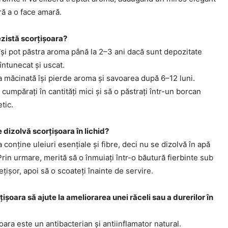
ără a o face amară.
ezistă scorțișoara?
și pot păstra aroma până la 2–3 ani dacă sunt depozitate
 întunecat și uscat.
a măcinată își pierde aroma și savoarea după 6–12 luni.
 cumpărați în cantități mici și să o păstrați într-un borcan
tic.
 dizolvă scorțișoara în lichid?
 conține uleiuri esențiale și fibre, deci nu se dizolvă în apă
Prin urmare, merită să o înmuiați într-o băutură fierbinte sub
țișor, apoi să o scoateți înainte de servire.
ișoara să ajute la ameliorarea unei răceli sau a durerilor în
oara este un antibacterian și antiinflamator natural.