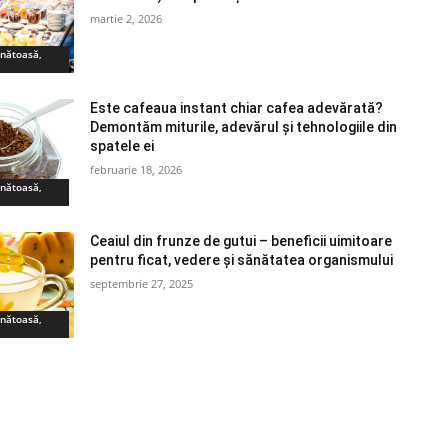
martie 2, 2026
ănătoasă,
Este cafeaua instant chiar cafea adevărată?
Demontăm miturile, adevărul și tehnologiile din
spatele ei
februarie 18, 2026
ănătoasă,
Ceaiul din frunze de gutui – beneficii uimitoare
pentru ficat, vedere și sănătatea organismului
septembrie 27, 2025
ănătoasă,