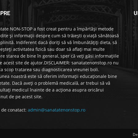
SPRE
U
tate NON-STOP a fost creat pentru a împărtăși metode
dite și informații despre cum să trăiești o viață sănătoasă
mplinită. Indiferent dacă doriți să vă îmbunătățiți dieta, să
reșteți activitatea fizică sau doar să aflați mai multe
re starea de bine în general, sper că veți găsi informațiile
e acest site de ajutor.DISCLAIMER: sanatatenonstop.ro nu
ca scop tratarea sau diagnosticarea vreunei boli.
unea noastră este să oferim informații educaționale bine
etate. Dacă aveți o problemă medicală, ar trebui să vă
ultați medicul înainte de a acționa asupra oricărui
inut de pe acest site.
 de conatact:
admin@sanatatenonstop.ro
De