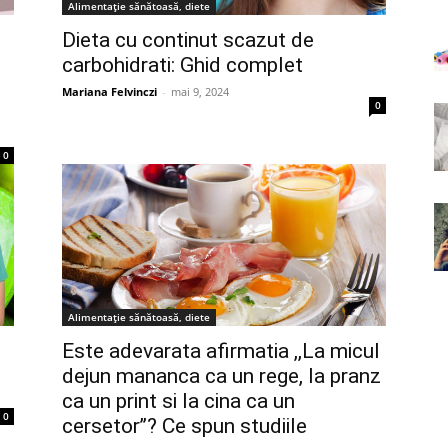
Alimentație sănătoasă, diete
Dieta cu continut scazut de
carbohidrati: Ghid complet
Mariana Felvinczi
-
mai 9, 2024
0
0
Alimentație sănătoasă, diete
Este adevarata afirmatia ,,La micul
dejun mananca ca un rege, la pranz
ca un print si la cina ca un
0
cersetor’’? Ce spun studiile