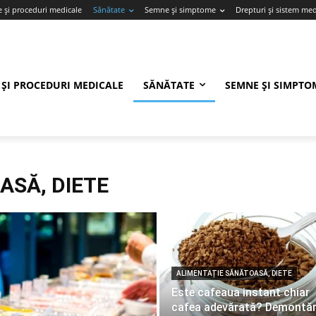
e și proceduri medicale
Sănătate
Semne și simptome
Drepturi și sistem med
 ȘI PROCEDURI MEDICALE
SĂNĂTATE
SEMNE ȘI SIMPTO
ASĂ, DIETE
ALIMENTAȚIE SĂNĂTOASĂ, DIETE
Este cafeaua instant chiar
cafea adevărată? Demont