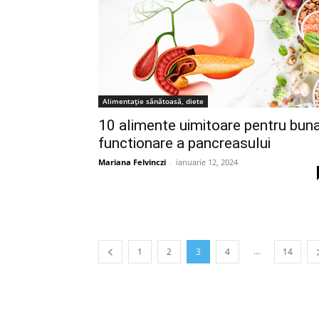
Alimentație sănătoasă, diete
10 alimente uimitoare pentru bun
functionare a pancreasului
Mariana Felvinczi
-
ianuarie 12, 2024
...
1
2
3
4
14