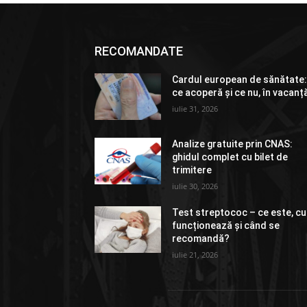
RECOMANDATE
Cardul european de sănătate
ce acoperă și ce nu, în vacanț
iulie 31, 2026
Analize gratuite prin CNAS:
ghidul complet cu bilet de
trimitere
iulie 30, 2026
Test streptococ – ce este, c
funcționează și când se
recomandă?
iulie 21, 2026