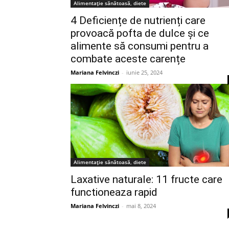
Alimentație sănătoasă, diete
4 Deficiențe de nutrienți care
provoacă pofta de dulce și ce
alimente să consumi pentru a
combate aceste carențe
Mariana Felvinczi
-
iunie 25, 2024
Alimentație sănătoasă, diete
Laxative naturale: 11 fructe care
functioneaza rapid
Mariana Felvinczi
-
mai 8, 2024