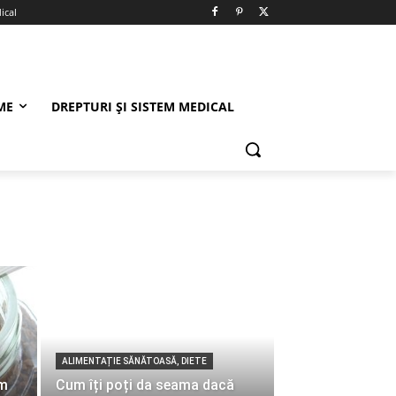
ical
ME
DREPTURI ȘI SISTEM MEDICAL
ALIMENTAȚIE SĂNĂTOASĂ, DIETE
ăm
Cum îți poți da seama dacă