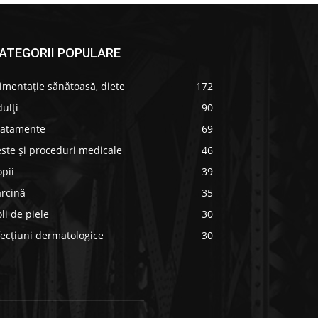
ATEGORII POPULARE
imentație sănătoasă, diete
172
ulți
90
ratamente
69
ste și proceduri medicale
46
pii
39
arcină
35
li de piele
30
ecțiuni dermatologice
30