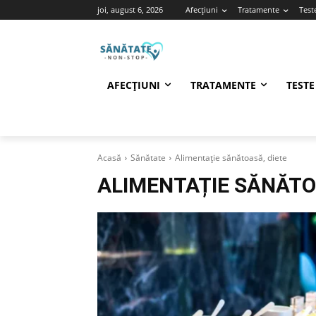
joi, august 6, 2026
Afecțiuni
Tratamente
Test
AFECȚIUNI
TRATAMENTE
TESTE
Acasă
Sănătate
Alimentație sănătoasă, diete
ALIMENTAȚIE SĂNĂTO