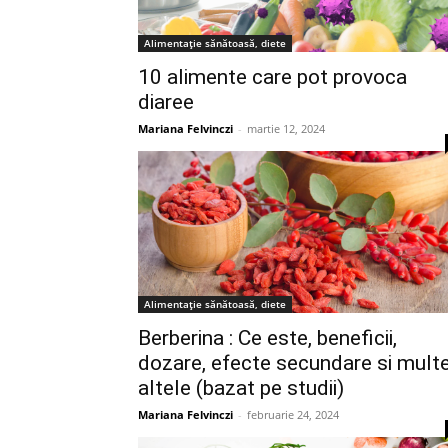
Alimentație sănătoasă, diete
10 alimente care pot provoca
diaree
Mariana Felvinczi
-
martie 12, 2024
Alimentație sănătoasă, diete
Berberina : Ce este, beneficii,
dozare, efecte secundare si mult
altele (bazat pe studii)
Mariana Felvinczi
-
februarie 24, 2024