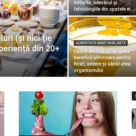
miturile, adevărul și
tehnologiile din spatele ei
uri (și nici ție
ALIMENTAȚIE SĂNĂTOASĂ, DIETE
periență din 20+
Ceaiul din frunze de gutui –
beneficii uimitoare pentru
ficat, vedere și sănătatea
organismului