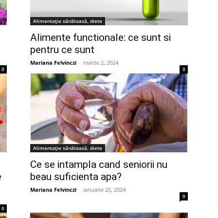
Alimentație sănătoasă, diete
Alimente functionale: ce sunt si
pentru ce sunt
Mariana Felvinczi
-
martie 2, 2024
0
0
Alimentație sănătoasă, diete
Ce se intampla cand seniorii nu
e
beau suficienta apa?
Mariana Felvinczi
-
ianuarie 25, 2024
0
0