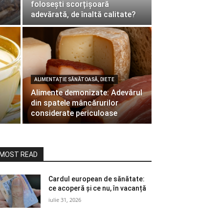
folosești scorțișoară
adevărată, de înaltă calitate?
ALIMENTAȚIE SĂNĂTOASĂ, DIETE
Alimente demonizate: Adevărul
din spatele mâncărurilor
considerate periculoase
MOST READ
Cardul european de sănătate:
ce acoperă și ce nu, în vacanță
iulie 31, 2026