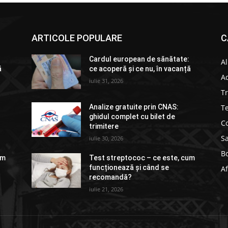
ARTICOLE POPULARE
C
:
Cardul european de sănătate:
Al
ă
ce acoperă și ce nu, în vacanță
Ad
iulie 31, 2026
T
Te
Analize gratuite prin CNAS:
ghidul complet cu bilet de
Co
trimitere
S
iulie 30, 2026
Bo
um
Test streptococ – ce este, cum
funcționează și când se
Af
recomandă?
iulie 21, 2026