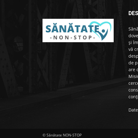
DE
Sănă
dove
și î
vă c
desp
de p
are 
Misi
cerc
cons
conț
Date
© Sănătate NON-STOP