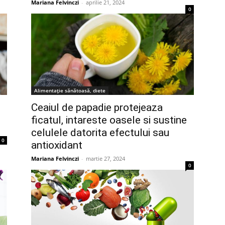
Mariana Felvinczi
-
aprilie 21, 2024
0
Alimentație sănătoasă, diete
Ceaiul de papadie protejeaza
ficatul, intareste oasele si sustine
celulele datorita efectului sau
0
antioxidant
Mariana Felvinczi
-
martie 27, 2024
0