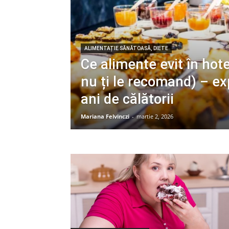
ALIMENTAȚIE SĂNĂTOASĂ, DIETE
Ce alimente evit în hotel
nu ți le recomand) – ex
ani de călătorii
Mariana Felvinczi
-
martie 2, 2026