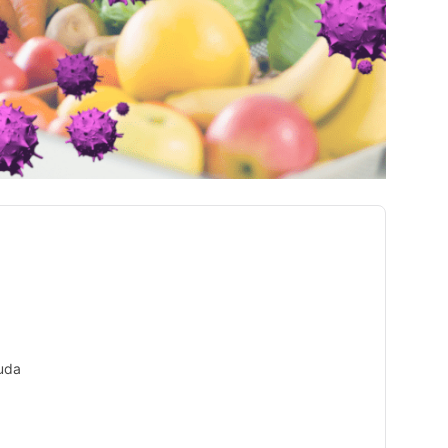
e
ruda