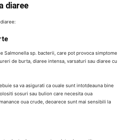
a diaree
 diaree:
erte
ine Salmonella sp. bacterii, care pot provoca simptome
 dureri de burta, diaree intensa, varsaturi sau diaree cu
rebuie sa va asigurati ca ouale sunt intotdeauna bine
folositi sosuri sau bulion care necesita oua
sa manance oua crude, deoarece sunt mai sensibili la