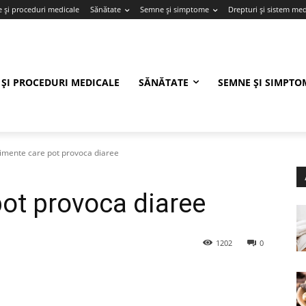
e și proceduri medicale
Sănătate
Semne și simptome
Drepturi și sistem med
 ȘI PROCEDURI MEDICALE
SĂNĂTATE
SEMNE ȘI SIMPTO
limente care pot provoca diaree
pot provoca diaree
1202
0
X
Pinterest
WhatsApp