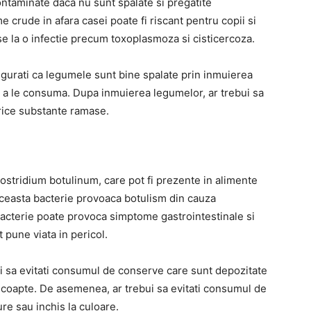
ontaminate daca nu sunt spalate si pregatite
crude in afara casei poate fi riscant pentru copii si
se la o infectie precum toxoplasmoza si cisticercoza.
sigurati ca legumele sunt bine spalate prin inmuierea
e a le consuma. Dupa inmuierea legumelor, ar trebui sa
 orice substante ramase.
ostridium botulinum, care pot fi prezente in alimente
Aceasta bacterie provoaca botulism din cauza
 bacterie poate provoca simptome gastrointestinale si
t pune viata in pericol.
ui sa evitati consumul de conserve care sunt depozitate
st coapte. De asemenea, ar trebui sa evitati consumul de
ure sau inchis la culoare.