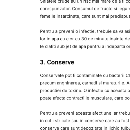
Salatele crude au un risc mai mare de a fi c
corespunzator. Consumul de fructe si legume 
femeile insarcinate, care sunt mai predispu
Pentru a preveni o infectie, trebuie sa va a
lor in apa cu clor cu 30 de minute inainte d
le clatiti sub jet de apa pentru a indeparta
3. Conserve
Conservele pot fi contaminate cu bacterii Cl
precum anghinarea, carnatii si muraturile. 
productiei de toxine. O infectie cu aceasta
poate afecta contractiile musculare, care po
Pentru a preveni aceasta afectiune, ar treb
in cutii stricate sau in conserve care au fo
conserve care sunt depozitate in lichid tulb