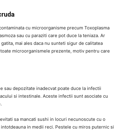
 cruda
fi contaminata cu microorganisme precum Toxoplasma
asmoza sau cu paraziti care pot duce la teniaza. Ar
 gatita, mai ales daca nu sunteti sigur de calitatea
de toate microorganismele prezente, motiv pentru care
 sau depozitate inadecvat poate duce la infectii
acului si intestinale. Aceste infectii sunt asociate cu
e.
evitati sa mancati sushi in locuri necunoscute cu o
te intotdeauna in medii reci. Pestele cu miros puternic si