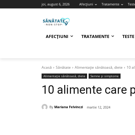
joi, august 6, 2026
Afecțiuni
Tratamente
Test
AFECȚIUNI
TRATAMENTE
TESTE
Acasă
Sănătate
Alimentație sănătoasă, diete
10 a
Alimentație sănătoasă, diete
Semne și simptome
10 alimente care 
By
Mariana Felvinczi
martie 12, 2024
Facebook
Acțiune