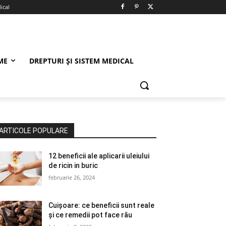
ical
ME
DREPTURI ȘI SISTEM MEDICAL
ARTICOLE POPULARE
12 beneficii ale aplicarii uleiului
de ricin in buric
februarie 26, 2024
Cuișoare: ce beneficii sunt reale
și ce remedii pot face rău