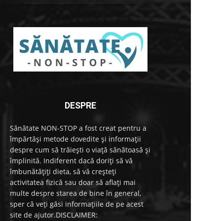
DESPRE
Sănătate NON-STOP a fost creat pentru a
împărtăși metode dovedite și informații
despre cum să trăiești o viață sănătoasă și
împlinită. Indiferent dacă doriți să vă
îmbunătățiți dieta, să vă creșteți
activitatea fizică sau doar să aflați mai
multe despre starea de bine în general,
sper că veți găsi informațiile de pe acest
site de ajutor.DISCLAIMER: