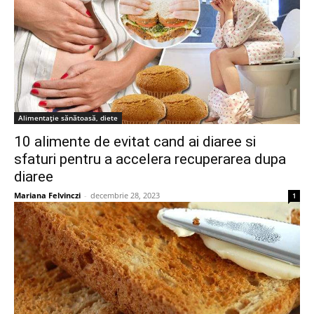
Alimentație sănătoasă, diete
10 alimente de evitat cand ai diaree si
sfaturi pentru a accelera recuperarea dupa
diaree
Mariana Felvinczi
-
decembrie 28, 2023
1