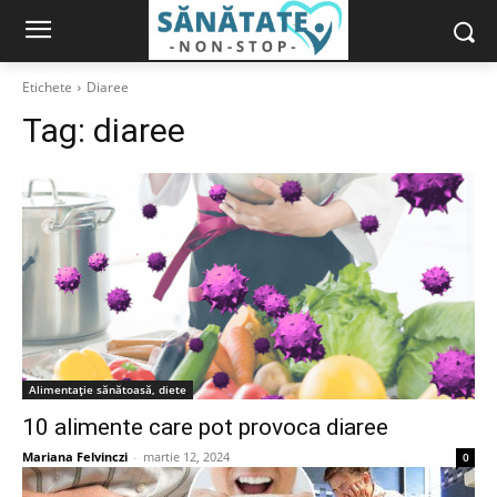
Etichete
Diaree
Tag:
diaree
Alimentație sănătoasă, diete
10 alimente care pot provoca diaree
Mariana Felvinczi
-
martie 12, 2024
0