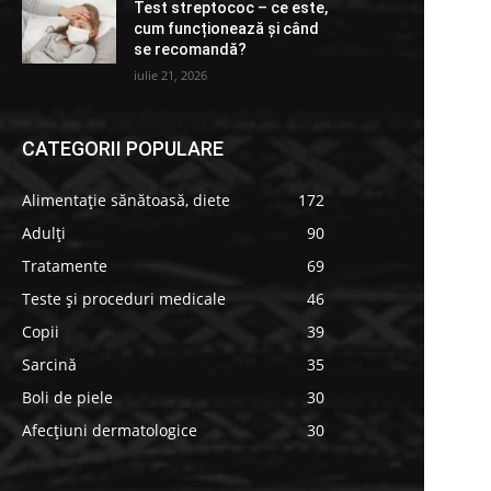
Test streptococ – ce este,
cum funcționează și când
se recomandă?
iulie 21, 2026
CATEGORII POPULARE
Alimentație sănătoasă, diete
172
Adulți
90
Tratamente
69
Teste și proceduri medicale
46
Copii
39
Sarcină
35
Boli de piele
30
Afecțiuni dermatologice
30