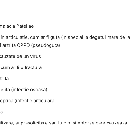
alacia Patellae
 in articulatie, cum ar fi guta (in special la degetul mare de la
si artrita CPPD (pseudoguta)
 cauzate de un virus
 cum ar fi o fractura
rita
lita (infectie osoasa)
septica (infectie articulara)
ta
lizare, suprasolicitare sau tulpini si entorse care cauzeaza