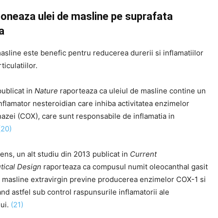
oneaza ulei de masline pe suprafata
a
asline este benefic pentru reducerea durerii si inflamatiilor
ticulatiilor.
publicat in
Nature
raporteaza ca uleiul de masline contine un
nflamator nesteroidian care inhiba activitatea enzimelor
azei (COX), care sunt responsabile de inflamatia in
(20)
sens, un alt studiu din 2013 publicat in
Current
ical Design
raporteaza ca compusul numit oleocanthal gasit
de masline extravirgin previne producerea enzimelor COX-1 si
nd astfel sub control raspunsurile inflamatorii ale
ui.
(21)