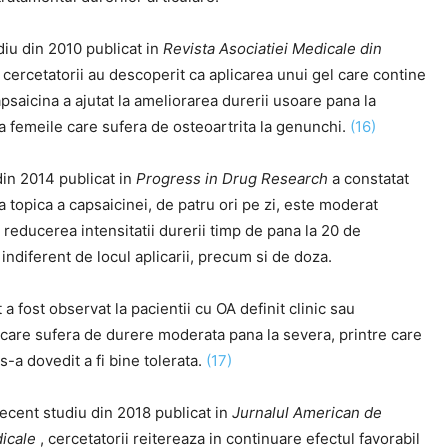
diu din 2010 publicat in
Revista Asociatiei Medicale din
 cercetatorii au descoperit ca aplicarea unui gel care contine
saicina a ajutat la ameliorarea durerii usoare pana la
a femeile care sufera de osteoartrita la genunchi.
(16)
din 2014 publicat in
Progress in Drug Research
a constatat
a topica a capsaicinei, de patru ori pe zi, este moderat
n reducerea intensitatii durerii timp de pana la 20 de
indiferent de locul aplicarii, precum si de doza.
 a fost observat la pacientii cu OA definit clinic sau
 care sufera de durere moderata pana la severa, printre care
s-a dovedit a fi bine tolerata.
(17)
recent studiu din 2018 publicat in
Jurnalul American de
dicale
, cercetatorii reitereaza in continuare efectul favorabil