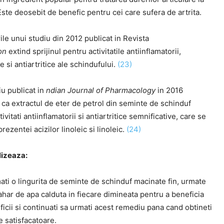
Este deosebit de benefic pentru cei care sufera de artrita.
le unui studiu din 2012 publicat in Revista
on
extind sprijinul pentru activitatile antiinflamatorii,
e si antiartritice ale schindufului.
(23)
iu publicat in
ndian Journal of Pharmacology
in 2016
ca extractul de eter de petrol din seminte de schinduf
ivitati antiinflamatorii si antiartritice semnificative, care se
rezentei acizilor linoleic si linoleic.
(24)
lizeaza:
ti o lingurita de seminte de schinduf macinate fin, urmate
har de apa calduta in fiecare dimineata pentru a beneficia
icii si continuati sa urmati acest remediu pana cand obtineti
e satisfacatoare.