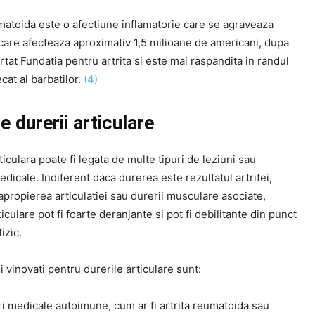
matoida este o afectiune inflamatorie care se agraveaza
care afecteaza aproximativ 1,5 milioane de americani, dupa
tat Fundatia pentru artrita si este mai raspandita in randul
cat al barbatilor.
(4)
e durerii articulare
iculara poate fi legata de multe tipuri de leziuni sau
edicale. Indiferent daca durerea este rezultatul artritei,
 apropierea articulatiei sau durerii musculare asociate,
ticulare pot fi foarte deranjante si pot fi debilitante din punct
izic.
li vinovati pentru durerile articulare sunt:
i medicale autoimune, cum ar fi artrita reumatoida sau