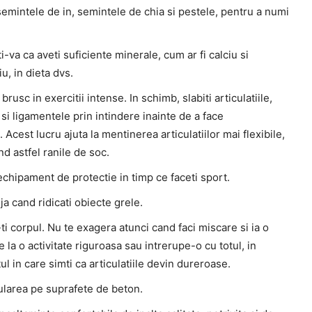
semintele de in, semintele de chia si pestele, pentru a numi
i-va ca aveti suficiente minerale, cum ar fi calciu si
, in dieta dvs.
 brusc in exercitii intense. In schimb, slabiti articulatiile,
si ligamentele prin intindere inainte de a face
i. Acest lucru ajuta la mentinerea articulatiilor mai flexibile,
d astfel ranile de soc.
echipament de protectie in timp ce faceti sport.
ija cand ridicati obiecte grele.
ti corpul. Nu te exagera atunci cand faci miscare si ia o
 la o activitate riguroasa sau intrerupe-o cu totul, in
 in care simti ca articulatiile devin dureroase.
rularea pe suprafete de beton.