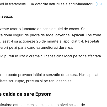
nei in tratamentul OA datorita naturii sale antiinflamatorii.
(18)
lizeaza:
lzeste usor o jumatate de cana de ulei de cocos. Se
a doua linguri de pudra de ardei cayenne. Aplicati-l pe zona
, lasati-l sa actioneze 20 de minute si apoi clatiti-l. Repetati
a ori pe zi pana cand va ameliorati durerea.
iv, puteti utiliza o crema cu capsaicina local pe zona afectata
ne poate provoca initial o senzatie de arsura. Nu-l aplicati
ritata sau rupta, precum si pe rani deschise.
ie calda de sare Epsom
ticulara este adesea asociata cu un nivel scazut de