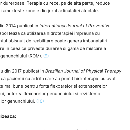
lor dureroase. Terapia cu rece, pe de alta parte, reduce
si amorteste zonele din jurul articulatiei afectate.
din 2014 publicat in
International Journal of Preventive
aporteaza ca utilizarea hidroterapiei impreuna cu
tul obisnuit de reabilitare poate genera imbunatatiri
re in ceea ce priveste durerea si gama de miscare a
ei genunchiului (ROM).
(9)
iu din 2017 publicat in
Brazilian Journal of Physical Therapy
ca pacientii cu artrita care au primit hidroterapie au avut
e mai bune pentru forta flexoarelor si extensoarelor
i, puterea flexoarelor genunchiului si rezistenta
lor genunchiului.
(10)
lizeaza: