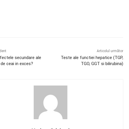
book
X
Pinterest
WhatsApp
edent
Articolul următor
fectele secundare ale
Teste ale functiei hepatice (TGP,
de ceai in exces?
TGO, GGT si bilirubina)