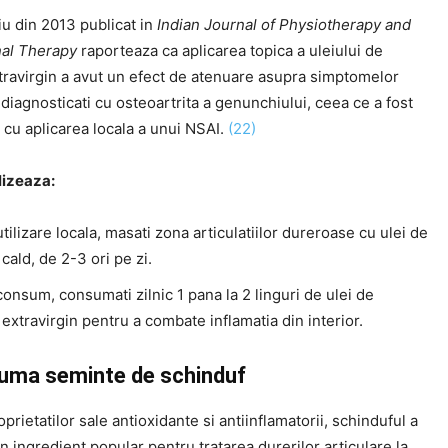
iu din 2013 publicat in
Indian Journal of Physiotherapy and
nal Therapy
raporteaza ca aplicarea topica a uleiului de
travirgin a avut un efect de atenuare asupra simptomelor
 diagnosticati cu osteoartrita a genunchiului, ceea ce a fost
 cu aplicarea locala a unui NSAI.
(22)
lizeaza:
tilizare locala, masati zona articulatiilor dureroase cu ulei de
cald, de 2-3 ori pe zi.
onsum, consumati zilnic 1 pana la 2 linguri de ulei de
extravirgin pentru a combate inflamatia din interior.
uma seminte de schinduf
oprietatilor sale antioxidante si antiinflamatorii, schinduful a
n ingredient popular pentru tratarea durerilor articulare la