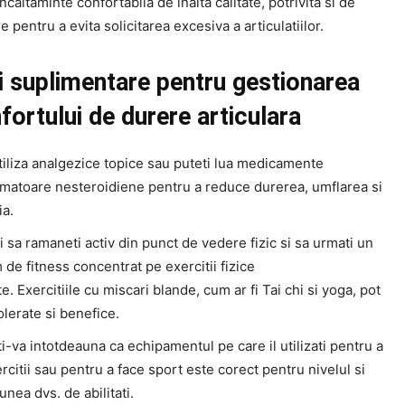
incaltaminte confortabila de inalta calitate, potrivita si de
e pentru a evita solicitarea excesiva a articulatiilor.
i suplimentare pentru gestionarea
fortului de durere articulara
tiliza analgezice topice sau puteti lua medicamente
lamatoare nesteroidiene pentru a reduce durerea, umflarea si
ia.
i sa ramaneti activ din punct de vedere fizic si sa urmati un
de fitness concentrat pe exercitii fizice
. Exercitiile cu miscari blande, cum ar fi Tai chi si yoga, pot
tolerate si benefice.
i-va intotdeauna ca echipamentul pe care il utilizati pentru a
rcitii sau pentru a face sport este corect pentru nivelul si
nea dvs. de abilitati.