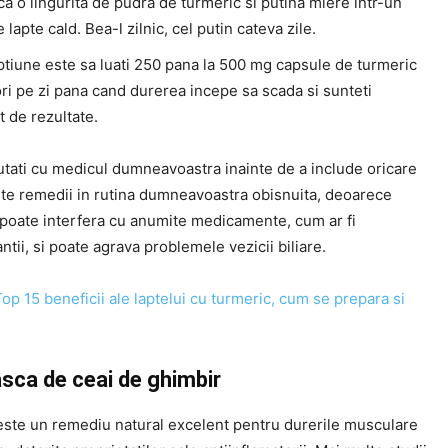
 o lingurita de pudra de turmeric si putina miere intr-un
 lapte cald. Bea-l zilnic, cel putin cateva zile.
ptiune este sa luati 250 pana la 500 mg capsule de turmeric
ori pe zi pana cand durerea incepe sa scada si sunteti
 de rezultate.
tati cu medicul dumneavoastra inainte de a include oricare
ste remedii in rutina dumneavoastra obisnuita, deoarece
 poate interfera cu anumite medicamente, cum ar fi
ntii, si poate agrava problemele vezicii biliare.
op 15 beneficii ale laptelui cu turmeric, cum se prepara si
asca de ceai de ghimbir
este un remediu natural excelent pentru durerile musculare