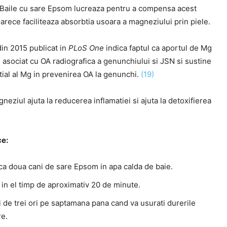
Baile cu sare Epsom lucreaza pentru a compensa acest
oarece faciliteaza absorbtia usoara a magneziului prin piele.
din 2015 publicat in
PLoS One
indica faptul ca aportul de Mg
 asociat cu OA radiografica a genunchiului si JSN si sustine
tial al Mg in prevenirea OA la genunchi.
(19)
gneziul ajuta la reducerea inflamatiei si ajuta la detoxifierea
ce:
a doua cani de sare Epsom in apa calda de baie.
 in el timp de aproximativ 20 de minute.
 de trei ori pe saptamana pana cand va usurati durerile
re.