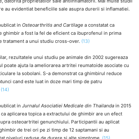
e, datorita proprietatilor sale antiinflamatorii. Mai multe studii
e au evidentiat beneficiile sale asupra durerii si inflamatiei.
publicat in
Osteoarthritis and Cartilage
a constatat ca
e ghimbir a fost la fel de eficient ca ibuprofenul in prima
e tratament a unui studiu cross-over.
(13)
ilar, rezultatele unui studiu pe animale din 2002 sugereaza
l poate ajuta la ameliorarea artritei reumatoide asociate cu
ticulare la sobolani. S-a demonstrat ca ghimbirul reduce
atunci cand este luat in doze mari timp de patru
.
(14)
publicat in
Jurnalul Asociatiei Medicale din Thailanda
in 2015
ca aplicarea topica a extractului de ghimbir are un efect
supra osteoartritei genunchiului. Participantii au aplicat
ghimbir de trei ori pe zi timp de 12 saptamani si au
at niveluri reduse de durere si alte simptome.
(15)