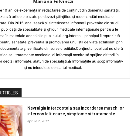
Mariana Felvinczi
e 10 ani de experiență în redactarea de conținut din domeniul sănătății,
izează articole bazate pe dovezi științifice și recomandări medicale
zate. Din 2015, analizează și sintetizează informații provenite din studii
, publicații de specialitate și ghiduri medicale internaționale pentru a le
ma în materiale accesibile publicului larg.Interesul principal îl reprezintă
pentru sănătate, prevenția și promovarea unui stil de viață echilibrat, prin
 documentate și verificate din surse credibile.Conținutul publicat nu oferă
tice sau tratamente medicale, ci informații menite să sprijine cititorii în
r decizii informate, alături de specialiști.⚠️ Informațiile au scop informativ
și nu înlocuiesc consultul medical.
ARTICLES
Nevralgia intercostala sau incordarea muschilor
intercostali: cauze, simptome si tratamente
aprilie 2, 2022