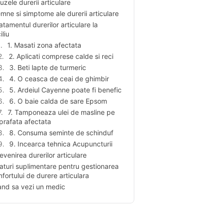
uzele durerii articulare
mne si simptome ale durerii articulare
atamentul durerilor articulare la
liu
1. Masati zona afectata
2. Aplicati comprese calde si reci
3. Beti lapte de turmeric
4. O ceasca de ceai de ghimbir
5. Ardeiul Cayenne poate fi benefic
6. O baie calda de sare Epsom
7. Tamponeaza ulei de masline pe
prafata afectata
8. Consuma seminte de schinduf
9. Incearca tehnica Acupuncturii
evenirea durerilor articulare
aturi suplimentare pentru gestionarea
fortului de durere articulara
nd sa vezi un medic