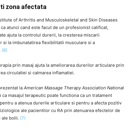
ti zona afectata
stitute of Arthritis and Musculoskeletal and Skin Diseases
ca atunci cand este facut de un profesionist calificat,
te ajuta la controlul durerii, la cresterea miscarii
or si la imbunatatirea flexibilitatii musculare si a
.
(6)
erapia prin masaj ajuta la ameliorarea durerilor articulare prin
ea circulatiei si calmarea inflamatiei.
prezentat la
American Massage Therapy Association National
n
ca masajul terapeutic poate functiona ca un tratament
pentru a atenua durerile articulare si pentru a afecta pozitiv
iziologice ale pacientilor cu RA prin atenuarea efectelor de
 ale bolii.
(7)