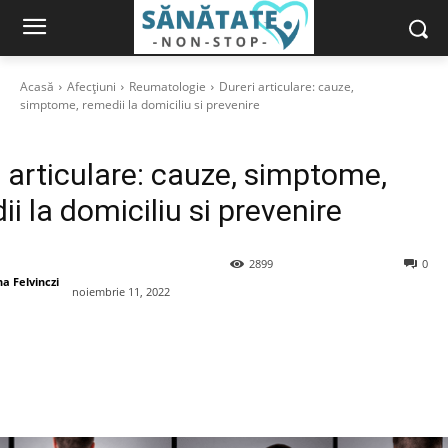
Acasă
Afecțiuni
Reumatologie
Dureri articulare: cauze,
simptome, remedii la domiciliu si prevenire
i articulare: cauze, simptome,
i la domiciliu si prevenire
2899
0
a Felvinczi
noiembrie 11, 2022
book
X
Pinterest
WhatsApp