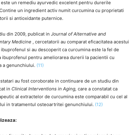
 este un remediu ayurvedic excelent pentru durerile
 Contine un ingredient activ numit curcumina cu proprietati
torii si antioxidante puternice.
diu din 2009, publicat in
Journal of Alternative and
tary Medicine
, cercetatorii au comparat eficacitatea acestui
ibuprofenul si au descoperit ca curcumina este la fel de
a ibuprofenul pentru ameliorarea durerii la pacientii cu
ta a genunchiului.
(11)
tatari au fost coroborate in continuare de un studiu din
cat in
Clinical Interventions in Aging,
care a constatat ca
apeutic al extractelor de curcumina este comparabil cu cel al
ui in tratamentul osteoartritei genunchiului.
(12)
lizeaza: