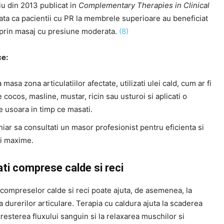
iu din 2013 publicat in
Complementary Therapies in Clinical
ata ca pacientii cu PR la membrele superioare au beneficiat
 prin masaj cu presiune moderata.
(8)
ce:
 masa zona articulatiilor afectate, utilizati ulei cald, cum ar fi
e cocos, masline, mustar, ricin sau usturoi si aplicati o
 usoara in timp ce masati.
hiar sa consultati un masor profesionist pentru eficienta si
ii maxime.
ati comprese calde si reci
 compreselor calde si reci poate ajuta, de asemenea, la
 durerilor articulare. Terapia cu caldura ajuta la scaderea
 cresterea fluxului sanguin si la relaxarea muschilor si