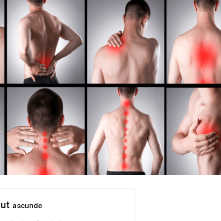
nut
ascunde