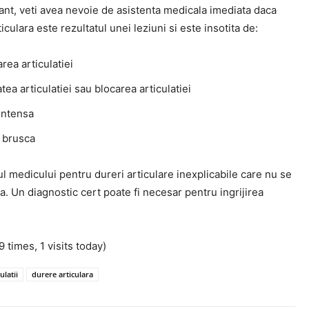
ant, veti avea nevoie de asistenta medicala imediata daca
iculara este rezultatul unei leziuni si este insotita de:
ea articulatiei
atea articulatiei sau blocarea articulatiei
intensa
 brusca
ul medicului pentru dureri articulare inexplicabile care nu se
. Un diagnostic cert poate fi necesar pentru ingrijirea
9 times, 1 visits today)
ulatii
durere articulara