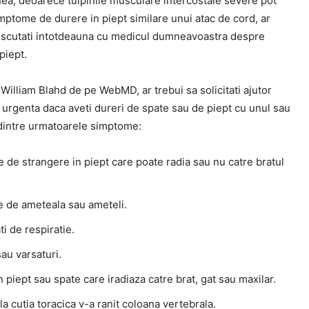
a, deoarece tulpinile musculare intercostale severe pot
mptome de durere in piept similare unui atac de cord, ar
discutati intotdeauna cu medicul dumneavoastra despre
piept.
. William Blahd de pe WebMD, ar trebui sa solicitati ajutor
 urgenta daca aveti dureri de spate sau de piept cu unul sau
dintre urmatoarele simptome:
 de strangere in piept care poate radia sau nu catre bratul
e de ameteala sau ameteli.
ati de respiratie.
au varsaturi.
n piept sau spate care iradiaza catre brat, gat sau maxilar.
a cutia toracica v-a ranit coloana vertebrala.