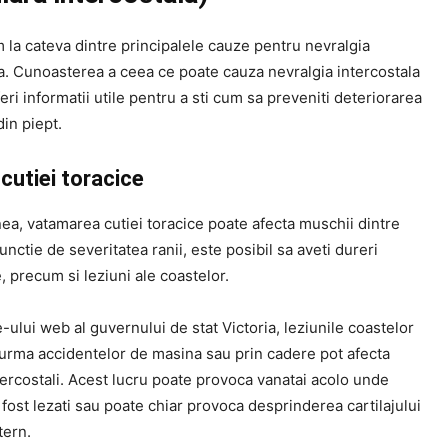
 la cateva dintre principalele cauze pentru nevralgia
la. Cunoasterea a ceea ce poate cauza nevralgia intercostala
eri informatii utile pentru a sti cum sa preveniti deteriorarea
in piept.
cutiei toracice
a, vatamarea cutiei toracice poate afecta muschii dintre
functie de severitatea ranii, este posibil sa aveti dureri
, precum si leziuni ale coastelor.
te-ului web al guvernului de stat Victoria, leziunile coastelor
 urma accidentelor de masina sau prin cadere pot afecta
ercostali. Acest lucru poate provoca vanatai acolo unde
fost lezati sau poate chiar provoca desprinderea cartilajului
tern.