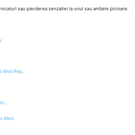
rnicaturi sau pierderea senzatiei la unul sau ambele picioare.
v.
ts Med Rep
.
th
.
ts Med.
n
.