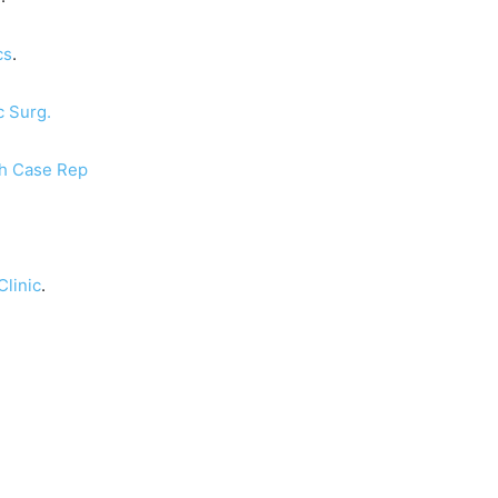
cs
.
 Surg.
ch Case Rep
Clinic
.