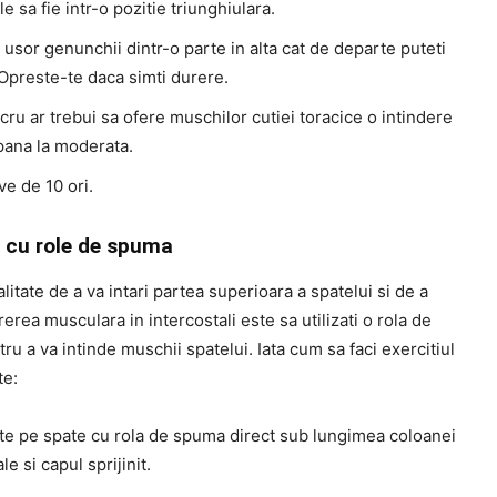
le sa fie intr-o pozitie triunghiulara.
 usor genunchii dintr-o parte in alta cat de departe puteti
Opreste-te daca simti durere.
cru ar trebui sa ofere muschilor cutiei toracice o intindere
pana la moderata.
ve de 10 ori.
e cu role de spuma
litate de a va intari partea superioara a spatelui si de a
erea musculara in intercostali este sa utilizati o rola de
u a va intinde muschii spatelui. Iata cum sa faci exercitiul
te:
-te pe spate cu rola de spuma direct sub lungimea coloanei
le si capul sprijinit.