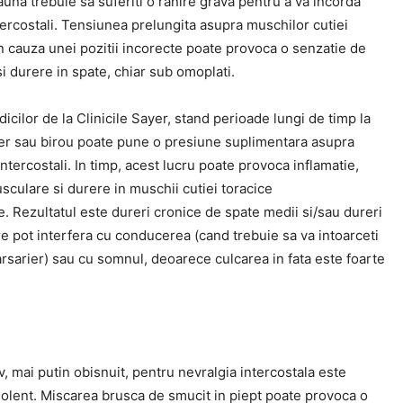
una trebuie sa suferiti o ranire grava pentru a va incorda
ercostali. Tensiunea prelungita asupra muschilor cutiei
n cauza unei pozitii incorecte poate provoca o senzatie de
i durere in spate, chiar sub omoplati.
dicilor de la Clinicile Sayer, stand perioade lungi de timp la
r sau birou poate pune o presiune suplimentara asupra
ntercostali. In timp, acest lucru poate provoca inflamatie,
culare si durere in muschii cutiei toracice
e. Rezultatul este dureri cronice de spate medii si/sau dureri
re pot interfera cu conducerea (cand trebuie sa va intoarceti
rsarier) sau cu somnul, deoarece culcarea in fata este foarte
.
v, mai putin obisnuit, pentru nevralgia intercostala este
iolent. Miscarea brusca de smucit in piept poate provoca o