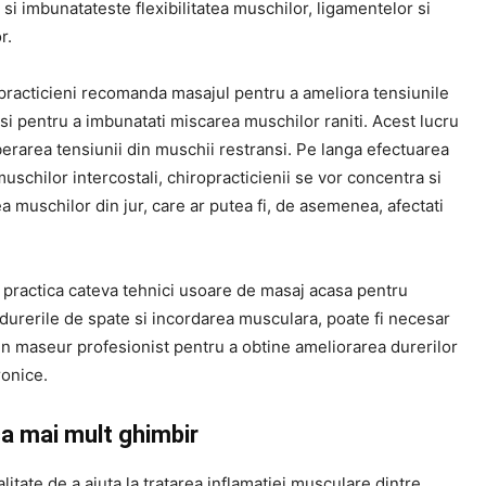
 si imbunatateste flexibilitatea muschilor, ligamentelor si
r.
opracticieni recomanda masajul pentru a ameliora tensiunile
i pentru a imbunatati miscarea muschilor raniti. Acest lucru
iberarea tensiunii din muschii restransi. Pe langa efectuarea
uschilor intercostali, chiropracticienii se vor concentra si
a muschilor din jur, care ar putea fi, de asemenea, afectati
i practica cateva tehnici usoare de masaj acasa pentru
durerile de spate si incordarea musculara, poate fi necesar
 un maseur profesionist pentru a obtine ameliorarea durerilor
ronice.
 mai mult ghimbir
litate de a ajuta la tratarea inflamatiei musculare dintre