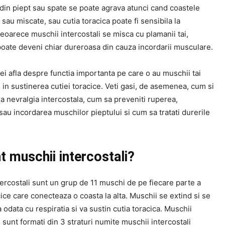
din piept sau spate se poate agrava atunci cand coastele
 sau miscate, sau cutia toracica poate fi sensibila la
eoarece muschii intercostali se misca cu plamanii tai,
poate deveni chiar dureroasa din cauza incordarii musculare.
 vei afla despre functia importanta pe care o au muschii tai
i in sustinerea cutiei toracice. Veti gasi, de asemenea, cum si
 nevralgia intercostala, cum sa preveniti ruperea,
sau incordarea muschilor pieptului si cum sa tratati durerile
t muschii intercostali?
ercostali sunt un grup de 11 muschi de pe fiecare parte a
cice care conecteaza o coasta la alta. Muschii se extind si se
odata cu respiratia si va sustin cutia toracica. Muschii
i sunt formati din 3 straturi numite muschii intercostali