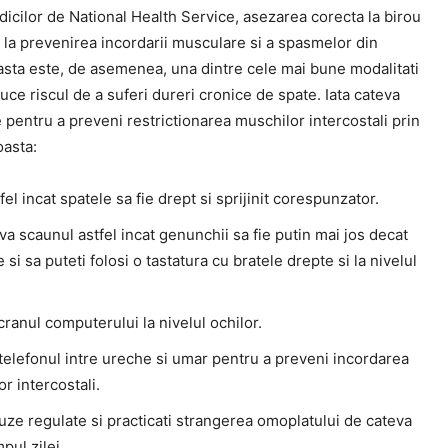
dicilor de National Health Service, asezarea corecta la birou
 la prevenirea incordarii musculare si a spasmelor din
asta este, de asemenea, una dintre cele mai bune modalitati
uce riscul de a suferi dureri cronice de spate. Iata cateva
le pentru a preveni restrictionarea muschilor intercostali prin
oasta:
tfel incat spatele sa fie drept si sprijinit corespunzator.
va scaunul astfel incat genunchii sa fie putin mai jos decat
e si sa puteti folosi o tastatura cu bratele drepte si la nivelul
cranul computerului la nivelul ochilor.
telefonul intre ureche si umar pentru a preveni incordarea
r intercostali.
uze regulate si practicati strangerea omoplatului de cateva
mpul zilei.