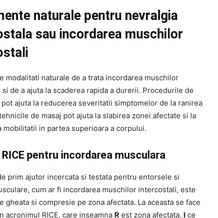
ente naturale pentru nevralgia
ostala sau incordarea muschilor
ostali
e modalitati naturale de a trata incordarea muschilor
i si de a ajuta la scaderea rapida a durerii. Procedurile de
 pot ajuta la reducerea severitatii simptomelor de la ranirea
r tehnicile de masaj pot ajuta la slabirea zonei afectate si la
mobilitatii in partea superioara a corpului.
RICE pentru incordarea musculara
 prim ajutor incercata si testata pentru entorsele si
usculare, cum ar fi incordarea muschilor intercostali, este
de gheata si compresie pe zona afectata. La aceasta se face
rin acronimul RICE, care inseamna
R
est zona afectata,
I
ce