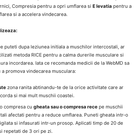
rnici, Compresia pentru a opri umflarea si
E levatia
pentru a
larea si a accelera vindecarea.
lizeaza:
e puteti dupa leziunea initiala a muschilor intercostali, ar
tilizati metoda RICE pentru a calma durerile musculare si
sura incordarea. Iata ce recomanda medicii de la WebMD sa
u a promova vindecarea musculara:
ste
zona ranita abtinandu-te de la orice activitate care ar
corda si mai mult muschii coastei.
i o compresa cu
gheata sau o compresa rece
pe muschii
tali afectati pentru a reduce umflarea. Puneti gheata intr-o
gilata si infasurati intr-un prosop. Aplicati timp de 20 de
i repetati de 3 ori pe zi.