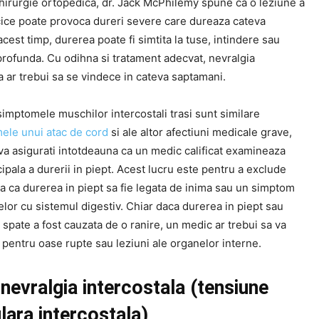
chirurgie ortopedica, dr. Jack McPhilemy spune ca o leziune a
acice poate provoca dureri severe care dureaza cateva
acest timp, durerea poate fi simtita la tuse, intindere sau
profunda. Cu odihna si tratament adecvat, nevralgia
a ar trebui sa se vindece in cateva saptamani.
imptomele muschilor intercostali trasi sunt similare
ele unui atac de cord
si ale altor afectiuni medicale grave,
va asigurati intotdeauna ca un medic calificat examineaza
ipala a durerii in piept. Acest lucru este pentru a exclude
ea ca durerea in piept sa fie legata de inima sau un simptom
lor cu sistemul digestiv. Chiar daca durerea in piept sau
spate a fost cauzata de o ranire, un medic ar trebui sa va
pentru oase rupte sau leziuni ale organelor interne.
nevralgia intercostala (tensiune
ara intercostala)