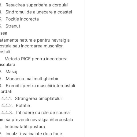
Rasucirea superioara a corpului
Sindromul de alunecare a coastei
Pozitie incorecta
Stranut
usea
atamente naturale pentru nevralgia
costala sau incordarea muschilor
ostali
Metoda RICE pentru incordarea
sculara
Masaj
Mananca mai mult ghimbir
Exercitii pentru muschii intercostali
cordati
Strangerea omoplatului
Rotatie
Intindere cu role de spuma
m sa preveniti nevralgia intercostala
Imbunatatiti postura
Incalziti-va inainte de a face