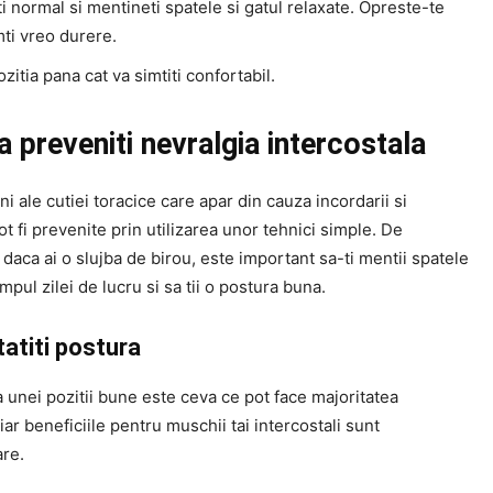
i normal si mentineti spatele si gatul relaxate. Opreste-te
ti vreo durere.
ozitia pana cat va simtiti confortabil.
 preveniti nevralgia intercostala
ni ale cutiei toracice care apar din cauza incordarii si
pot fi prevenite prin utilizarea unor tehnici simple. De
aca ai o slujba de birou, este important sa-ti mentii spatele
timpul zilei de lucru si sa tii o postura buna.
atiti postura
 unei pozitii bune este ceva ce pot face majoritatea
iar beneficiile pentru muschii tai intercostali sunt
are.