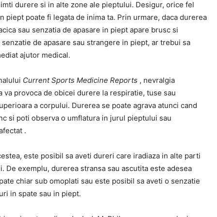
simti durere si in alte zone ale pieptului. Desigur, orice fel
n piept poate fi legata de inima ta. Prin urmare, daca durerea
racica sau senzatia de apasare in piept apare brusc si
senzatie de apasare sau strangere in piept, ar trebui sa
imediat ajutor medical.
rnalului
Current Sports Medicine Reports
, nevralgia
a va provoca de obicei durere la respiratie, tuse sau
uperioara a corpului. Durerea se poate agrava atunci cand
nc si poti observa o umflatura in jurul pieptului sau
afectat .
estea, este posibil sa aveti dureri care iradiaza in alte parti
ui. De exemplu, durerea stransa sau ascutita este adesea
spate chiar sub omoplati sau este posibil sa aveti o senzatie
uri in spate sau in piept.