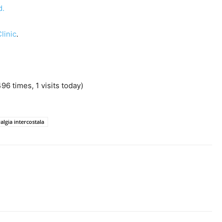
d.
linic
.
496 times, 1 visits today)
algia intercostala
book
X
Pinterest
WhatsApp