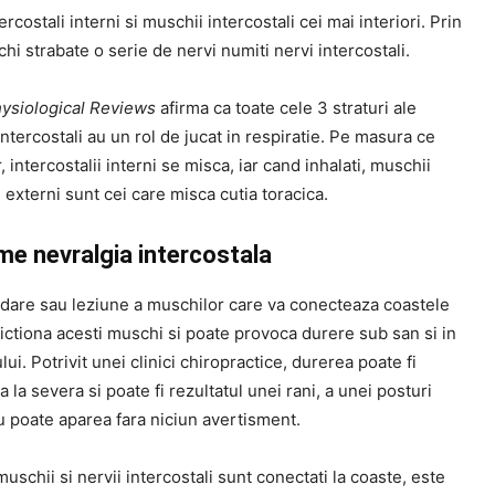
ercostali interni si muschii intercostali cei mai interiori. Prin
hi strabate o serie de nervi numiti nervi intercostali.
ysiological Reviews
afirma ca toate cele 3 straturi ale
ntercostali au un rol de jucat in respiratie. Pe masura ce
, intercostalii interni se misca, iar cand inhalati, muschii
i externi sunt cei care misca cutia toracica.
e nevralgia intercostala
rdare sau leziune a muschilor care va conecteaza coastele
ictiona acesti muschi si poate provoca durere sub san si in
lui. Potrivit unei clinici chiropractice, durerea poate fi
 la severa si poate fi rezultatul unei rani, a unei posturi
u poate aparea fara niciun avertisment.
schii si nervii intercostali sunt conectati la coaste, este