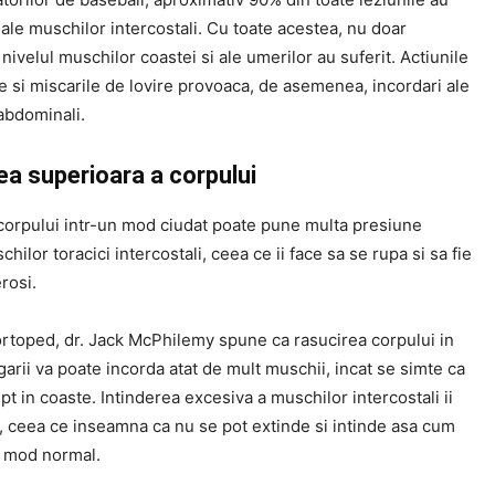
i ale muschilor intercostali. Cu toate acestea, nu doar
a nivelul muschilor coastei si ale umerilor au suferit. Actiunile
 si miscarile de lovire provoaca, de asemenea, incordari ale
abdominali.
ea superioara a corpului
corpului intr-un mod ciudat poate pune multa presiune
hilor toracici intercostali, ceea ce ii face sa se rupa si sa fie
rosi.
ortoped, dr. Jack McPhilemy spune ca rasucirea corpului in
garii va poate incorda atat de mult muschii, incat se simte ca
fipt in coaste. Intinderea excesiva a muschilor intercostali ii
, ceea ce inseamna ca nu se pot extinde si intinde asa cum
in mod normal.