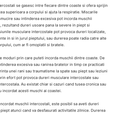
ercostali se gasesc intre fiecare dintre coaste si ofera sprijin
ea superioara a corpului si ajuta la respiratie. Miscarile
smucire sau intinderea excesiva pot incorda muschii
i, rezultand dureri usoare pana la severe in piept si
iunile musculare intercostale pot provoca dureri localizate,
ante in si in jurul pieptului, sau durerea poate radia catre alte
rpului, cum ar fi omoplatii si bratele.
e moduri prin care puteti incorda muschii dintre coaste. De
tinderea excesiva sau ranirea bratelor in timp ce practicati
rinta unei rani sau traumatisme la spate sau piept sau leziuni
prin efort pot provoca dureri musculare intercostale sau
ntercostala. Au existat chiar si cazuri cand tusea cronica sau
u incordat acesti muschi ai coastei.
incordat muschii intercostali, este posibil sa aveti dureri
piept atunci cand va desfasurati activitatile zilnice. Durerea