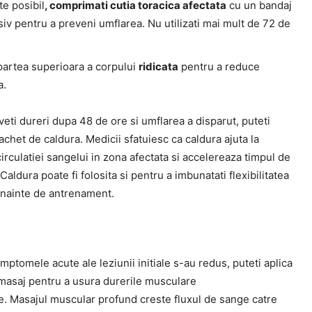
e posibil
, comprimati cutia toracica afectata
cu un bandaj
v pentru a preveni umflarea. Nu utilizati mai mult de 72 de
partea superioara a corpului
ridicata
pentru a reduce
a.
eti dureri dupa 48 de ore si umflarea a disparut, puteti
achet de caldura. Medicii sfatuiesc ca caldura ajuta la
irculatiei sangelui in zona afectata si accelereaza timpul de
Caldura poate fi folosita si pentru a imbunatati flexibilitatea
inainte de antrenament.
mptomele acute ale leziunii initiale s-au redus, puteti aplica
 masaj pentru a usura durerile musculare
le. Masajul muscular profund creste fluxul de sange catre