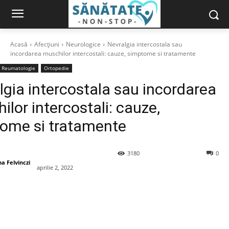
Acasă
Afecțiuni
Neurologice
Nevralgia intercostala sau
incordarea muschilor intercostali: cauze, simptome si tratamente
Reumatologie
Ortopedie
lgia intercostala sau incordarea
ilor intercostali: cauze,
ome si tratamente
3180
0
a Felvinczi
aprilie 2, 2022
book
X
Pinterest
WhatsApp