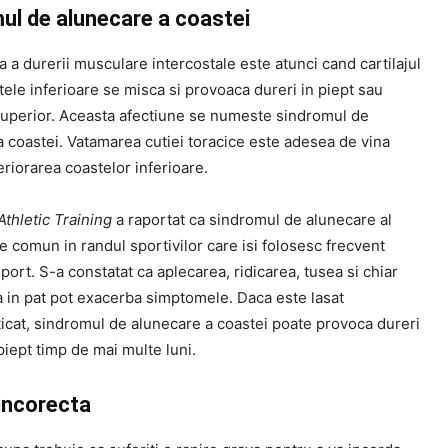
ul de alunecare a coastei
a a durerii musculare intercostale este atunci cand cartilajul
ele inferioare se misca si provoaca dureri in piept sau
perior. Aceasta afectiune se numeste sindromul de
 coastei. Vatamarea cutiei toracice este adesea de vina
riorarea coastelor inferioare.
Athletic Training
a raportat ca sindromul de alunecare al
e comun in randul sportivilor care isi folosesc frecvent
sport. S-a constatat ca aplecarea, ridicarea, tusea si chiar
a in pat pot exacerba simptomele. Daca este lasat
icat, sindromul de alunecare a coastei poate provoca dureri
piept timp de mai multe luni.
 incorecta