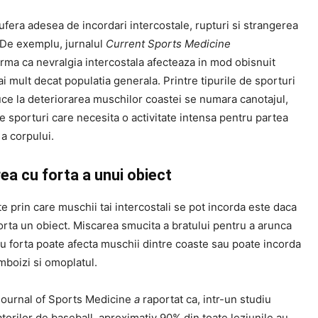
sufera adesea de incordari intercostale, rupturi si strangerea
 De exemplu, jurnalul
Current Sports Medicine
irma ca nevralgia intercostala afecteaza in mod obisnuit
ai mult decat populatia generala. Printre tipurile de sporturi
uce la deteriorarea muschilor coastei se numara canotajul,
lte sporturi care necesita o activitate intensa pentru partea
 a corpului.
ea cu forta a unui obiect
e prin care muschii tai intercostali se pot incorda este daca
orta un obiect. Miscarea smucita a bratului pentru a arunca
u forta poate afecta muschii dintre coaste sau poate incorda
mboizi si omoplatul.
ournal of Sports Medicine
a
raportat ca, intr-un studiu
torilor de baseball, aproximativ 90% din toate leziunile au