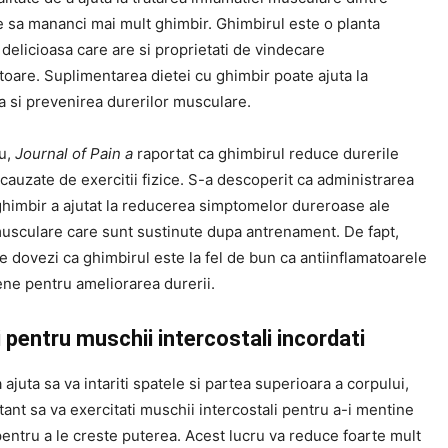
e sa mananci mai mult ghimbir. Ghimbirul este o planta
delicioasa care are si proprietati de vindecare
toare. Suplimentarea dietei cu ghimbir poate ajuta la
a si prevenirea durerilor musculare.
u,
Journal of Pain a
raportat ca ghimbirul reduce durerile
auzate de exercitii fizice. S-a descoperit ca administrarea
ghimbir a ajutat la reducerea simptomelor dureroase ale
 musculare care sunt sustinute dupa antrenament. De fapt,
e dovezi ca ghimbirul este la fel de bun ca antiinflamatoarele
ene pentru ameliorarea durerii.
i pentru muschii intercostali incordati
 ajuta sa va intariti spatele si partea superioara a corpului,
ant sa va exercitati muschii intercostali pentru a-i mentine
i pentru a le creste puterea. Acest lucru va reduce foarte mult