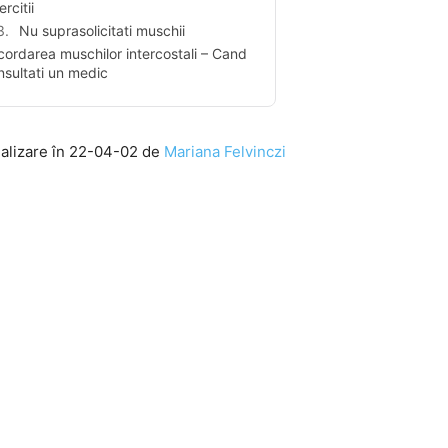
rcitii
Nu suprasolicitati muschii
cordarea muschilor intercostali – Cand
nsultati un medic
ualizare în 22-04-02 de
Mariana Felvinczi