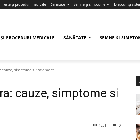
Teste și proceduri medicale
Sănătate
Semne și simptome
Drepturi și sist
 ȘI PROCEDURI MEDICALE
SĂNĂTATE
SEMNE ȘI SIMPTO
: cauze, simptome si tratament
a: cauze, simptome si
1251
0