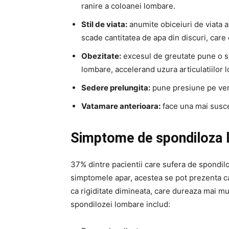
ranire a coloanei lombare.
Stil de viata:
anumite obiceiuri de viata a
scade cantitatea de apa din discuri, care
Obezitate:
excesul de greutate pune o sar
lombare, accelerand uzura articulatiilor 
Sedere prelungita:
pune presiune pe ver
Vatamare anterioara:
face una mai susce
Simptome de spondiloza 
37% dintre pacientii care sufera de spondilo
simptomele apar, acestea se pot prezenta ca
ca rigiditate dimineata, care dureaza mai m
spondilozei lombare includ: