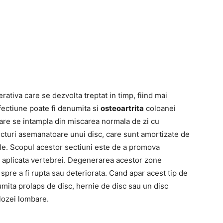
tiva care se dezvolta treptat in timp, fiind mai
fectiune poate fi denumita si
osteoartrita
coloanei
care se intampla din miscarea normala de zi cu
ucturi asemanatoare unui disc, care sunt amortizate de
ele. Scopul acestor sectiuni este de a promova
res aplicata vertebrei. Degenerarea acestor zone
a spre a fi rupta sau deteriorata. Cand apar acest tip de
umita prolaps de disc, hernie de disc sau un disc
lozei lombare.