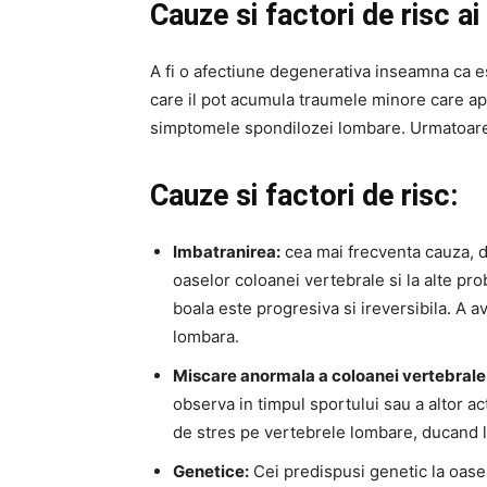
Cauze si factori de risc a
A fi o afectiune degenerativa inseamna ca es
care il pot acumula traumele minore care apa
simptomele spondilozei lombare. Urmatoarele s
Cauze si factori de risc:
Imbatranirea:
cea mai frecventa cauza, d
oaselor coloanei vertebrale si la alte p
boala este progresiva si ireversibila. A 
lombara.
Miscare anormala a coloanei vertebrale
observa in timpul sportului sau a altor ac
de stres pe vertebrele lombare, ducand la
Genetice:
Cei predispusi genetic la oase