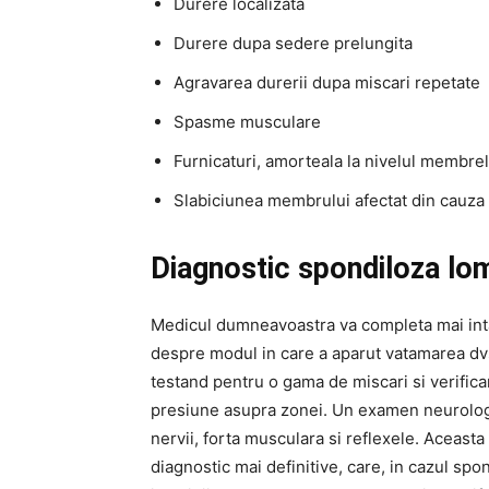
Durere localizata
Durere dupa sedere prelungita
Agravarea durerii dupa miscari repetate
Spasme musculare
Furnicaturi, amorteala la nivelul membre
Slabiciunea membrului afectat din cauza
Diagnostic spondiloza lo
Medicul dumneavoastra va completa mai intai 
despre modul in care a aparut vatamarea dvs
testand pentru o gama de miscari si verifica
presiune asupra zonei. Un examen neurolog
nervii, forta musculara si reflexele. Aceasta
diagnostic mai definitive, care, in cazul spo