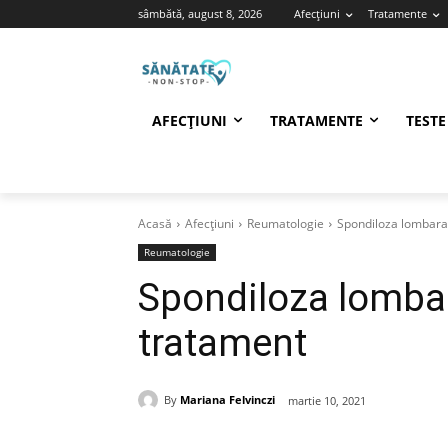
sâmbătă, august 8, 2026
Afecțiuni
Tratamente
AFECȚIUNI
TRATAMENTE
TESTE
Acasă
Afecțiuni
Reumatologie
Spondiloza lombara
Reumatologie
Spondiloza lombar
tratament
By
Mariana Felvinczi
martie 10, 2021