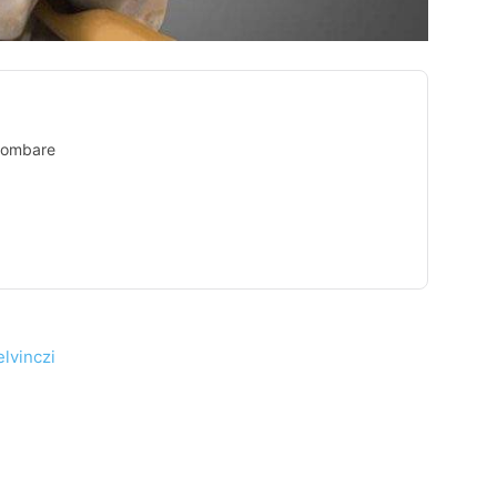
 lombare
lvinczi