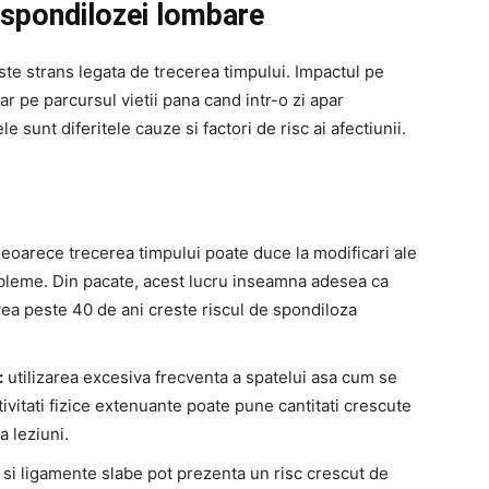
i spondilozei lombare
te strans legata de trecerea timpului. Impactul pe
r pe parcursul vietii pana cand intr-o zi apar
unt diferitele cauze si factori de risc ai afectiunii.
eoarece trecerea timpului poate duce la modificari ale
robleme. Din pacate, acest lucru inseamna adesea ca
avea peste 40 de ani creste riscul de spondiloza
:
utilizarea excesiva frecventa a spatelui asa cum se
tivitati fizice extenuante poate pune cantitati crescute
 leziuni.
 si ligamente slabe pot prezenta un risc crescut de