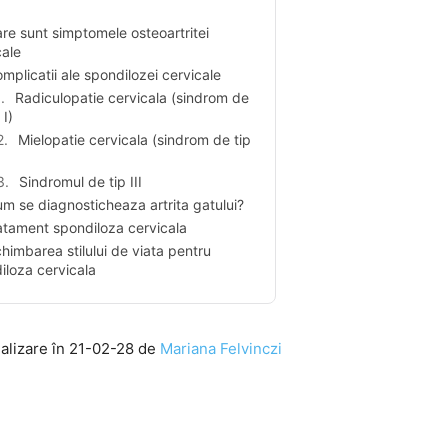
re sunt simptomele osteoartritei
cale
mplicatii ale spondilozei cervicale
Radiculopatie cervicala (sindrom de
 I)
Mielopatie cervicala (sindrom de tip
Sindromul de tip III
m se diagnosticheaza artrita gatului?
atament spondiloza cervicala
himbarea stilului de viata pentru
iloza cervicala
ualizare în 21-02-28 de
Mariana Felvinczi