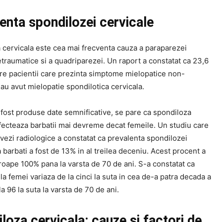
enta spondilozei cervicale
 cervicala este cea mai frecventa cauza a paraparezei
traumatice si a quadriparezei. Un raport a constatat ca 23,6
tre pacientii care prezinta simptome mielopatice non-
au avut mielopatie spondilotica cervicala.
 fost produse date semnificative, se pare ca spondiloza
afecteaza barbatii mai devreme decat femeile. Un studiu care
ovezi radiologice a constatat ca prevalenta spondilozei
a barbati a fost de 13% in al treilea deceniu. Acest procent a
roape 100% pana la varsta de 70 de ani. S-a constatat ca
la femei variaza de la cinci la suta in cea de-a patra decada a
 la 96 la suta la varsta de 70 de ani.
loza cervicala: cauze si factori de