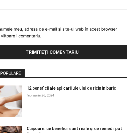
Web
numele meu, adresa de e-mail și site-ul web în acest browser
viitoare i comentariu.
 POPULARE
12 beneficii ale aplicarii uleiului de ricin in buric
februarie 26, 2024
Cuișoare: ce beneficii sunt reale și ce remedii pot