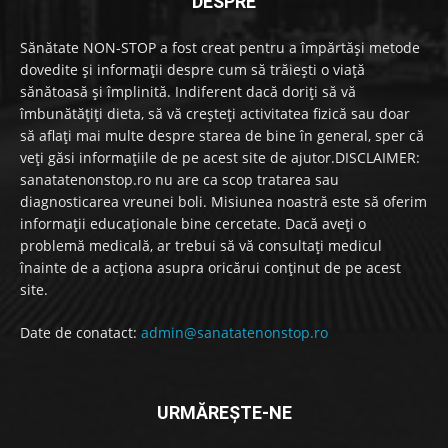
DESPRE
Sănătate NON-STOP a fost creat pentru a împărtăși metode
dovedite și informații despre cum să trăiești o viață
sănătoasă și împlinită. Indiferent dacă doriți să vă
îmbunătățiți dieta, să vă creșteți activitatea fizică sau doar
să aflați mai multe despre starea de bine în general, sper că
veți găsi informațiile de pe acest site de ajutor.DISCLAIMER:
sanatatenonstop.ro nu are ca scop tratarea sau
diagnosticarea vreunei boli. Misiunea noastră este să oferim
informații educaționale bine cercetate. Dacă aveți o
problemă medicală, ar trebui să vă consultați medicul
înainte de a acționa asupra oricărui conținut de pe acest
site.
Date de conatact:
admin@sanatatenonstop.ro
URMĂREȘTE-NE