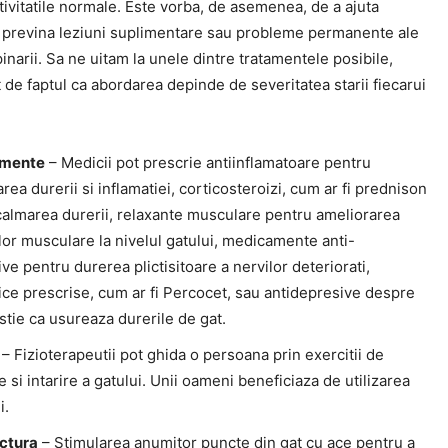
ivitatile normale. Este vorba, de asemenea, de a ajuta
 previna leziuni suplimentare sau probleme permanente ale
narii. Sa ne uitam la unele dintre tratamentele posibile,
 de faptul ca abordarea depinde de severitatea starii fiecarui
mente
– Medicii pot prescrie antiinflamatoare pentru
rea durerii si inflamatiei, corticosteroizi, cum ar fi prednison
calmarea durerii, relaxante musculare pentru ameliorarea
or musculare la nivelul gatului, medicamente anti-
ve pentru durerea plictisitoare a nervilor deteriorati,
ice prescrise, cum ar fi Percocet, sau antidepresive despre
stie ca usureaza durerile de gat.
– Fizioterapeutii pot ghida o persoana prin exercitii de
e si intarire a gatului. Unii oameni beneficiaza de utilizarea
i.
ctura
– Stimularea anumitor puncte din gat cu ace pentru a