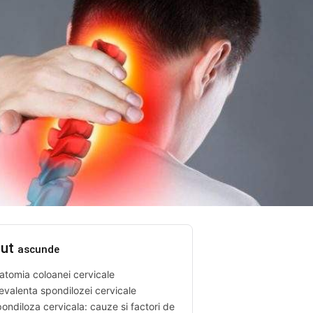
nut
ascunde
atomia coloanei cervicale
evalenta spondilozei cervicale
ondiloza cervicala: cauze si factori de