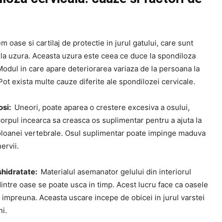
em oase si cartilaj de protectie in jurul gatului, care sunt
 la uzura. Aceasta uzura este ceea ce duce la spondiloza
Modul in care apare deteriorarea variaza de la persoana la
ot exista multe cauze diferite ale spondilozei cervicale.
osi:
Uneori, poate aparea o crestere excesiva a osului,
orpul incearca sa creasca os suplimentar pentru a ajuta la
coloanei vertebrale. Osul suplimentar poate impinge maduva
nervii.
shidratate:
Materialul asemanator gelului din interiorul
dintre oase se poate usca in timp. Acest lucru face ca oasele
 impreuna. Aceasta uscare incepe de obicei in jurul varstei
i.