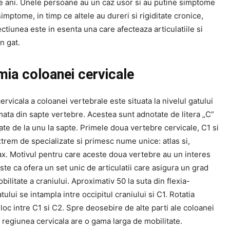
e ani. Unele persoane au un caz usor si au putine simptome
imptome, in timp ce altele au dureri si rigiditate cronice,
ctiunea este in esenta una care afecteaza articulatiile si
n gat.
ia coloanei cervicale
rvicala a coloanei vertebrale este situata la nivelul gatului
mata din sapte vertebre. Acestea sunt adnotate de litera „C”
te de la unu la sapte. Primele doua vertebre cervicale, C1 si
trem de specializate si primesc nume unice: atlas si,
ax. Motivul pentru care aceste doua vertebre au un interes
te ca ofera un set unic de articulatii care asigura un grad
ilitate a craniului. Aproximativ 50 la suta din flexia-
tului se intampla intre occipitul craniului si C1. Rotatia
 loc intre C1 si C2. Spre deosebire de alte parti ale coloanei
 regiunea cervicala are o gama larga de mobilitate.