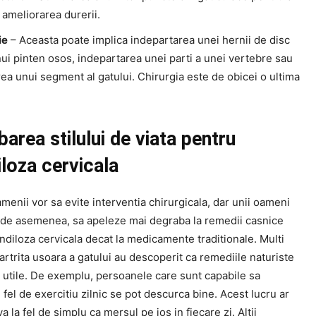
 ameliorarea durerii.
ie
– Aceasta poate implica indepartarea unei hernii de disc
ui pinten osos, indepartarea unei parti a unei vertebre sau
ea unui segment al gatului. Chirurgia este de obicei o ultima
area stilului de viata pentru
loza cervicala
menii vor sa evite interventia chirurgicala, dar unii oameni
, de asemenea, sa apeleze mai degraba la remedii casnice
diloza cervicala decat la medicamente traditionale. Multi
rtrita usoara a gatului au descoperit ca remediile naturiste
e utile. De exemplu, persoanele care sunt capabile sa
fel de exercitiu zilnic se pot descurca bine. Acest lucru ar
a la fel de simplu ca mersul pe jos in fiecare zi. Altii