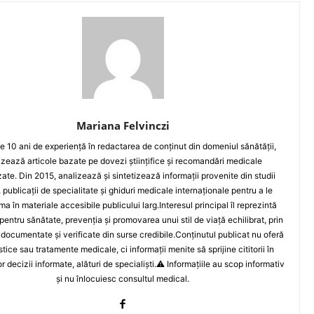
Mariana Felvinczi
e 10 ani de experiență în redactarea de conținut din domeniul sănătății,
izează articole bazate pe dovezi științifice și recomandări medicale
zate. Din 2015, analizează și sintetizează informații provenite din studii
, publicații de specialitate și ghiduri medicale internaționale pentru a le
ma în materiale accesibile publicului larg.Interesul principal îl reprezintă
pentru sănătate, prevenția și promovarea unui stil de viață echilibrat, prin
 documentate și verificate din surse credibile.Conținutul publicat nu oferă
tice sau tratamente medicale, ci informații menite să sprijine cititorii în
r decizii informate, alături de specialiști.⚠️ Informațiile au scop informativ
și nu înlocuiesc consultul medical.