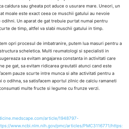
ca caldura sau gheata pot aduce o usurare mare. Uneori, un
gat moale este exact ceea ce muschii gatului au nevoie
 odihni. Un aparat de gat trebuie purtat numai pentru
urte de timp, altfel va slabi muschii gatului in timp.
tem opri procesul de imbatranire, putem lua masuri pentru a
structura scheletica. Multi reumatologi si specialisti in
ugereaza sa evitam angajarea constanta in activitati care
e pe gat, sa evitam ridicarea greutatii atunci cand este
 facem pauze scurte intre munca si alte activitati pentru a
ui o odihna, sa satisfacem aportul zilnic de calciu ramaneti
 consumati multe fructe si legume cu frunze verzi.
dicine.medscape.com/article/1948797-
tps://www.ncbi.nlm.nih.gov/pmc/articles/PMC3116771/https: