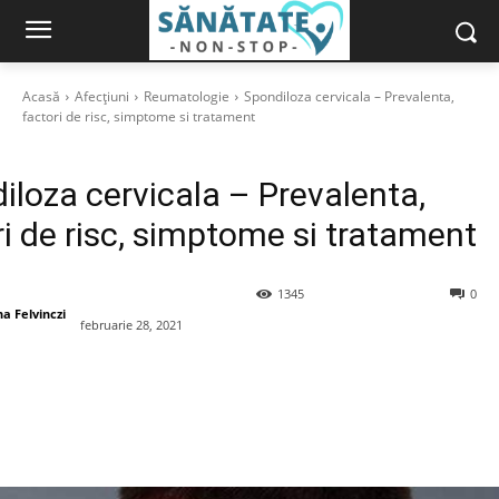
Acasă
Afecțiuni
Reumatologie
Spondiloza cervicala – Prevalenta,
factori de risc, simptome si tratament
iloza cervicala – Prevalenta,
ri de risc, simptome si tratament
1345
0
a Felvinczi
februarie 28, 2021
book
X
Pinterest
WhatsApp