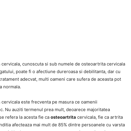
 cervicala, cunoscuta si sub numele de osteoartrita cervicala
 gatului, poate fi o afectiune dureroasa si debilitanta, dar cu
i tratament adecvat, multi oameni care sufera de aceasta pot
ta normala.
 cervicala este frecventa pe masura ce oamenii
c. Nu auziti termenul prea mult, deoarece majoritatea
e refera la acesta fie ca
osteoartrita
cervicala, fie ca artrita
onditia afecteaza mai mult de 85% dintre persoanele cu varsta