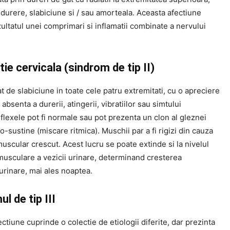
durere, slabiciune si / sau amorteala. Aceasta afectiune
zultatul unei comprimari si inflamatii combinate a nervului
ie cervicala (sindrom de tip II)
t de slabiciune in toate cele patru extremitati, cu o apreciere
absenta a durerii, atingerii, vibratiilor sau simtului
eflexele pot fi normale sau pot prezenta un clon al gleznei
o-sustine (miscare ritmica). Muschii par a fi rigizi din cauza
uscular crescut. Acest lucru se poate extinde si la nivelul
usculare a vezicii urinare, determinand cresterea
urinare, mai ales noaptea.
l de tip III
ctiune cuprinde o colectie de etiologii diferite, dar prezinta