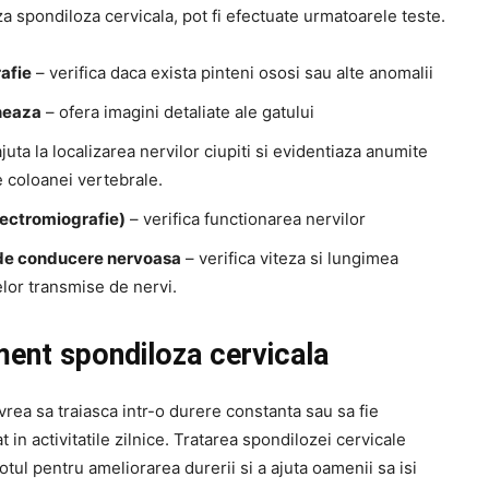
 spondiloza cervicala, pot fi efectuate urmatoarele teste.
afie
– verifica daca exista pinteni ososi sau alte anomalii
neaza
– ofera imagini detaliate ale gatului
juta la localizarea nervilor ciupiti si evidentiaza anumite
 coloanei vertebrale.
ectromiografie)
– verifica functionarea nervilor
de conducere nervoasa
– verifica viteza si lungimea
lor transmise de nervi.
ent spondiloza cervicala
rea sa traiasca intr-o durere constanta sau sa fie
at in activitatile zilnice. Tratarea spondilozei cervicale
tul pentru ameliorarea durerii si a ajuta oamenii sa isi