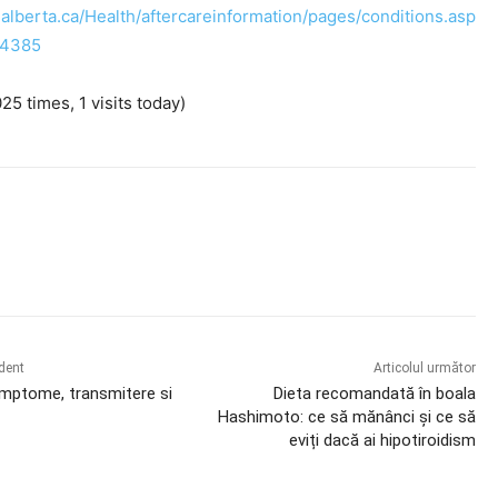
.alberta.ca/Health/aftercareinformation/pages/conditions.asp
p4385
025 times, 1 visits today)
book
X
Pinterest
WhatsApp
edent
Articolul următor
mptome, transmitere si
Dieta recomandată în boala
Hashimoto: ce să mănânci și ce să
eviți dacă ai hipotiroidism