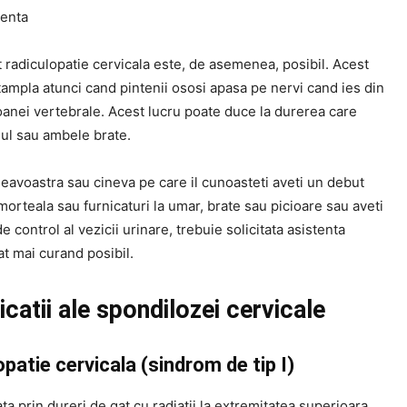
nenta
 radiculopatie cervicala este, de asemenea, posibil. Acest
tampla atunci cand pintenii ososi apasa pe nervi cand ies din
oanei vertebrale. Acest lucru poate duce la durerea care
ul sau ambele brate.
avoastra sau cineva pe care il cunoasteti aveti un debut
orteala sau furnicaturi la umar, brate sau picioare sau aveti
 control al vezicii urinare, trebuie solicitata asistenta
t mai curand posibil.
catii ale spondilozei cervicale
patie cervicala (sindrom de tip I)
ta prin dureri de gat cu radiatii la extremitatea superioara,