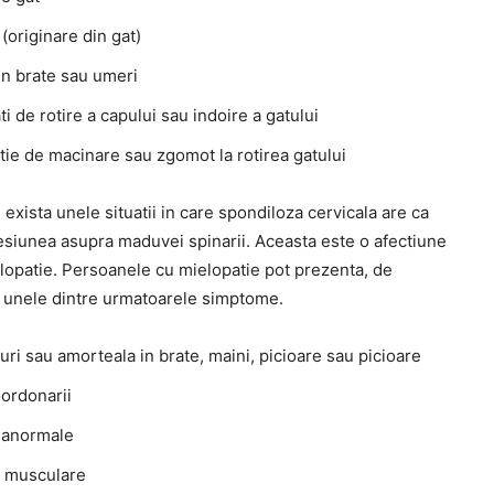
(originare din gat)
in brate sau umeri
ati de rotire a capului sau indoire a gatului
tie de macinare sau zgomot la rotirea gatului
 exista unele situatii in care spondiloza cervicala are ca
resiunea asupra maduvei spinarii. Aceasta este o afectiune
lopatie. Persoanele cu mielopatie pot prezenta, de
unele dintre urmatoarele simptome.
uri sau amorteala in brate, maini, picioare sau picioare
oordonarii
 anormale
 musculare