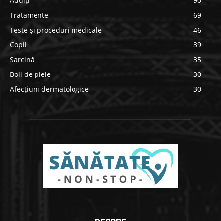
Adulți
90
Tratamente
69
Teste și proceduri medicale
46
Copii
39
Sarcină
35
Boli de piele
30
Afecțiuni dermatologice
30