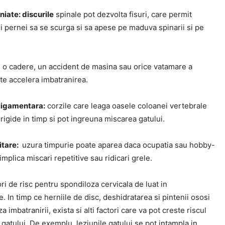
niate: discurile
spinale pot dezvolta fisuri, care permit
i pernei sa se scurga si sa apese pe maduva spinarii si pe
:
o cadere, un accident de masina sau orice vatamare a
te accelera imbatranirea.
 ligamentara:
corzile care leaga oasele coloanei vertebrale
rigide in timp si pot ingreuna miscarea gatului.
itare:
uzura timpurie poate aparea daca ocupatia sau hobby-
 implica miscari repetitive sau ridicari grele.
ori de risc pentru spondiloza cervicala de luat in
. In timp ce herniile de disc, deshidratarea si pintenii ososi
a imbatranirii, exista si alti factori care va pot creste riscul
a gatului. De exemplu, leziunile gatului se pot intampla in