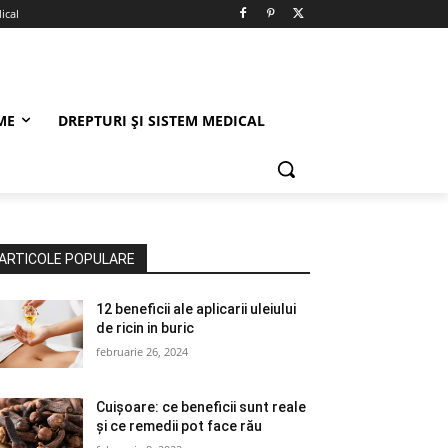
ical
ME
DREPTURI ȘI SISTEM MEDICAL
ARTICOLE POPULARE
12 beneficii ale aplicarii uleiului
de ricin in buric
februarie 26, 2024
Cuișoare: ce beneficii sunt reale
și ce remedii pot face rău