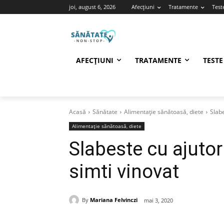
joi, august 6, 2026
Afecțiuni
Tratamente
Test
AFECȚIUNI
TRATAMENTE
TESTE
Acasă
Sănătate
Alimentație sănătoasă, diete
Slabe
Alimentație sănătoasă, diete
Slabeste cu ajutor
simti vinovat
By
Mariana Felvinczi
mai 3, 2020