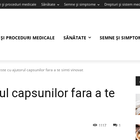
e și proceduri medicale
Sănătate
Semne și simptome
Drepturi și sistem med
 ȘI PROCEDURI MEDICALE
SĂNĂTATE
SEMNE ȘI SIMPTO
ste cu ajutorul capsunilor fara a te simti vinovat
ul capsunilor fara a te
1117
1