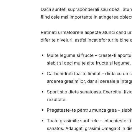
Daca sunteti supraponderali sau obezi, atunci
fiind cele mai importante in atingerea obiect
Retineti urmatoarele aspecte atunci cand ur
diferite niveluri, astfel incat eforturile bine
Multe legume si fructe – creste-ti aport
slabit si deci multe alte fructe si legume.
Carbohidrati foarte limitat – dieta cu un
arderea grasimilor, dar si cerealele integ
Sport si o dieta sanatoasa. Exercitiul fiz
rezultate.
Pregateste-te pentru munca grea – slabit
Toate grasimile sunt rele – inlocuieste-t
sanatos. Adaugati grasimi Omega 3 in die