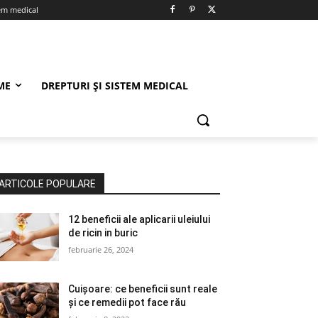
tem medical
ME
DREPTURI ȘI SISTEM MEDICAL
ARTICOLE POPULARE
12 beneficii ale aplicarii uleiului
de ricin in buric
februarie 26, 2024
Cuișoare: ce beneficii sunt reale
și ce remedii pot face rău