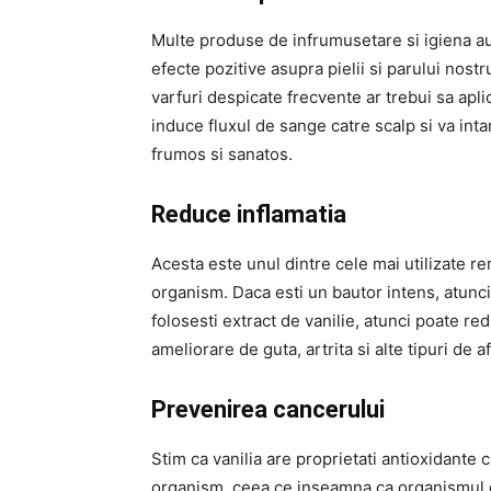
Multe produse de infrumusetare si igiena a
efecte pozitive asupra pielii si parului nos
varfuri despicate frecvente ar trebui sa apli
induce fluxul de sange catre scalp si va intar
frumos si sanatos.
Reduce inflamatia
Acesta este unul dintre cele mai utilizate re
organism. Daca esti un bautor intens, atunci a
folosesti extract de vanilie, atunci poate red
ameliorare de guta, artrita si alte tipuri de af
Prevenirea cancerului
Stim ca vanilia are proprietati antioxidante ca
organism, ceea ce inseamna ca organismul d