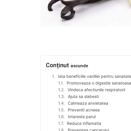
Conținut
ascunde
Iata beneficiile vaniliei pentru sanatat
Promoveaza o digestie sanatoas
Vindeca afectiunile respiratorii
Ajuta sa slabesti
Calmeaza anxietatea
Preveniti acneea
Intareste parul
Reduce inflamatia
Prevenirea cancerului