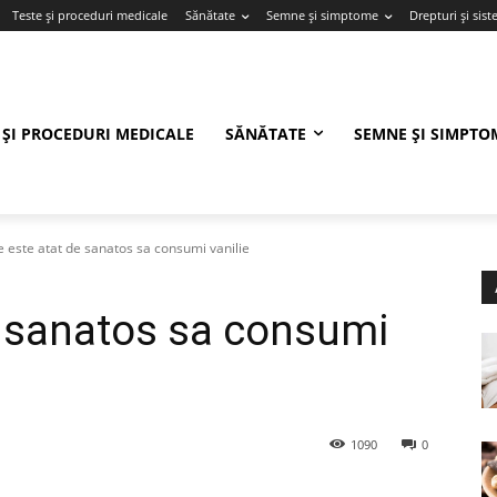
Teste și proceduri medicale
Sănătate
Semne și simptome
Drepturi și sis
 ȘI PROCEDURI MEDICALE
SĂNĂTATE
SEMNE ȘI SIMPTO
e este atat de sanatos sa consumi vanilie
e sanatos sa consumi
1090
0