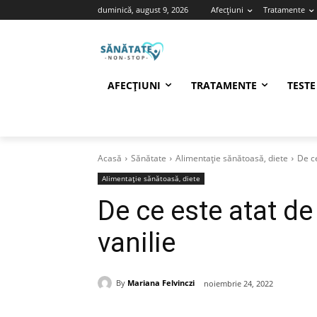
duminică, august 9, 2026
Afecțiuni
Tratamente
AFECȚIUNI
TRATAMENTE
TESTE
Acasă
Sănătate
Alimentație sănătoasă, diete
De c
Alimentație sănătoasă, diete
De ce este atat d
vanilie
By
Mariana Felvinczi
noiembrie 24, 2022