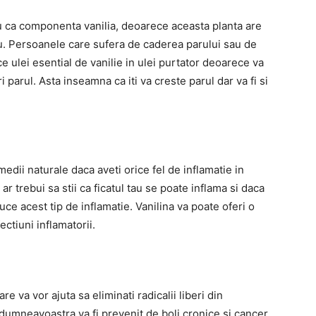
u ca componenta vanilia, deoarece aceasta planta are
tru. Persoanele care sufera de caderea parului sau de
ce ulei esential de vanilie in ulei purtator deoarece va
i parul. Asta inseamna ca iti va creste parul dar va fi si
medii naturale daca aveti orice fel de inflamatie in
r trebui sa stii ca ficatul tau se poate inflama si daca
uce acest tip de inflamatie. Vanilina va poate oferi o
ectiuni inflamatorii.
re va vor ajuta sa eliminati radicalii liberi din
umneavoastra va fi prevenit de boli cronice si cancer.