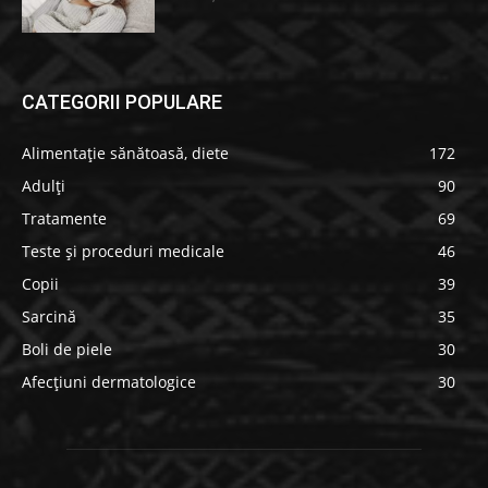
CATEGORII POPULARE
Alimentație sănătoasă, diete
172
Adulți
90
Tratamente
69
Teste și proceduri medicale
46
Copii
39
Sarcină
35
Boli de piele
30
Afecțiuni dermatologice
30