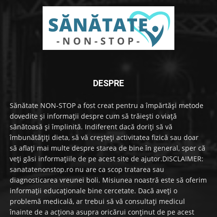
DESPRE
Sănătate NON-STOP a fost creat pentru a împărtăși metode
dovedite și informații despre cum să trăiești o viață
sănătoasă și împlinită. Indiferent dacă doriți să vă
îmbunătățiți dieta, să vă creșteți activitatea fizică sau doar
să aflați mai multe despre starea de bine în general, sper că
veți găsi informațiile de pe acest site de ajutor.DISCLAIMER:
sanatatenonstop.ro nu are ca scop tratarea sau
diagnosticarea vreunei boli. Misiunea noastră este să oferim
informații educaționale bine cercetate. Dacă aveți o
problemă medicală, ar trebui să vă consultați medicul
înainte de a acționa asupra oricărui conținut de pe acest