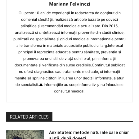
Mariana Felvinczi
Cu peste 10 ani de experiență în redactarea de conținut din
domeniul sănătății, realizează articole bazate pe dovezi
științifice și recomandări medicale actualizate. Din 2015,
analizează și sintetizează informații provenite din studii clinice,
publicații de specialitate și ghiduri medicale internaționale pentru
a le transforma în materiale accesibile publicului larg.Interesul
principal îl reprezintă educația pentru sănătate, prevenția și
promovarea unui stil de viață echilibrat, prin informații
documentate și verificate din surse credibile.Conținutul publicat
nu oferă diagnostice sau tratamente medicale, ci informații
menite să sprijine cititorii în luarea unor decizii informate, alături
de specialiști.⚠️ Informațiile au scop informativ și nu înlocuiesc
consultul medical.
RELATED ARTICLES
Anxietatea: metode naturale care chiar
ajută, după dovezi