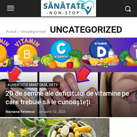
UNCATEGORIZED
Acasă
Uncategorized
ALIMENTAȚIE SĂNĂTOASĂ, DIETE
20 de semne ale deficitului de vitamine pe
care trebuie să le cunoașteți
Mariana Felvinczi
-
ianuarie 10, 2025