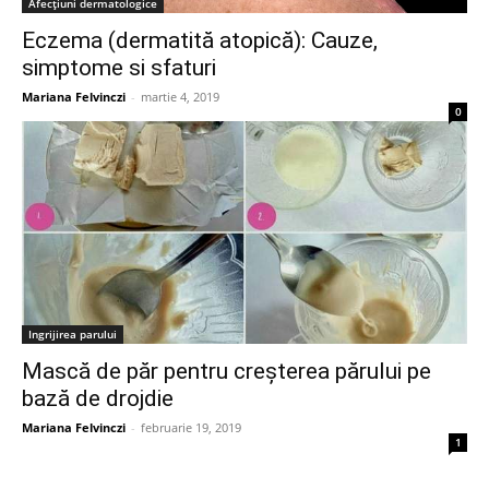
Afecțiuni dermatologice
Eczema (dermatită atopică): Cauze,
simptome si sfaturi
Mariana Felvinczi
-
martie 4, 2019
0
Ingrijirea parului
Mască de păr pentru creșterea părului pe
bază de drojdie
Mariana Felvinczi
-
februarie 19, 2019
1