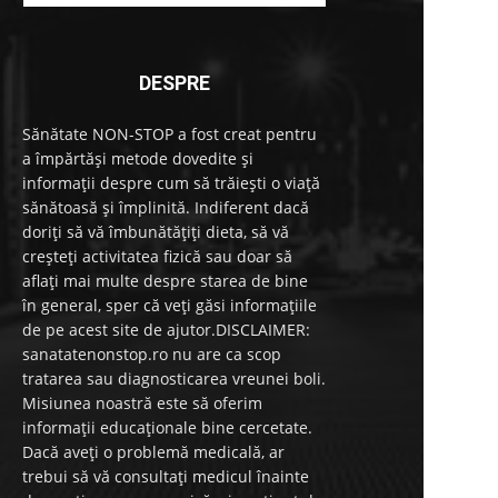
DESPRE
Sănătate NON-STOP a fost creat pentru
a împărtăși metode dovedite și
informații despre cum să trăiești o viață
sănătoasă și împlinită. Indiferent dacă
doriți să vă îmbunătățiți dieta, să vă
creșteți activitatea fizică sau doar să
aflați mai multe despre starea de bine
în general, sper că veți găsi informațiile
de pe acest site de ajutor.DISCLAIMER:
sanatatenonstop.ro nu are ca scop
tratarea sau diagnosticarea vreunei boli.
Misiunea noastră este să oferim
informații educaționale bine cercetate.
Dacă aveți o problemă medicală, ar
trebui să vă consultați medicul înainte