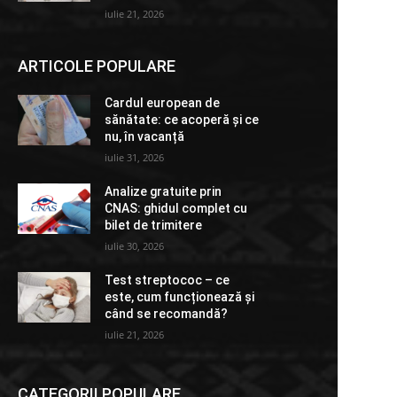
iulie 21, 2026
ARTICOLE POPULARE
Cardul european de
sănătate: ce acoperă și ce
nu, în vacanță
iulie 31, 2026
Analize gratuite prin
CNAS: ghidul complet cu
bilet de trimitere
iulie 30, 2026
Test streptococ – ce
este, cum funcționează și
când se recomandă?
iulie 21, 2026
CATEGORII POPULARE