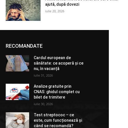
ajută, după dovezi
iulie 20, 2026
RECOMANDATE
Cardul european de
sănătate: ce acoperă și ce
nu, în vacanță
iulie 31, 2026
Analize gratuite prin
CNAS: ghidul complet cu
bilet de trimitere
iulie 30, 2026
Test streptococ – ce
este, cum funcționează și
când se recomandă?