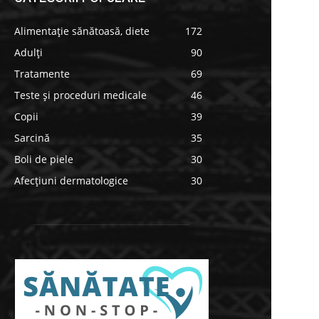
Alimentație sănătoasă, diete
172
Adulți
90
Tratamente
69
Teste și proceduri medicale
46
Copii
39
Sarcină
35
Boli de piele
30
Afecțiuni dermatologice
30