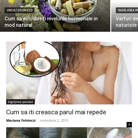
UNCATEGORIZED
INGRIJIREA P
Cum sa echilibrezi nivelurile hormonale in
Varfuri d
mod natural
naturiste 
Ingrijirea parului
Cum sa iti creasca parul mai repede
Mariana Felvinczi
-
noiembrie 2, 2019
0