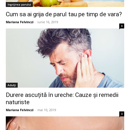
Ingrijirea parului
Cum sa ai grija de parul tau pe timp de vara?
Mariana Felvinczi
-
iunie 16, 2019
0
Adulți
Durere ascuțită în ureche: Cauze și remedii
naturiste
Mariana Felvinczi
-
mai 10, 2019
3