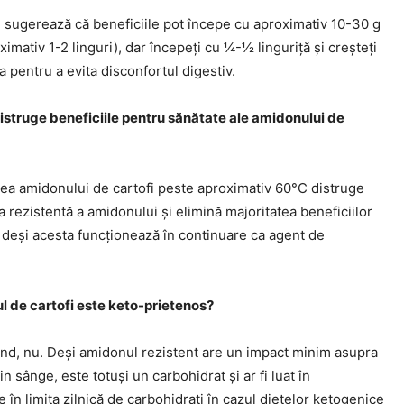
e sugerează că beneficiile pot începe cu aproximativ 10-30 g
oximativ 1-2 linguri), dar începeți cu ¼-½ linguriță și creșteți
a pentru a evita disconfortul digestiv.
distruge beneficiile pentru sănătate ale amidonului de
rea amidonului de cartofi peste aproximativ 60°C distruge
a rezistentă a amidonului și elimină majoritatea beneficiilor
 deși acesta funcționează în continuare ca agent de
l de cartofi este keto-prietenos?
bind, nu. Deși amidonul rezistent are un impact minim asupra
in sânge, este totuși un carbohidrat și ar fi luat în
 în limita zilnică de carbohidrați în cazul dietelor ketogenice