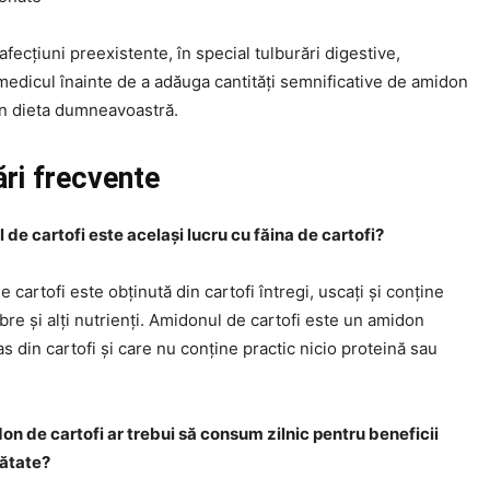
afecțiuni preexistente, în special tulburări digestive,
medicul înainte de a adăuga cantități semnificative de amidon
în dieta dumneavoastră.
ări frecvente
 de cartofi este același lucru cu făina de cartofi?
e cartofi este obținută din cartofi întregi, uscați și conține
ibre și alți nutrienți. Amidonul de cartofi este un amidon
ras din cartofi și care nu conține practic nicio proteină sau
on de cartofi ar trebui să consum zilnic pentru beneficii
ătate?