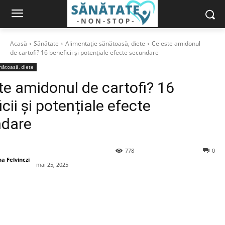
Acasă
Sănătate
Alimentație sănătoasă, diete
Ce este amidonul
de cartofi? 16 beneficii și potențiale efecte secundare
nătoasă, diete
te amidonul de cartofi? 16
cii și potențiale efecte
ndare
778
0
a Felvinczi
mai 25, 2025
book
X
Pinterest
WhatsApp