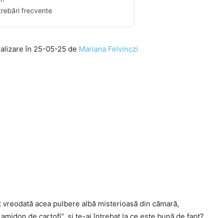
trebări frecvente
ualizare în 25-05-25 de
Mariana Felvinczi
t vreodată acea pulbere albă misterioasă din cămară,
„amidon de cartofi”, și te-ai întrebat la ce este bună de fapt?