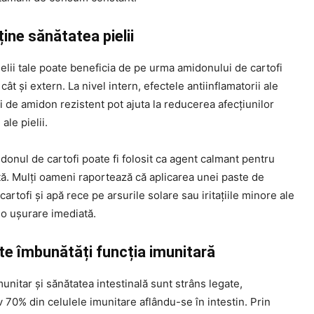
ine sănătatea pielii
elii tale poate beneficia de pe urma amidonului de cartofi
 cât și extern. La nivel intern, efectele antiinflamatorii ale
 de amidon rezistent pot ajuta la reducerea afecțiunilor
 ale pielii.
donul de cartofi poate fi folosit ca agent calmant pentru
ată. Mulți oameni raportează că aplicarea unei paste de
artofi și apă rece pe arsurile solare sau iritațiile minore ale
ă o ușurare imediată.
te îmbunătăți funcția imunitară
unitar și sănătatea intestinală sunt strâns legate,
 70% din celulele imunitare aflându-se în intestin. Prin