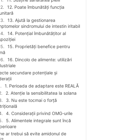
12. Poate îmbunătăți funcția
unitară
13. Ajută la gestionarea
mptomelor sindromului de intestin iritabil
14. Potențial îmbunătățitor al
spoziției
15. Proprietăți benefice pentru
imă
16. Dincolo de alimente: utilizări
dustriale
ecte secundare potențiale și
erații
1. Perioada de adaptare este REALĂ
2. Atenție la sensibilitatea la solana
3. Nu este tocmai o forță
trițională
4. Considerații privind OMG-urile
5. Alimentele integrale sunt încă
perioare
ne ar trebui să evite amidonul de
i?