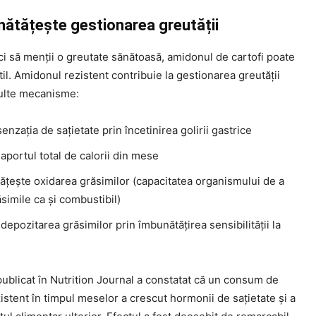
nătățește gestionarea greutății
i să menții o greutate sănătoasă, amidonul de cartofi poate
 util. Amidonul rezistent contribuie la gestionarea greutății
ulte mecanisme:
enzația de sațietate prin încetinirea golirii gastrice
portul total de calorii din mese
ățește oxidarea grăsimilor (capacitatea organismului de a
simile ca și combustibil)
epozitarea grăsimilor prin îmbunătățirea sensibilității la
ublicat în Nutrition Journal a constatat că un consum de
stent în timpul meselor a crescut hormonii de sațietate și a