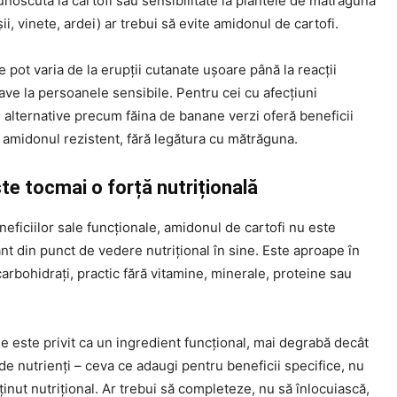
unoscută la cartofi sau sensibilitate la plantele de mătrăgună
șii, vinete, ardei) ar trebui să evite amidonul de cartofi.
pot varia de la erupții cutanate ușoare până la reacții
ave la persoanele sensibile. Pentru cei cu afecțiuni
 alternative precum făina de banane verzi oferă beneficii
 amidonul rezistent, fără legătura cu mătrăguna.
te tocmai o forță nutrițională
neficiilor sale funcționale, amidonul de cartofi nu este
t din punct de vedere nutrițional în sine. Este aproape în
arbohidrați, practic fără vitamine, minerale, proteine ​​sau
e este privit ca un ingredient funcțional, mai degrabă decât
de nutrienți – ceva ce adaugi pentru beneficii specifice, nu
inut nutrițional. Ar trebui să completeze, nu să înlocuiască,