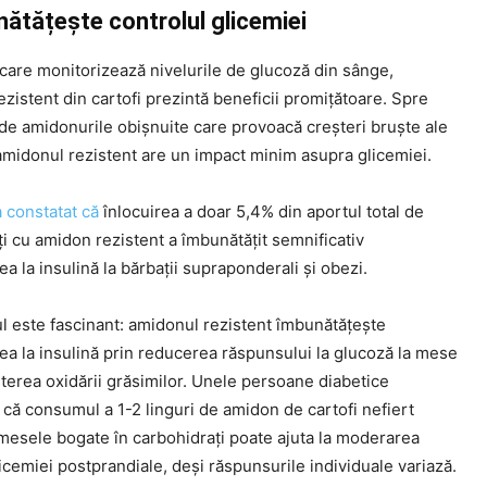
nătățește controlul glicemiei
 care monitorizează nivelurile de glucoză din sânge,
zistent din cartofi prezintă beneficii promițătoare. Spre
de amidonurile obișnuite care provoacă creșteri bruște ale
amidonul rezistent are un impact minim asupra glicemiei.
 constatat că
înlocuirea a doar 5,4% din aportul total de
i cu amidon rezistent a îmbunătățit semnificativ
tea la insulină la bărbații supraponderali și obezi.
 este fascinant: amidonul rezistent îmbunătățește
tea la insulină prin reducerea răspunsului la glucoză la mese
șterea oxidării grăsimilor. Unele persoane diabetice
că consumul a 1-2 linguri de amidon de cartofi nefiert
 mesele bogate în carbohidrați poate ajuta la moderarea
licemiei postprandiale, deși răspunsurile individuale variază.