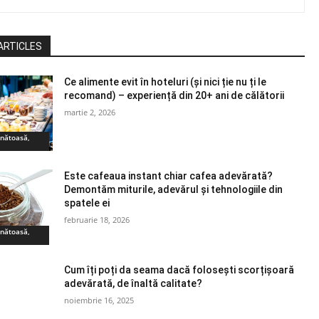
ARTICLES
Ce alimente evit în hoteluri (și nici ție nu ți le
recomand) – experiență din 20+ ani de călătorii
martie 2, 2026
ănătoasă,
Este cafeaua instant chiar cafea adevărată?
Demontăm miturile, adevărul și tehnologiile din
spatele ei
februarie 18, 2026
ănătoasă,
Cum îți poți da seama dacă folosești scorțișoară
adevărată, de înaltă calitate?
noiembrie 16, 2025