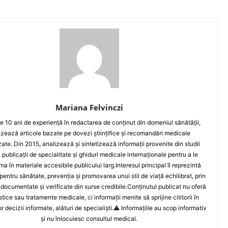
Mariana Felvinczi
e 10 ani de experiență în redactarea de conținut din domeniul sănătății,
izează articole bazate pe dovezi științifice și recomandări medicale
zate. Din 2015, analizează și sintetizează informații provenite din studii
, publicații de specialitate și ghiduri medicale internaționale pentru a le
ma în materiale accesibile publicului larg.Interesul principal îl reprezintă
pentru sănătate, prevenția și promovarea unui stil de viață echilibrat, prin
 documentate și verificate din surse credibile.Conținutul publicat nu oferă
tice sau tratamente medicale, ci informații menite să sprijine cititorii în
r decizii informate, alături de specialiști.⚠️ Informațiile au scop informativ
și nu înlocuiesc consultul medical.