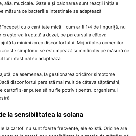
e, ăăă, muzicale. Gazele și balonarea sunt reacții inițiale
e măsură ce bacteriile intestinale se adaptează.
ă începeți cu o cantitate mică – cum ar fi 1/4 de linguriță, nu
iar creșterea treptată a dozei, pe parcursul a câteva
ajută la minimizarea disconfortului. Majoritatea oamenilor
ă aceste simptome se estompează semnificativ pe măsură ce
 lor intestinal se adaptează.
 ajută, de asemenea, la gestionarea oricăror simptome
Dacă disconfortul persistă mai mult de câteva săptămâni,
 cartofi s-ar putea să nu fie potrivit pentru organismul
stră.
ie la sensibilitatea la solana
ile la cartofi nu sunt foarte frecvente, ele există. Oricine are