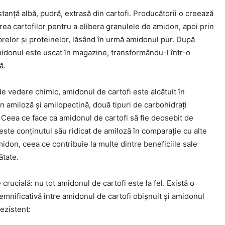
tanță albă, pudră, extrasă din cartofi. Producătorii o creează
rea cartofilor pentru a elibera granulele de amidon, apoi prin
brelor și proteinelor, lăsând în urmă amidonul pur. După
midonul este uscat în magazine, transformându-l într-o
ă.
e vedere chimic, amidonul de cartofi este alcătuit în
in amiloză și amilopectină, două tipuri de carbohidrați
 Ceea ce face ca amidonul de cartofi să fie deosebit de
este conținutul său ridicat de amiloză în comparație cu alte
midon, ceea ce contribuie la multe dintre beneficiile sale
ătate.
e crucială: nu tot amidonul de cartofi este la fel. Există o
emnificativă între amidonul de cartofi obișnuit și amidonul
rezistent: