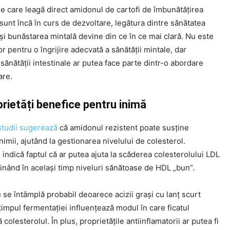
le care leagă direct amidonul de cartofi de îmbunătățirea
 sunt încă în curs de dezvoltare, legătura dintre sănătatea
 și bunăstarea mintală devine din ce în ce mai clară. Nu este
or pentru o îngrijire adecvată a sănătății mintale, dar
sănătății intestinale ar putea face parte dintr-o abordare
are.
prietăți benefice pentru inimă
studii sugerează
că amidonul rezistent poate susține
nimii, ajutând la gestionarea nivelului de colesterol.
 indică faptul că ar putea ajuta la scăderea colesterolului LDL
inând în același timp niveluri sănătoase de HDL „bun”.
 se întâmplă probabil deoarece acizii grași cu lanț scurt
timpul fermentației influențează modul în care ficatul
colesterolul. În plus, proprietățile antiinflamatorii ar putea fi