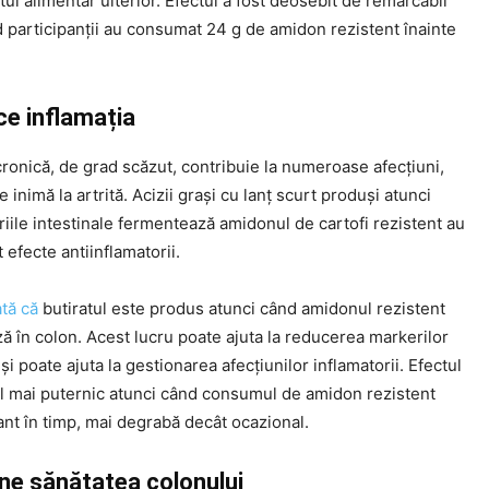
ul alimentar ulterior. Efectul a fost deosebit de remarcabil
 participanții au consumat 24 g de amidon rezistent înainte
ce inflamația
cronică, de grad scăzut, contribuie la numeroase afecțiuni,
e inimă la artrită. Acizii grași cu lanț scurt produși atunci
iile intestinale fermentează amidonul de cartofi rezistent au
efecte antiinflamatorii.
ată că
butiratul este produs atunci când amidonul rezistent
 în colon. Acest lucru poate ajuta la reducerea markerilor
 și poate ajuta la gestionarea afecțiunilor inflamatorii. Efectul
cel mai puternic atunci când consumul de amidon rezistent
nt în timp, mai degrabă decât ocazional.
ine sănătatea colonului