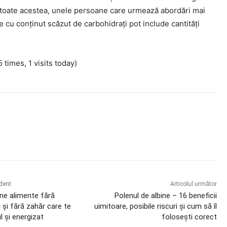
u toate acestea, unele persoane care urmează abordări mai
te cu conținut scăzut de carbohidrați pot include cantități
5 times, 1 visits today)
book
X
Pinterest
WhatsApp
edent
Articolul următor
ne alimente fără
Polenul de albine – 16 beneficii
 și fără zahăr care te
uimitoare, posibile riscuri și cum să îl
l și energizat
folosești corect