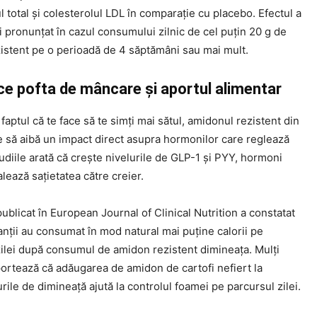
l total și colesterolul LDL în comparație cu placebo. Efectul a
i pronunțat în cazul consumului zilnic de cel puțin 20 g de
istent pe o perioadă de 4 săptămâni sau mai mult.
ce pofta de mâncare și aportul alimentar
faptul că te face să te simți mai sătul, amidonul rezistent din
e să aibă un impact direct asupra hormonilor care reglează
tudiile arată că crește nivelurile de GLP-1 și PYY, hormoni
ează sațietatea către creier.
ublicat în European Journal of Clinical Nutrition a constatat
anții au consumat în mod natural mai puține calorii pe
zilei după consumul de amidon rezistent dimineața. Mulți
ortează că adăugarea de amidon de cartofi nefiert la
ile de dimineață ajută la controlul foamei pe parcursul zilei.