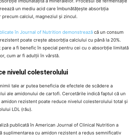
bsorbție îmbunătățită a mineralelor. Procesul de fermentație
creează un mediu acid care îmbunătățește absorbția
 precum calciul, magneziul și zincul.
blicate în Journal of Nutrition demonstrează
că un consum
ezistent poate crește absorbția calciului cu până la 20%.
 pare a fi benefic în special pentru cei cu o absorbție limitată
r, cum ar fi adulții în vârstă.
e nivelul colesterolului
nimii tale ar putea beneficia de efectele de scădere a
lui ale amidonului de cartofi. Cercetările indică faptul că un
midon rezistent poate reduce nivelul colesterolului total și
olului LDL (rău).
iză publicată în American Journal of Clinical Nutrition a
că suplimentarea cu amidon rezistent a redus semnificativ