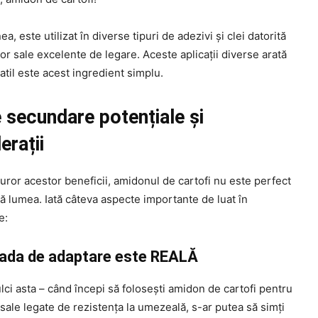
, este utilizat în diverse tipuri de adezivi și clei datorită
lor sale excelente de legare. Aceste aplicații diverse arată
atil este acest ingredient simplu.
 secundare potențiale și
erații
turor acestor beneficii, amidonul de cartofi nu este perfect
ă lumea. Iată câteva aspecte importante de luat în
e:
oada de adaptare este REALĂ
lci asta – când începi să folosești amidon de cartofi pentru
 sale legate de rezistența la umezeală, s-ar putea să simți