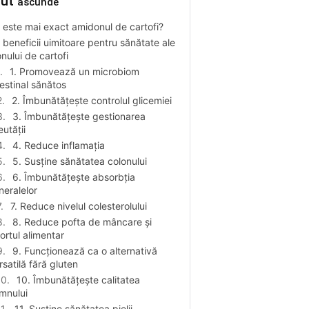
nut
ascunde
 este mai exact amidonul de cartofi?
 beneficii uimitoare pentru sănătate ale
nului de cartofi
1. Promovează un microbiom
testinal sănătos
2. Îmbunătățește controlul glicemiei
3. Îmbunătățește gestionarea
eutății
4. Reduce inflamația
5. Susține sănătatea colonului
6. Îmbunătățește absorbția
neralelor
7. Reduce nivelul colesterolului
8. Reduce pofta de mâncare și
ortul alimentar
9. Funcționează ca o alternativă
rsatilă fără gluten
10. Îmbunătățește calitatea
mnului
11. Susține sănătatea pielii