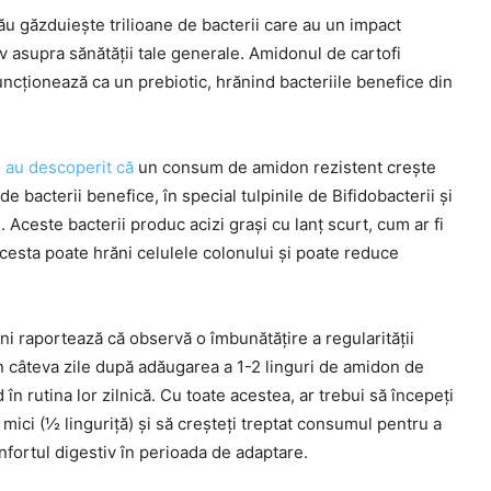
tău găzduiește trilioane de bacterii care au un impact
v asupra sănătății tale generale. Amidonul de cartofi
uncționează ca un prebiotic, hrănind bacteriile benefice din
e au descoperit că
un consum de amidon rezistent crește
 de bacterii benefice, în special tulpinile de Bifidobacterii și
i. Aceste bacterii produc acizi grași cu lanț scurt, cum ar fi
Acesta poate hrăni celulele colonului și poate reduce
i raportează că observă o îmbunătățire a regularității
n câteva zile după adăugarea a 1-2 linguri de amidon de
d în rutina lor zilnică. Cu toate acestea, ar trebui să începeți
i mici (½ linguriță) și să creșteți treptat consumul pentru a
nfortul digestiv în perioada de adaptare.