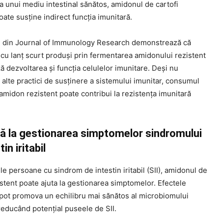
 unui mediu intestinal sănătos, amidonul de cartofi
oate susține indirect funcția imunitară.
e din Journal of Immunology Research demonstrează că
i cu lanț scurt produși prin fermentarea amidonului rezistent
ă dezvoltarea și funcția celulelor imunitare. Deși nu
 alte practici de susținere a sistemului imunitar, consumul
amidon rezistent poate contribui la rezistența imunitară
tă la gestionarea simptomelor sindromului
in iritabil
e persoane cu sindrom de intestin iritabil (SII), amidonul de
istent poate ajuta la gestionarea simptomelor. Efectele
 pot promova un echilibru mai sănătos al microbiomului
 reducând potențial puseele de SII.