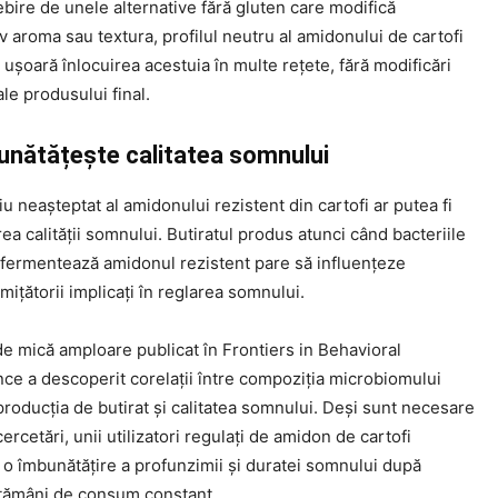
bire de unele alternative fără gluten care modifică
v aroma sau textura, profilul neutru al amidonului de cartofi
v ușoară înlocuirea acestuia în multe rețete, fără modificări
le produsului final.
unătățește calitatea somnului
u neașteptat al amidonului rezistent din cartofi ar putea fi
ea calității somnului. Butiratul produs atunci când bacteriile
e fermentează amidonul rezistent pare să influențeze
ițătorii implicați în reglarea somnului.
e mică amploare publicat în Frontiers in Behavioral
ce a descoperit corelații între compoziția microbiomului
 producția de butirat și calitatea somnului. Deși sunt necesare
ercetări, unii utilizatori regulați de amidon de cartofi
 o îmbunătățire a profunzimii și duratei somnului după
tămâni de consum constant.