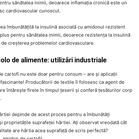
ntru sănătatea inimii, deoarece inflamația cronică este un
isc cardiovascular cunoscut.
tea îmbunătățită la insulină asociată cu amidonul rezistent
 plus pentru sănătatea inimii, deoarece rezistența la insulină
ă de creșterea problemelor cardiovasculare.
olo de alimente: utilizări industriale
 cartofi nu este doar pentru consum – are și aplicații
 fascinante! Producătorii de textile îl folosesc ca agent de
re întărește firele în timpul țeserii și conferă țesăturilor corp
.
ârtiei depinde de acest proces pentru a îmbunătăți
și proprietățile suprafeței hârtiei. Ați observat vreodată cât
alitate are hârtia acea suprafață de scris perfectă?
 amidon de cartofi!