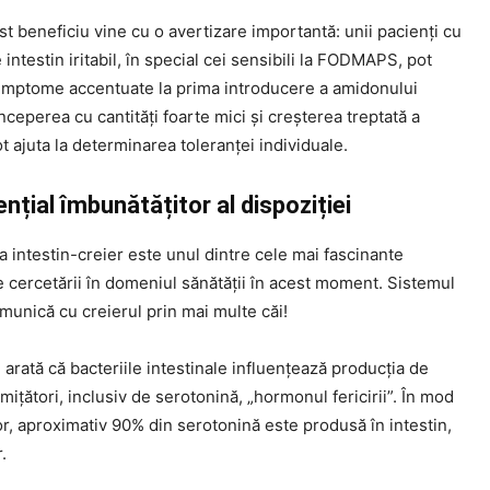
st beneficiu vine cu o avertizare importantă: unii pacienți cu
intestin iritabil, în special cei sensibili la FODMAPS, pot
imptome accentuate la prima introducere a amidonului
Începerea cu cantități foarte mici și creșterea treptată a
t ajuta la determinarea toleranței individuale.
nțial îmbunătățitor al dispoziției
 intestin-creier este unul dintre cele mai fascinante
 cercetării în domeniul sănătății în acest moment. Sistemul
munică cu creierul prin mai multe căi!
 arată că bacteriile intestinale influențează producția de
ițători, inclusiv de serotonină, „hormonul fericirii”. În mod
r, aproximativ 90% din serotonină este produsă în intestin,
.