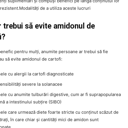
enți suplimentari și compuși benefici pe lângă conținutul lor
ezistent.Modalități de a utiliza aceste lucruri
r trebui să evite amidonul de
i?
enefic pentru mulți, anumite persoane ar trebui să fie
u să evite amidonul de cartofi:
le cu alergii la cartofi diagnosticate
ensibilități severe la solanacee
ele cu anumite tulburări digestive, cum ar fi suprapopularea
nă a intestinului subțire (SIBO)
ele care urmează diete foarte stricte cu conținut scăzut de
rați, în care chiar și cantități mici de amidon sunt
ionate