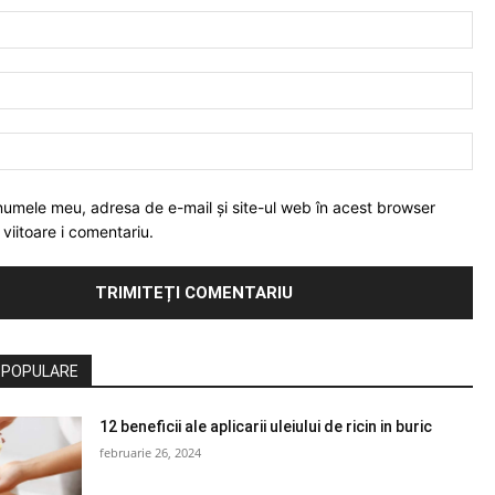
Nu
Ema
Web
numele meu, adresa de e-mail și site-ul web în acest browser
viitoare i comentariu.
 POPULARE
12 beneficii ale aplicarii uleiului de ricin in buric
februarie 26, 2024