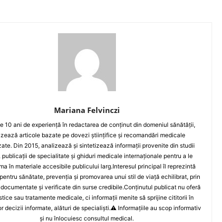
Mariana Felvinczi
e 10 ani de experiență în redactarea de conținut din domeniul sănătății,
izează articole bazate pe dovezi științifice și recomandări medicale
zate. Din 2015, analizează și sintetizează informații provenite din studii
, publicații de specialitate și ghiduri medicale internaționale pentru a le
ma în materiale accesibile publicului larg.Interesul principal îl reprezintă
pentru sănătate, prevenția și promovarea unui stil de viață echilibrat, prin
 documentate și verificate din surse credibile.Conținutul publicat nu oferă
tice sau tratamente medicale, ci informații menite să sprijine cititorii în
r decizii informate, alături de specialiști.⚠️ Informațiile au scop informativ
și nu înlocuiesc consultul medical.