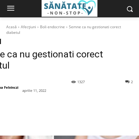
Acasă
Afecțiuni
Boli endocrine
Semne ca nu gestionati corect
diabetul
 ca nu gestionati corect
tul
1327
2
a Felvinczi
aprilie 11, 2022
book
X
Pinterest
WhatsApp