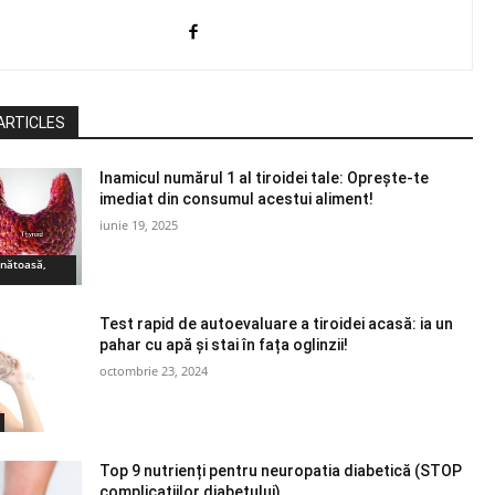
ARTICLES
Inamicul numărul 1 al tiroidei tale: Oprește-te
imediat din consumul acestui aliment!
iunie 19, 2025
ănătoasă,
Test rapid de autoevaluare a tiroidei acasă: ia un
pahar cu apă și stai în fața oglinzii!
octombrie 23, 2024
Top 9 nutrienți pentru neuropatia diabetică (STOP
complicațiilor diabetului)