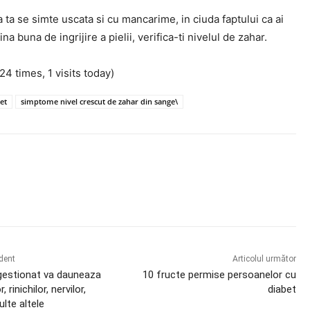
 ta se simte uscata si cu mancarime, in ciuda faptului ca ai
na buna de ingrijire a pielii, verifica-ti nivelul de zahar.
124 times, 1 visits today)
et
simptome nivel crescut de zahar din sange\
book
X
Pinterest
WhatsApp
edent
Articolul următor
gestionat va dauneaza
10 fructe permise persoanelor cu
r, rinichilor, nervilor,
diabet
ulte altele