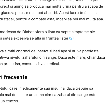
corect si ajung sa produca mai multa urina pentru a scapa de
glucoza pe care nu il pot absorbi. Acest lucru te face sa
dratat si, pentru a combate asta, incepi sa bei mai multa apa.
Americana de Diabet ofera o lista cu sapte simptome ale
si setea excesiva se afla in fruntea listei
(2)
.
va simtiti anormal de insetat si beti apa si nu va potoleste
ati-va nivelul zaharului din sange. Daca este mare, chiar daca
ina prescrisa, consultati-va medicul.
ri frecvente
ptului ca iei medicamente sau insulina, daca trebuie sa
aia mai des, este un semn clar ca zaharul din sange este
ub control.