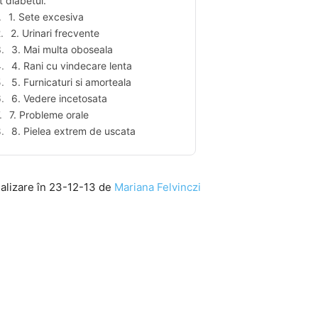
t diabetul.
1. Sete excesiva
2. Urinari frecvente
3. Mai multa oboseala
4. Rani cu vindecare lenta
5. Furnicaturi si amorteala
6. Vedere incetosata
7. Probleme orale
8. Pielea extrem de uscata
ualizare în 23-12-13 de
Mariana Felvinczi