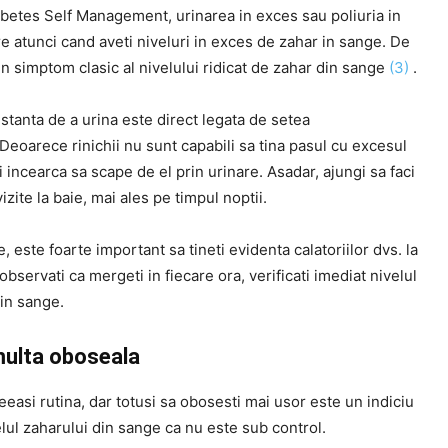
abetes Self Management, urinarea in exces sau poliuria in
e atunci cand aveti niveluri in exces de zahar in sange. De
un simptom clasic al nivelului ridicat de zahar din sange
(3)
.
tanta de a urina este direct legata de setea
Deoarece rinichii nu sunt capabili sa tina pasul cu excesul
i incearca sa scape de el prin urinare. Asadar, ajungi sa faci
izite la baie, mai ales pe timpul noptii.
, este foarte important sa tineti evidenta calatoriilor dvs. la
observati ca mergeti in fiecare ora, verificati imediat nivelul
din sange.
multa oboseala
asi rutina, dar totusi sa obosesti mai usor este un indiciu
elul zaharului din sange ca nu este sub control.