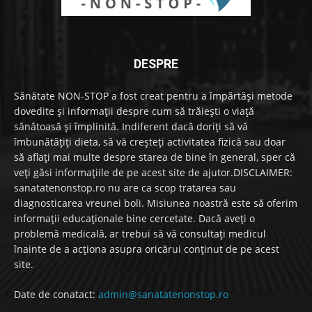
DESPRE
Sănătate NON-STOP a fost creat pentru a împărtăși metode
dovedite și informații despre cum să trăiești o viață
sănătoasă și împlinită. Indiferent dacă doriți să vă
îmbunătățiți dieta, să vă creșteți activitatea fizică sau doar
să aflați mai multe despre starea de bine în general, sper că
veți găsi informațiile de pe acest site de ajutor.DISCLAIMER:
sanatatenonstop.ro nu are ca scop tratarea sau
diagnosticarea vreunei boli. Misiunea noastră este să oferim
informații educaționale bine cercetate. Dacă aveți o
problemă medicală, ar trebui să vă consultați medicul
înainte de a acționa asupra oricărui conținut de pe acest
site.
Date de conatact:
admin@sanatatenonstop.ro