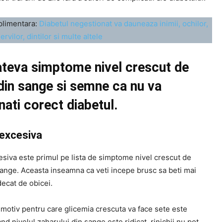
plimentara:
Diabetul negestionat va dauneaza inimii, ochilor,
nervilor, dintilor si multe altele
ateva simptome nivel crescut de
din sange
si
semne ca nu va
nati corect diabetul.
 excesiva
esiva este primul pe lista de simptome nivel crescut de
sange. Aceasta inseamna ca veti incepe brusc sa beti mai
ecat de obicei.
 motiv pentru care glicemia crescuta va face sete este
and nivelul zaharului din sange este ridicat, rinichii nu pot