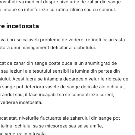
onsultati-va medicul despre nivelurile de zahar din sange
a incepe sa interfereze cu rutina zilnica sau cu somnul.
re incetosata
vati brusc ca aveti probleme de vedere, retineti ca aceasta
tora unui management deficitar al diabetului.
icat de zahar din sange poate duce la un anumit grad de
 sau leziuni ale tesutului sensibil la lumina din partea din
iului. Acest lucru se intampla deoarece nivelurile ridicate de
 sange pot deteriora vasele de sange delicate ale ochiului,
 randul sau, il face incapabil sa se concentreze corect,
vederea incetosata.
cat atat, nivelurile fluctuante ale zaharului din sange pot
stalinul ochiului sa se micsoreze sau sa se umfle,
d vederea incetosata.