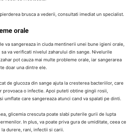
pierderea brusca a vederii, consultati imediat un specialist.
leme orale
le va sangereaza in ciuda mentinerii unei bune igieni orale,
 sa va verificati nivelul zaharului din sange. Nivelurile
e zahar pot cauza mai multe probleme orale, iar sangerarea
ste doar una dintre ele.
icat de glucoza din sange ajuta la cresterea bacteriilor, care
or provoaca o infectie. Apoi puteti obtine gingii rosii,
i umflate care sangereaza atunci cand va spalati pe dinti.
, glicemia crescuta poate slabi puterile gurii de lupta
ermenilor. In plus, va poate priva gura de umiditate, ceea ce
a durere, rani, infectii si carii.