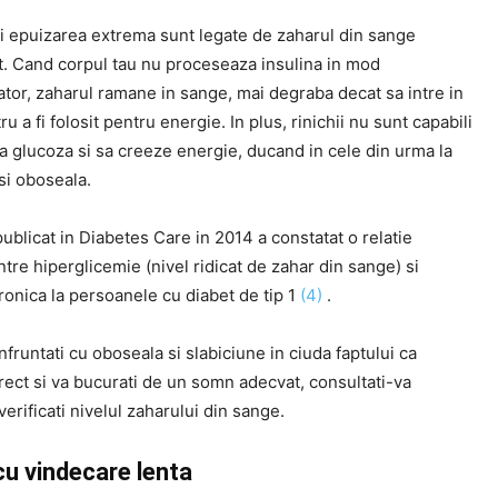
i epuizarea extrema sunt legate de zaharul din sange
t. Cand corpul tau nu proceseaza insulina in mod
tor, zaharul ramane in sange, mai degraba decat sa intre in
ru a fi folosit pentru energie. In plus, rinichii nu sunt capabili
a glucoza si sa creeze energie, ducand in cele din urma la
si oboseala.
ublicat in Diabetes Care in 2014 a constatat o relatie
ntre hiperglicemie (nivel ridicat de zahar din sange) si
ronica la persoanele cu diabet de tip 1
(4)
.
fruntati cu oboseala si slabiciune in ciuda faptului ca
rect si va bucurati de un somn adecvat, consultati-va
verificati nivelul zaharului din sange.
cu vindecare lenta