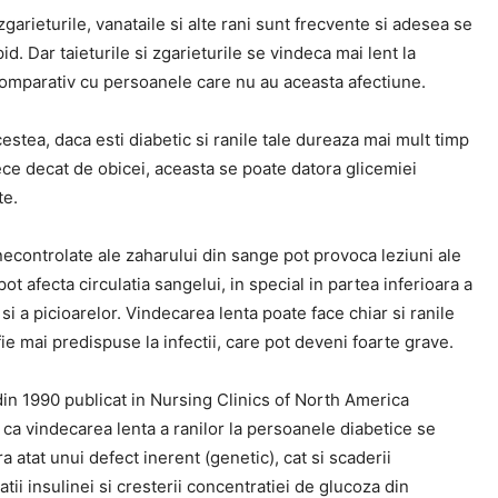
 zgarieturile, vanataile si alte rani sunt frecvente si adesea se
id. Dar taieturile si zgarieturile se vindeca mai lent la
 comparativ cu persoanele care nu au aceasta afectiune.
estea, daca esti diabetic si ranile tale dureaza mai mult timp
ce decat de obicei, aceasta se poate datora glicemiei
te.
necontrolate ale zaharului din sange pot provoca leziuni ale
 pot afecta circulatia sangelui, in special in partea inferioara a
 si a picioarelor. Vindecarea lenta poate face chiar si ranile
ie mai predispuse la infectii, care pot deveni foarte grave.
in 1990 publicat in Nursing Clinics of North America
ca vindecarea lenta a ranilor la persoanele diabetice se
a atat unui defect inerent (genetic), cat si scaderii
tatii insulinei si cresterii concentratiei de glucoza din