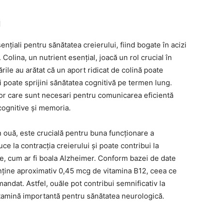
i
nțiali pentru sănătatea creierului, fiind bogate în acizi
Colina, un nutrient esențial, joacă un rol crucial în
ile au arătat că un aport ridicat de colină poate
 poate sprijini sănătatea cognitivă pe termen lung.
lor care sunt necesari pentru comunicarea eficientă
 cognitive și memoria.
în ouă, este crucială pentru buna funcționare a
ce la contracția creierului și poate contribui la
e, cum ar fi boala Alzheimer. Conform bazei de date
nține aproximativ 0,45 mcg de vitamina B12, ceea ce
andat. Astfel, ouăle pot contribui semnificativ la
itamină importantă pentru sănătatea neurologică.