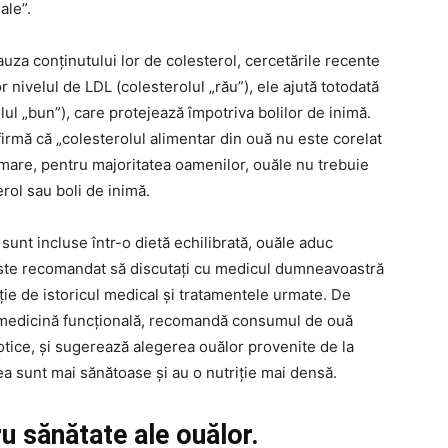
ale”.
auza conținutului lor de colesterol, cercetările recente
 nivelul de LDL (colesterolul „rău”), ele ajută totodată
lul „bun”), care protejează împotriva bolilor de inimă.
irmă că „colesterolul alimentar din ouă nu este corelat
urmare, pentru majoritatea oamenilor, ouăle nu trebuie
rol sau boli de inimă.
sunt incluse într-o dietă echilibrată, ouăle aduc
 este recomandat să discutați cu medicul dumneavoastră
ție de istoricul medical și tratamentele urmate. De
 medicină funcțională, recomandă consumul de ouă
otice, și sugerează alegerea ouălor provenite de la
ea sunt mai sănătoase și au o nutriție mai densă.
ru sănătate ale ouălor.