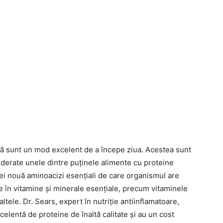
tă sunt un mod excelent de a începe ziua. Acestea sunt
iderate unele dintre puținele alimente cu proteine
ei nouă aminoacizi esențiali de care organismul are
e în vitamine și minerale esențiale, precum vitaminele
 altele. Dr. Sears, expert în nutriție antiinflamatoare,
elentă de proteine de înaltă calitate și au un cost