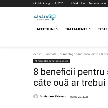
sâmbătă, august 8, 2026
Afecțiuni
Tratamente
AFECȚIUNI
TRATAMENTE
TESTE
Acasă
Sănătate
Alimentație sănătoasă, diete
8 ben
Alimentație sănătoasă, diete
8 beneficii pentru
câte ouă ar trebui
By
Mariana Felvinczi
martie 20, 2025