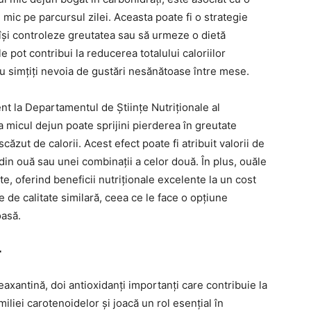
 mic pe parcursul zilei. Aceasta poate fi o strategie
își controleze greutatea sau să urmeze o dietă
le pot contribui la reducerea totalului caloriilor
u simțiți nevoia de gustări nesănătoase între mese.
tent la Departamentul de Științe Nutriționale al
 micul dejun poate sprijini pierderea în greutate
ăzut de calorii. Acest efect poate fi atribuit valorii de
r din ouă sau unei combinații a celor două. În plus, ouăle
te, oferind beneficii nutriționale excelente la un cost
 de calitate similară, ceea ce le face o opțiune
oasă.
r
axantină, doi antioxidanți importanți care contribuie la
iliei carotenoidelor și joacă un rol esențial în