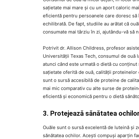
sațietate mai mare și cu un aport caloric mai
eficientă pentru persoanele care doresc să 
echilibrată. De fapt, studiile au arătat că ouă
consumate mai târziu în zi, ajutându-vă să n
Potrivit dr. Allison Childress, profesor asis
Universității Texas Tech, consumul de ouă la
atunci când este urmată o dietă cu conținut sc
sațietate oferită de ouă, calității proteinelo
sunt o sursă accesibilă de proteine de calita
mai mic comparativ cu alte surse de proteine
eficientă și economică pentru o dietă sănăt
3. Protejează sănătatea ochilo
Ouăle sunt o sursă excelentă de luteină și ze
sănătatea ochilor. Acești compuși aparțin fam