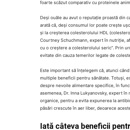
foarte scăzut comparativ cu proteinele anim
Deși ouăle au avut o reputație proastă din c
arată că, deși consumul lor poate crește ușor
și la creșterea colesterolului HDL (colestero
Courtney Schuchmann, expert în nutriție, af
cu o creștere a colesterolului seric”. Prin 
evitate din cauza temerilor legate de coleste
Este important să înțelegem că, atunci când 
multiple beneficii pentru sănătate. Totuși,
despre nevoile alimentare specifice, în func
asemenea, Dr. Inna Lukyanovsky, expert în
organice, pentru a evita expunerea la antibi
păsări crescute în aer liber, deoarece acest
Iată câteva beneficii pent