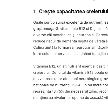
1. Crește capacitatea creierulu
Ouăle sunt o sursă excelentă de nutrienți ese
grași omega-3, vitaminele B12 și D și colină. 
diverse căi metabolice și neuronale. Cercetăr
reduce riscul de demență legată de vârstă și
Colina ajută la formarea neurotransmițători
între celulele nervoase, susținând funcțiile
Vitamina B12, un alt nutrient esențial găsit 
creierului. Deficitul de vitamina B12 poate du
dezvoltarea unor afecțiuni neurologice grav
naționale de nutrienți USDA, un ou mare co
reprezintă 18,75% din necesarul zilnic recom
menținerea nivelurilor optime de această v