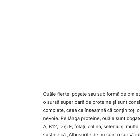
Ouăle fierte, poșate sau sub formă de omle
o sursă superioară de proteine și sunt cons
complete, ceea ce înseamnă că conțin toți c
nevoie. Pe lângă proteine, ouăle sunt bogat
A, B12, D și E, folați, colină, seleniu și multe
susține că „Albușurile de ou sunt o sursă exc