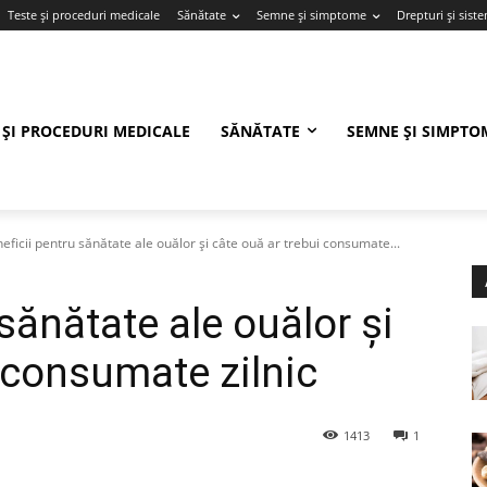
Teste și proceduri medicale
Sănătate
Semne și simptome
Drepturi și sist
 ȘI PROCEDURI MEDICALE
SĂNĂTATE
SEMNE ȘI SIMPTO
eficii pentru sănătate ale ouălor și câte ouă ar trebui consumate...
 sănătate ale ouălor și
 consumate zilnic
1413
1