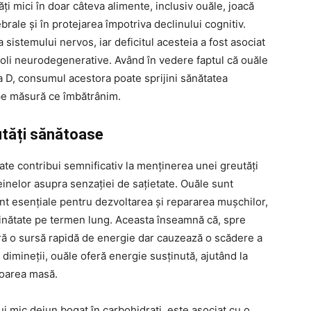
ăți mici în doar câteva alimente, inclusiv ouăle, joacă
brale și în protejarea împotriva declinului cognitiv.
sistemului nervos, iar deficitul acesteia a fost asociat
 boli neurodegenerative. Având în vedere faptul că ouăle
a D, consumul acestora poate sprijini sănătatea
 pe măsură ce îmbătrânim.
utăți sănătoase
te contribui semnificativ la menținerea unei greutăți
einelor asupra senzației de sațietate. Ouăle sunt
sunt esențiale pentru dezvoltarea și repararea mușchilor,
linătate pe termen lung. Aceasta înseamnă că, spre
eră o sursă rapidă de energie dar cauzează o scădere a
 dimineții, ouăle oferă energie susținută, ajutând la
toarea masă.
i mic dejun bogat în carbohidrați, este asociat cu o