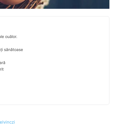
le ouălor.
ăți sănătoase
ară
rit
elvinczi