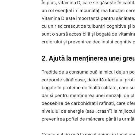
În plus, vitamina D, care se găsește în cantit
un rol esențial în îmbunătățirea funcției cere
Vitamina D este importantă pentru sănătatea 
cu un risc crescut de tulburări cognitive și
sunt o sursă accesibilă și bogată de vitamin
creierului și prevenirea declinului cognitiv
2. Ajută la menținerea unei gre
Tradiția de a consuma ouă la micul dejun poa
corporale sănătoase, datorită efectului prot
bogate în proteine de înaltă calitate, care 
dar și pentru menținerea unei senzații de p
deosebire de carbohidrații rafinați, care of
nivelului de energie (sau „crash”) la mijlocul
prevenirea poftei de mâncare până la urmă
Consumul de ouă la micul dejun, în locul unu