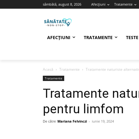
sâmbătă, august 8, 2026
Afecțiuni
Tratamente
AFECȚIUNI
TRATAMENTE
TESTE
Acasă
Tratamente
Tratamente naturiste alternat
Tratamente
Tratamente natur
pentru limfom
De către
Mariana Felvinczi
-
iunie 19, 2024