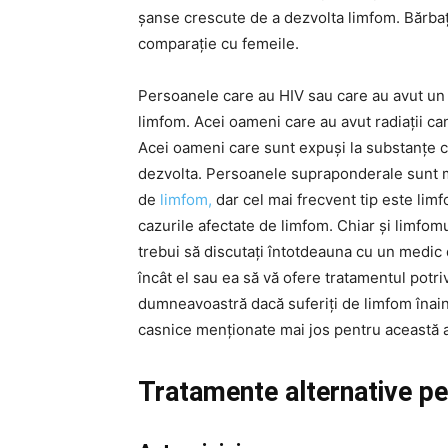
șanse crescute de a dezvolta limfom. Bărbaț
comparație cu femeile.
Persoanele care au HIV sau care au avut un
limfom. Acei oameni care au avut radiații c
Acei oameni care sunt expuși la substanțe 
dezvolta. Persoanele supraponderale sunt mai
de
limfom,
dar cel mai frecvent tip este li
cazurile afectate de limfom. Chiar și limfomu
trebui să discutați întotdeauna cu un medic
încât el sau ea să vă ofere tratamentul potri
dumneavoastră dacă suferiți de limfom înaint
casnice menționate mai jos pentru această 
Tratamente alternative p