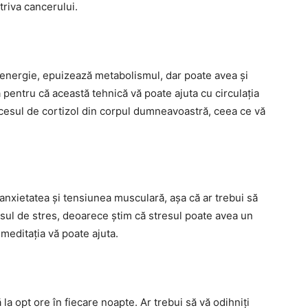
riva cancerului.
 energie, epuizează metabolismul, dar poate avea și
 pentru că această tehnică vă poate ajuta cu circulația
xcesul de cortizol din corpul dumneavoastră, ceea ce vă
 anxietatea și tensiunea musculară, așa că ar trebui să
cesul de stres, deoarece știm că stresul poate avea un
meditația vă poate ajuta.
la opt ore în fiecare noapte. Ar trebui să vă odihniți