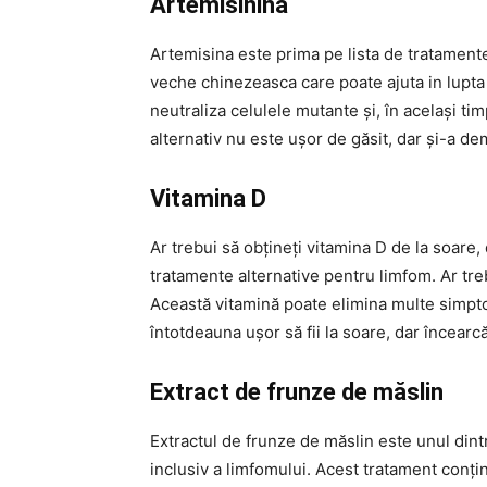
Artemisinina
Artemisina este prima pe lista de tratamente
veche chinezeasca care poate ajuta in lupt
neutraliza celulele mutante și, în același ti
alternativ nu este ușor de găsit, dar și-a de
Vitamina D
Ar trebui să obțineți vitamina D de la soare
tratamente alternative pentru limfom. Ar treb
Această vitamină poate elimina multe simpt
întotdeauna ușor să fii la soare, dar încearcă
Extract de frunze de măslin
Extractul de frunze de măslin este unul din
inclusiv a limfomului. Acest tratament conțin