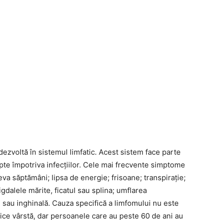
zvoltă în sistemul limfatic. Acest sistem face parte
upte împotriva infecțiilor. Cele mai frecvente simptome
a săptămâni; lipsa de energie; frisoane; transpiraţie;
igdalele mărite, ficatul sau splina; umflarea
ilei sau inghinală. Cauza specifică a limfomului nu este
ice vârstă, dar persoanele care au peste 60 de ani au