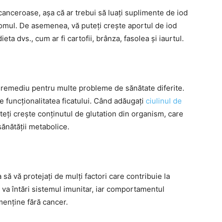
canceroase, așa că ar trebui să luați suplimente de iod
mfomul. De asemenea, vă puteți crește aportul de iod
ta dvs., cum ar fi cartofii, brânza, fasolea și iaurtul.
ca remediu pentru multe probleme de sănătate diferite.
 funcționalitatea ficatului. Când adăugați
ciulinul de
teți crește conținutul de glutation din organism, care
ănătății metabolice.
 să vă protejați de mulți factori care contribuie la
 va întări sistemul imunitar, iar comportamentul
menține fără cancer.