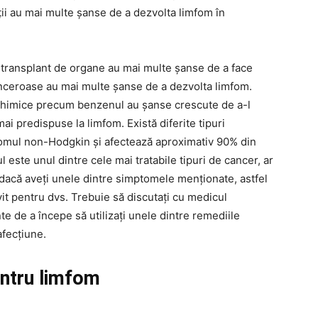
ii au mai multe șanse de a dezvolta limfom în
 transplant de organe au mai multe șanse de a face
anceroase au mai multe șanse de a dezvolta limfom.
chimice precum benzenul au șanse crescute de a-l
 predispuse la limfom. Există diferite tipuri
mfomul non-Hodgkin și afectează aproximativ 90% din
l este unul dintre cele mai tratabile tipuri de cancer, ar
 dacă aveți unele dintre simptomele menționate, astfel
vit pentru dvs. Trebuie să discutați cu medicul
e de a începe să utilizați unele dintre remediile
afecțiune.
entru limfom