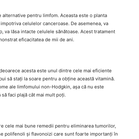
 alternative pentru limfom. Aceasta este o planta
a impotriva celulelor canceroase. De asemenea, va
mp, va lăsa intacte celulele sănătoase. Acest tratament
monstrat eficacitatea de mii de ani.
, deoarece acesta este unul dintre cele mai eficiente
ui să stați la soare pentru a obține această vitamină.
ome ale limfomului non-Hodgkin, așa că nu este
 să faci plajă cât mai mult poți.
tre cele mai bune remedii pentru eliminarea tumorilor,
e polifenoli și flavonoizi care sunt foarte importanți în