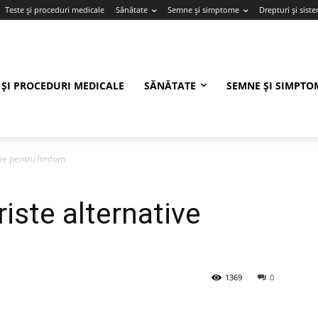
Teste și proceduri medicale
Sănătate
Semne și simptome
Drepturi și sist
 ȘI PROCEDURI MEDICALE
SĂNĂTATE
SEMNE ȘI SIMPTO
ive pentru limfom
iste alternative
1369
0