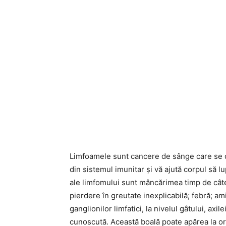
Limfoamele sunt cancere de sânge care se de
din sistemul imunitar și vă ajută corpul să l
ale limfomului sunt mâncărimea timp de câtev
pierdere în greutate inexplicabilă; febră; am
ganglionilor limfatici, la nivelul gâtului, ax
cunoscută. Această boală poate apărea la or