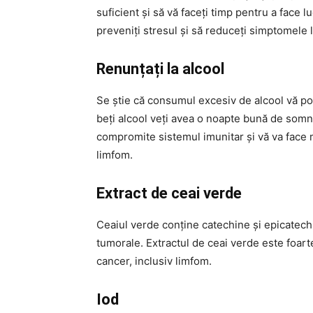
suficient și să vă faceți timp pentru a face lu
preveniți stresul și să reduceți simptomele 
Renunțați la alcool
Se știe că consumul excesiv de alcool vă poa
beți alcool veți avea o noapte bună de somn 
compromite sistemul imunitar și vă va face ma
limfom.
Extract de ceai verde
Ceaiul verde conține catechine și epicatechi
tumorale. Extractul de ceai verde este foarte
cancer, inclusiv limfom.
Iod