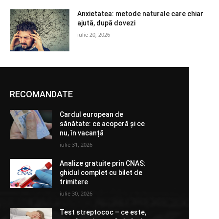
Anxietatea: metode naturale care chiar
ajută, după dovezi
iulie 20, 2026
RECOMANDATE
Cardul european de
sănătate: ce acoperă și ce
nu, în vacanță
iulie 31, 2026
Analize gratuite prin CNAS:
ghidul complet cu bilet de
trimitere
iulie 30, 2026
Test streptococ – ce este,