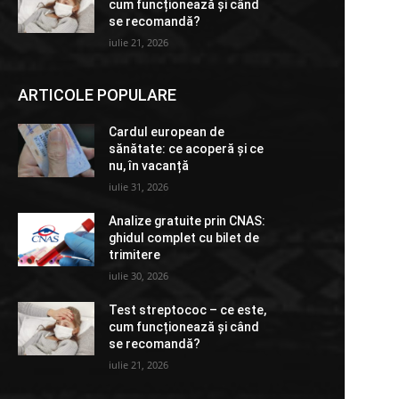
cum funcționează și când
se recomandă?
iulie 21, 2026
ARTICOLE POPULARE
Cardul european de
sănătate: ce acoperă și ce
nu, în vacanță
iulie 31, 2026
Analize gratuite prin CNAS:
ghidul complet cu bilet de
trimitere
iulie 30, 2026
Test streptococ – ce este,
cum funcționează și când
se recomandă?
iulie 21, 2026