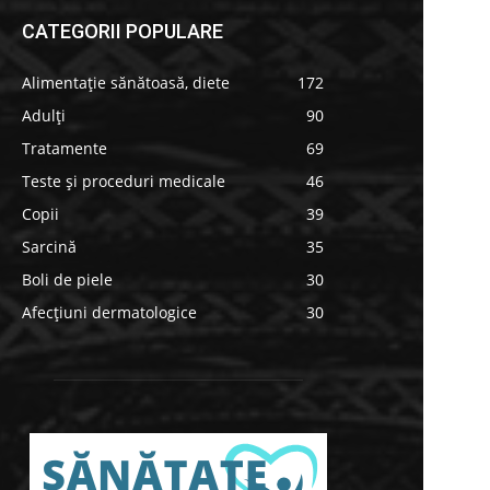
CATEGORII POPULARE
Alimentație sănătoasă, diete
172
Adulți
90
Tratamente
69
Teste și proceduri medicale
46
Copii
39
Sarcină
35
Boli de piele
30
Afecțiuni dermatologice
30