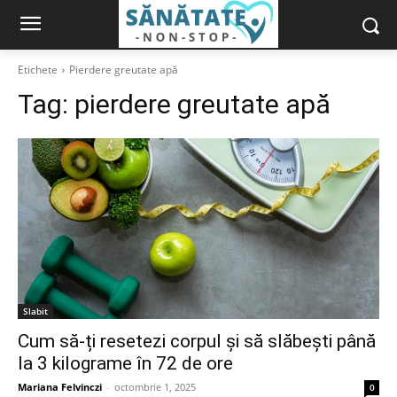
Etichete
Pierdere greutate apă
Tag:
pierdere greutate apă
Slabit
Cum să-ți resetezi corpul și să slăbești până
la 3 kilograme în 72 de ore
Mariana Felvinczi
-
octombrie 1, 2025
0