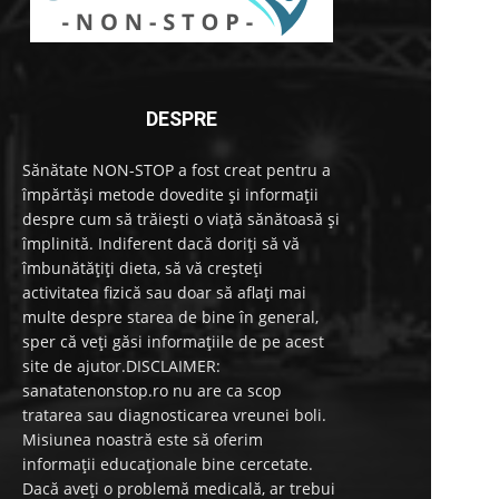
DESPRE
Sănătate NON-STOP a fost creat pentru a
împărtăși metode dovedite și informații
despre cum să trăiești o viață sănătoasă și
împlinită. Indiferent dacă doriți să vă
îmbunătățiți dieta, să vă creșteți
activitatea fizică sau doar să aflați mai
multe despre starea de bine în general,
sper că veți găsi informațiile de pe acest
site de ajutor.DISCLAIMER:
sanatatenonstop.ro nu are ca scop
tratarea sau diagnosticarea vreunei boli.
Misiunea noastră este să oferim
informații educaționale bine cercetate.
Dacă aveți o problemă medicală, ar trebui