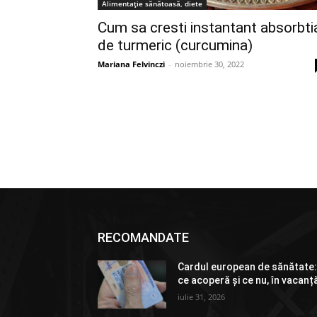
Alimentație sănătoasă, diete
Cum sa cresti instantant absorbti
de turmeric (curcumina)
Mariana Felvinczi
-
noiembrie 30, 2022
RECOMANDATE
Cardul european de sănătate
ce acoperă și ce nu, în vacanț
iulie 31, 2026