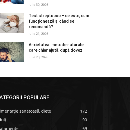
iulie 30, 2026
Test streptococ – ce este, cum
funcționează și când se
recomandă?
iulie 21, 2026
Anxietatea: metode naturale
care chiar ajută, după dovezi
iulie 20, 2026
ATEGORII POPULARE
imentație sănătoasă, diete
172
ulți
90
ratamente
69