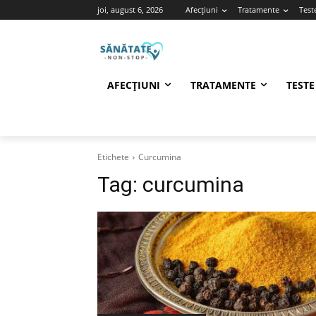
joi, august 6, 2026
Afecțiuni
Tratamente
Test
AFECȚIUNI
TRATAMENTE
TESTE
Etichete
Curcumina
Tag:
curcumina