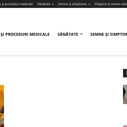
e și proceduri medicale
Sănătate
Semne și simptome
Drepturi și sistem med
 ȘI PROCEDURI MEDICALE
SĂNĂTATE
SEMNE ȘI SIMPTO