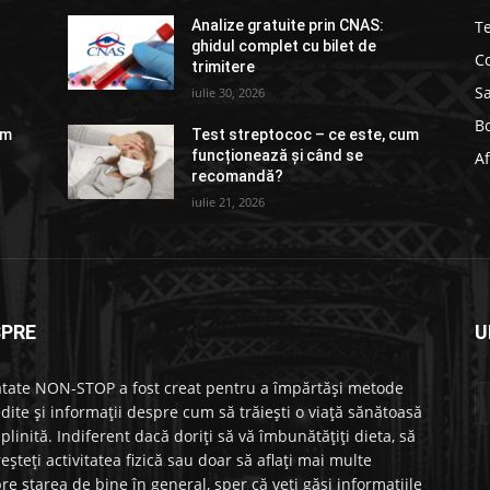
Te
Analize gratuite prin CNAS:
ghidul complet cu bilet de
Co
trimitere
S
iulie 30, 2026
Bo
um
Test streptococ – ce este, cum
funcționează și când se
Af
recomandă?
iulie 21, 2026
SPRE
U
tate NON-STOP a fost creat pentru a împărtăși metode
dite și informații despre cum să trăiești o viață sănătoasă
mplinită. Indiferent dacă doriți să vă îmbunătățiți dieta, să
reșteți activitatea fizică sau doar să aflați mai multe
re starea de bine în general, sper că veți găsi informațiile