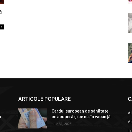
a
1
ARTICOLE POPULARE
C
:
Cardul european de sănătate:
Al
ă
ce acoperă și ce nu, în vacanță
Ad
iulie 31, 2026
T