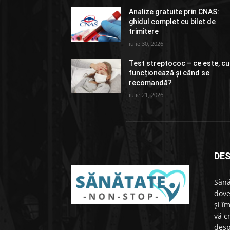
Analize gratuite prin CNAS:
ghidul complet cu bilet de
trimitere
iulie 30, 2026
Test streptococ – ce este, c
funcționează și când se
recomandă?
iulie 21, 2026
DE
Sănă
dove
și î
vă c
desp