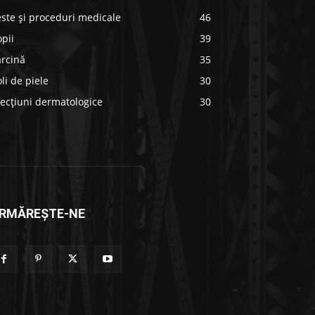
ste și proceduri medicale
46
pii
39
arcină
35
li de piele
30
ecțiuni dermatologice
30
RMĂREȘTE-NE