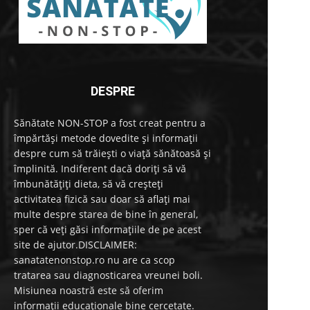
DESPRE
Sănătate NON-STOP a fost creat pentru a
împărtăși metode dovedite și informații
despre cum să trăiești o viață sănătoasă și
împlinită. Indiferent dacă doriți să vă
îmbunătățiți dieta, să vă creșteți
activitatea fizică sau doar să aflați mai
multe despre starea de bine în general,
sper că veți găsi informațiile de pe acest
site de ajutor.DISCLAIMER:
sanatatenonstop.ro nu are ca scop
tratarea sau diagnosticarea vreunei boli.
Misiunea noastră este să oferim
informații educaționale bine cercetate.