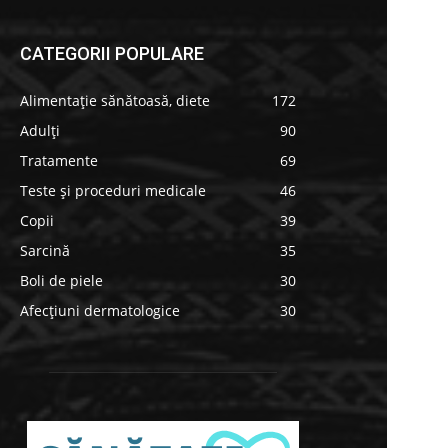
CATEGORII POPULARE
Alimentație sănătoasă, diete
172
Adulți
90
Tratamente
69
Teste și proceduri medicale
46
Copii
39
Sarcină
35
Boli de piele
30
Afecțiuni dermatologice
30