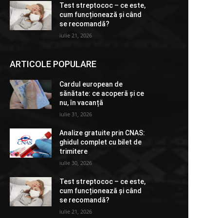
Test streptococ – ce este,
cum funcționează și când
se recomandă?
iulie 21, 2026
ARTICOLE POPULARE
Cardul european de
sănătate: ce acoperă și ce
nu, în vacanță
iulie 31, 2026
Analize gratuite prin CNAS:
ghidul complet cu bilet de
trimitere
iulie 30, 2026
Test streptococ – ce este,
cum funcționează și când
se recomandă?
iulie 21, 2026