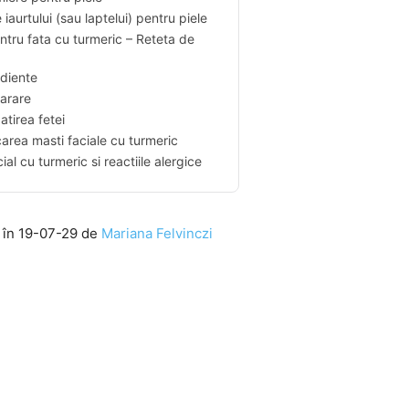
e iaurtului (sau laptelui) pentru piele
tru fata cu turmeric – Reteta de
ediente
arare
atirea fetei
carea masti faciale cu turmeric
al cu turmeric si reactiile alergice
e în 19-07-29 de
Mariana Felvinczi