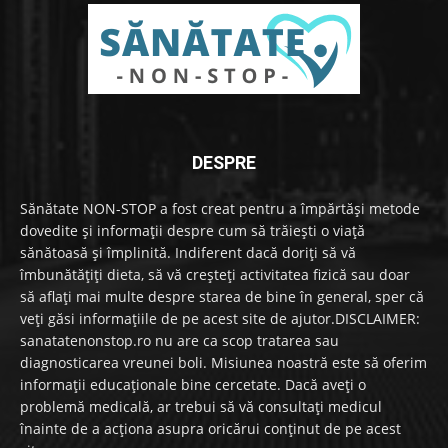
DESPRE
Sănătate NON-STOP a fost creat pentru a împărtăși metode
dovedite și informații despre cum să trăiești o viață
sănătoasă și împlinită. Indiferent dacă doriți să vă
îmbunătățiți dieta, să vă creșteți activitatea fizică sau doar
să aflați mai multe despre starea de bine în general, sper că
veți găsi informațiile de pe acest site de ajutor.DISCLAIMER:
sanatatenonstop.ro nu are ca scop tratarea sau
diagnosticarea vreunei boli. Misiunea noastră este să oferim
informații educaționale bine cercetate. Dacă aveți o
problemă medicală, ar trebui să vă consultați medicul
înainte de a acționa asupra oricărui conținut de pe acest