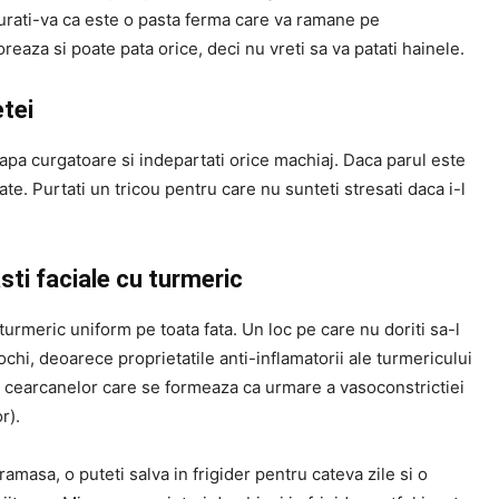
gurati-va ca este o pasta ferma care va ramane pe
oreaza si poate pata orice, deci nu vreti sa va patati hainele.
etei
 apa curgatoare si indepartati orice machiaj. Daca parul este
pate. Purtati un tricou pentru care nu sunteti stresati daca i-l
sti faciale cu turmeric
turmeric uniform pe toata fata. Un loc pe care nu doriti sa-l
ochi, deoarece proprietatile anti-inflamatorii ale turmericului
a cearcanelor care se formeaza ca urmare a vasoconstrictiei
r).
amasa, o puteti salva in frigider pentru cateva zile si o