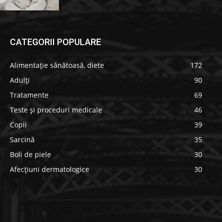
CATEGORII POPULARE
Alimentație sănătoasă, diete
172
Adulți
90
Tratamente
69
Teste și proceduri medicale
46
Copii
39
Sarcină
35
Boli de piele
30
Afecțiuni dermatologice
30