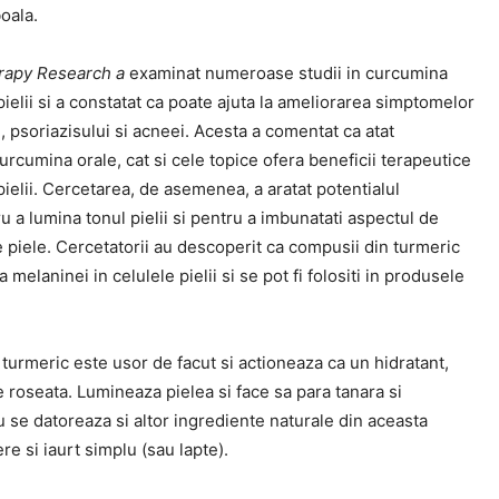
oala.
rapy Research a
examinat numeroase studii in curcumina
ielii si a constatat ca poate ajuta la ameliorarea simptomelor
, psoriazisului si acneei. Acesta a comentat ca atat
rcumina orale, cat si cele topice ofera beneficii terapeutice
ielii. Cercetarea, de asemenea, a aratat potentialul
u a lumina tonul pielii si pentru a imbunatati aspectul de
 piele. Cercetatorii au descoperit ca compusii din turmeric
 melaninei in celulele pielii si se pot fi folositi in produsele
turmeric este usor de facut si actioneaza ca un hidratant,
e roseata. Lumineaza pielea si face sa para tanara si
u se datoreaza si altor ingrediente naturale din aceasta
re si iaurt simplu (sau lapte).