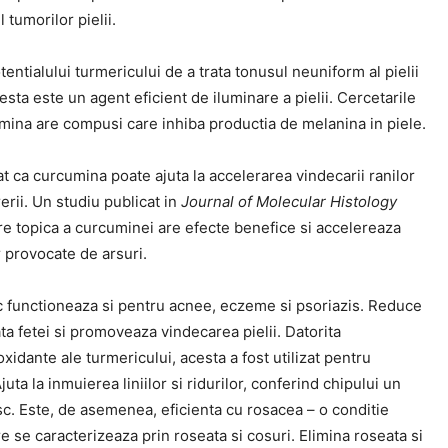
 tumorilor pielii.
tentialului turmericului de a trata tonusul neuniform al pielii
esta este un agent eficient de iluminare a pielii. Cercetarile
umina are compusi care inhiba productia de melanina in piele.
tat ca curcumina poate ajuta la accelerarea vindecarii ranilor
erii. Un studiu publicat in
Journal of Molecular Histology
re topica a curcuminei are efecte benefice si accelereaza
 provocate de arsuri.
 functioneaza si pentru acnee, eczeme si psoriazis. Reduce
ata fetei si promoveaza vindecarea pielii. Datorita
oxidante ale turmericului, acesta a fost utilizat pentru
 Ajuta la inmuierea liniilor si ridurilor, conferind chipului un
sc. Este, de asemenea, eficienta cu rosacea – o conditie
are se caracterizeaza prin roseata si cosuri. Elimina roseata si