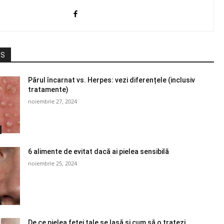
ES
Părul încarnat vs. Herpes: vezi diferențele (inclusiv
tratamente)
noiembrie 27, 2024
6 alimente de evitat dacă ai pielea sensibilă
noiembrie 25, 2024
De ce pielea feței tale se lasă și cum să o tratezi