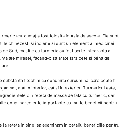
urmeric (curcuma) a fost folosita in Asia de secole. Ele sunt
tiile chinezesti si indiene si sunt un element al medicinei
a de Sud, mastile cu turmeric au fost parte integranta a
nta ale miresei, facand-o sa arate fara pete si plina de
mare.
o substanta fitochimica denumita curcumina, care poate fi
anism, atat in ​​interior, cat si in exterior. Turmericul este,
ingredientele din reteta de masca de fata cu turmeric, dar
alte doua ingrediente importante cu multe beneficii pentru
e la reteta in sine, sa examinam in detaliu beneficiile pentru