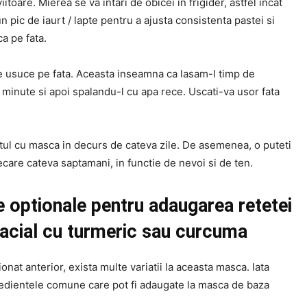
viitoare. Mierea se va intari de obicei in frigider, astfel incat
n pic de iaurt / lapte pentru a ajusta consistenta pastei si
ca pe fata.
e usuce pe fata. Aceasta inseamna ca lasam-l timp de
minute si apoi spalandu-l cu apa rece. Uscati-va usor fata
tul cu masca in decurs de cateva zile. De asemenea, o puteti
fiecare cateva saptamani, in functie de nevoi si de ten.
e optionale pentru adaugarea retetei
acial cu turmeric sau curcuma
at anterior, exista multe variatii la aceasta masca. Iata
redientele comune care pot fi adaugate la masca de baza