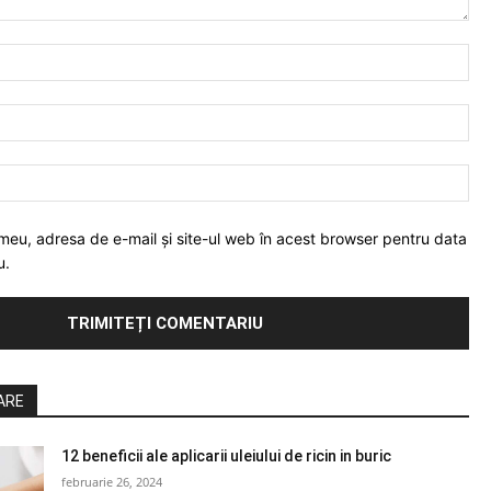
Nu
Ema
Web
meu, adresa de e-mail și site-ul web în acest browser pentru data
u.
ARE
12 beneficii ale aplicarii uleiului de ricin in buric
februarie 26, 2024