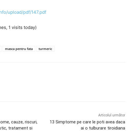
info/upload/pdf/147.pdf
es, 1 visits today)
masca pentru fata
turmeric
X
Pinterest
WhatsApp
Articolul următor
ome, cauze, riscuri,
13 Simptome pe care le poti avea daca
stic, tratament si
ai o tulburare tiroidiana