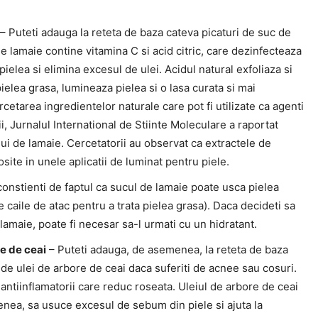
– Puteti adauga la reteta de baza cateva picaturi de suc de
e lamaie contine vitamina C si acid citric, care dezinfecteaza
pielea si elimina excesul de ulei. Acidul natural exfoliaza si
pielea grasa, lumineaza pielea si o lasa curata si mai
rcetarea ingredientelor naturale care pot fi utilizate ca agenti
lii, Jurnalul International de Stiinte Moleculare a raportat
lui de lamaie. Cercetatorii au observat ca extractele de
osite in unele aplicatii de luminat pentru piele.
 constienti de faptul ca sucul de lamaie poate usca pielea
e caile de atac pentru a trata pielea grasa). Daca decideti sa
e lamaie, poate fi necesar sa-l urmati cu un hidratant.
re de ceai
– Puteti adauga, de asemenea, la reteta de baza
 de ulei de arbore de ceai daca suferiti de acnee sau cosuri.
 antiinflamatorii care reduc roseata. Uleiul de arbore de ceai
enea, sa usuce excesul de sebum din piele si ajuta la