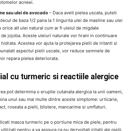
ptomelor acneei.
ine sau ulei de avocado
– Daca aveti pielea uscata, puteti
ecul de baza 1/2 pana la 1 lingurita ulei de masline sau ulei
orice alt ulei natural cum ar fi uleiul de migdale
l de jojoba. Aceste uleiuri naturale vor hrani in continuare
 hidrata. Acestea vor ajuta la protejarea pielii de iritanti si
mbunatati aspectul pielii uscate, vor reduce semnele de
vor repara pielea deteriorata.
al cu turmeric si reactiile alergice
ea pot determina o eruptie cutanata alergica la unii oameni,
ina unul sau mai multe dintre aceste simptome: urticarie,
ct, roseata a pielii, blistere, mancarime si umflaturi.
licati masca turmeric pe o portiune mica de piele, pentru
tilizati pentru a va asigura ca nu dezvoltati iritatii ale pielii.