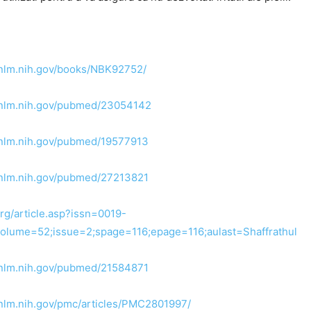
.nlm.nih.gov/books/NBK92752/
.nlm.nih.gov/pubmed/23054142
.nlm.nih.gov/pubmed/19577913
.nlm.nih.gov/pubmed/27213821
org/article.asp?issn=0019-
olume=52;issue=2;spage=116;epage=116;aulast=Shaffrathul
.nlm.nih.gov/pubmed/21584871
.nlm.nih.gov/pmc/articles/PMC2801997/