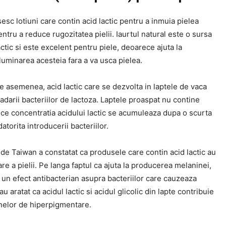
esc lotiuni care contin acid lactic pentru a inmuia pielea
entru a reduce rugozitatea pielii. Iaurtul natural este o sursa
actic si este excelent pentru piele, deoarece ajuta la
i luminarea acesteia fara a va usca pielea.
e asemenea, acid lactic care se dezvolta in laptele de vaca
radarii bacteriilor de lactoza. Laptele proaspat nu contine
ece concentratia acidului lactic se acumuleaza dupa o scurta
atorita introducerii bacteriilor.
 de Taiwan a constatat ca produsele care contin acid lactic au
re a pielii. Pe langa faptul ca ajuta la producerea melaninei,
si un efect antibacterian asupra bacteriilor care cauzeaza
au aratat ca acidul lactic si acidul glicolic din lapte contribuie
nelor de hiperpigmentare.